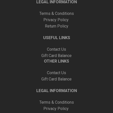
LEGAL INFORMATION
Terms & Conditions
Privacy Policy
Return Policy
USEFUL LINKS
Contact Us
Gift Card Balance
OTHER LINKS
Contact Us
Gift Card Balance
LEGAL INFORMATION
Terms & Conditions
Privacy Policy