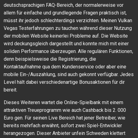
deutschsprachigen FAQ-Bereich, der normalerweise vor
allem für einfache und grundlegende Fragen praktisch ist,
müsst ihr jedoch schlechterdings verzichten. Meinen Vulkan
Vegas Testerfahrungen zu tauchen während dieser Nutzung
der mobilen Website keinerlei Probleme auf. Die Website
wird deckungsgleich dargestellt und konnte mich mit einer
soliden Performance überzeugen. Alle regulären Funktionen,
denn beispielsweise die Registrierung, die
Kontaktaufnahme qua dem Kundenservice oder aber eine
mobile Ein-/Auszahlung, sind auch gekonnt verfügbar. Jedes
Level hält dabei verschiedenartige Bonusaktionen für dir
bereit.
Dieses Weiteren wartet die Online-Spielbank mit einem
attraktiven Treueprogramm wie auch Cashback bis 2. 000
Euro gen. Für seinen Live Bereich hat jener Betreiber, wie
bereits mehrfach erwähnt, sofort zwei Spiel-Entwickler
herangezogen. Dieser Anbieter unfein Schweden klettert