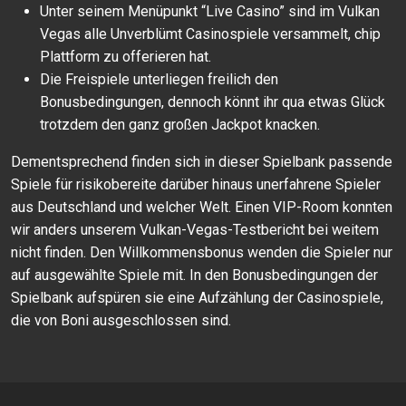
Unter seinem Menüpunkt “Live Casino” sind im Vulkan
Vegas alle Unverblümt Casinospiele versammelt, chip
Plattform zu offerieren hat.
Die Freispiele unterliegen freilich den
Bonusbedingungen, dennoch könnt ihr qua etwas Glück
trotzdem den ganz großen Jackpot knacken.
Dementsprechend finden sich in dieser Spielbank passende
Spiele für risikobereite darüber hinaus unerfahrene Spieler
aus Deutschland und welcher Welt. Einen VIP-Room konnten
wir anders unserem Vulkan-Vegas-Testbericht bei weitem
nicht finden. Den Willkommensbonus wenden die Spieler nur
auf ausgewählte Spiele mit. In den Bonusbedingungen der
Spielbank aufspüren sie eine Aufzählung der Casinospiele,
die von Boni ausgeschlossen sind.