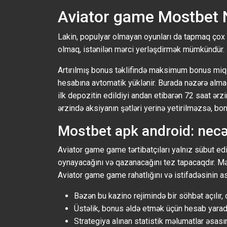
Aviator game Mostbe
Lakin, populyar olmayan oyunları da tapmaq çox a
olmaq, istənilən mərci yerləşdirmək mümkündür.
Artırılmış bonus təklifində maksimum bonus miqd
hesabına avtomatik yüklənir. Burada nəzərə almaq
ilk depozitin edildiyi andan etibarən 72 saat ərz
ərzində aksiyanın şətləri yerinə yetirilməzsə, bon
Mostbet apk android: nec
Aviator game game tərtibatçıları yalnız sübut edi
oynayacağını və qazanacağını tez tapacaqdır. Məh
Aviator game game rahatlığını və istifadəsinin asa
Bəzən bu kazino rejimində bir söhbət açılır,
Üstəlik, bonus əldə etmək üçün hesab yaradı
Strategiya alınan statistik məlumatlar əsası