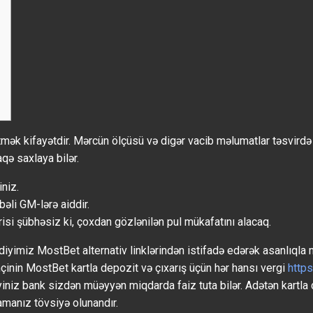
mək kifayətdir. Mərcün ölçüsü və digər vacib məlumatlar təsvirdə g
aqə saxlaya bilər.
iniz.
əli GM-lərə aiddir.
isi şübhəsiz ki, çoxdan gözlənilən pul mükafatını alacaq.
rdiyimiz MostBet alternativ linklərindən istifadə edərək asanlıqla
inin MostBet kartla depozit və çıxarış üçün hər hansı vergi
https
yiniz bank sizdən müəyyən miqdarda faiz tuta bilər. Adətən kartla
amanız tövsiyə olunandır.