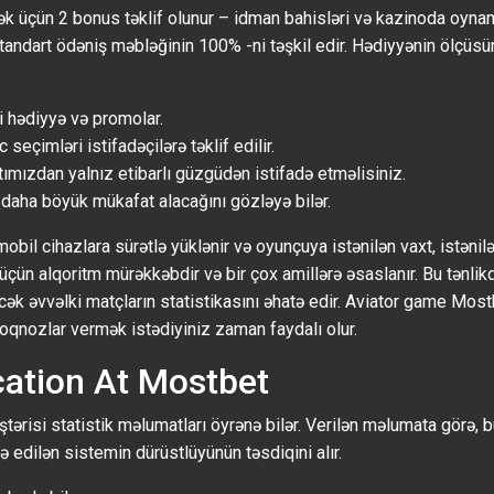
k üçün 2 bonus təklif olunur – idman bahisləri və kazinoda oyna
n standart ödəniş məbləğinin 100% -ni təşkil edir. Hədiyyənin ölç
i hədiyyə və promolar.
eçimləri istifadəçilərə təklif edilir.
ızdan yalnız etibarlı güzgüdən istifadə etməlisiniz.
daha böyük mükafat alacağını gözləyə bilər.
bil cihazlara sürətlə yüklənir və oyunçuya istənilən vaxt, istəni
ün alqoritm mürəkkəbdir və bir çox amillərə əsaslanır. Bu tənlik
ək əvvəlki matçların statistikasını əhatə edir. Aviator game Most
oqnozlar vermək istədiyiniz zaman faydalı olur.
cation At Mostbet
risi statistik məlumatları öyrənə bilər. Verilən məlumata görə, b
adə edilən sistemin dürüstlüyünün təsdiqini alır.