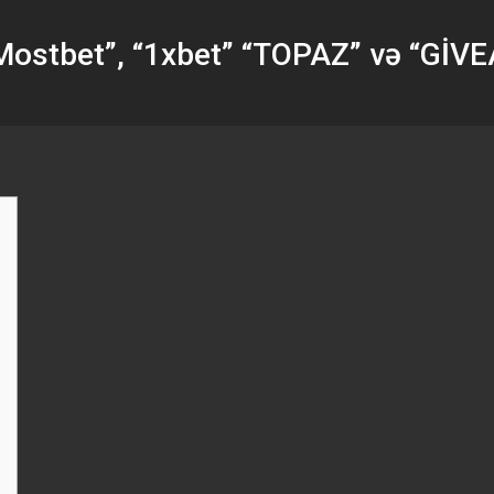
Mostbet”, “1xbet” “TOPAZ” və “GİV