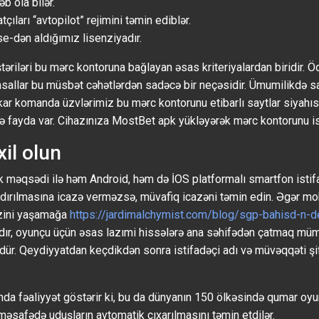
b ola bilər.
tçıları “avtopilot” rejimini təmin ediblər.
e-dən aldığımız lisenziyadır.
əriləri bu mərc kontoruna bağlayan əsas kriteriyalardan biridir. 
sallar bu müsbət cəhətlərdən sadəcə bir neçəsidir. Ümumilikdə s
kar komanda üzvlərimiz bu mərc kontorunu etibarlı saytlar siyahı
fayda var. Cihazınıza MostBet apk yükləyərək mərc kontorunu ist
il olun
mək məqsədi ilə həm Android, həm də İOS platformalı smartfon istifa
ırılmasına icazə verməzsə, müvafiq icazəni təmin edin. Əgər mob
zzini yaşamağa
https://jardimalchymist.com/blog/sgp-bahisd-n-d
dır, oyunçu üçün əsas lazımi hissələrə ana səhifədən çatmaq mümk
ür. Qeydiyyatdan keçdikdən sonra istifadəçi adı və müvəqqəti şif
da fəaliyyət göstərir ki, bu da dünyanın 150 ölkəsində qumar oyun
məsafədə uduşların avtomatik çıxarılmasını təmin etdilər.