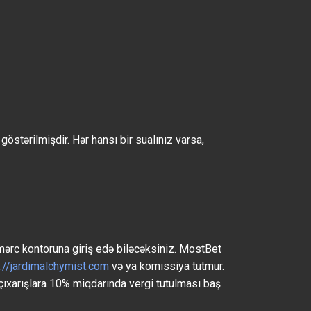
östərilmişdir. Hər hansı bir sualınız varsa,
 mərc kontoruna giriş edə biləcəksiniz. MostBet
://jardimalchymist.com
və ya komissiya tutmur.
 çıxarışlara 10% miqdarında vergi tutulması baş