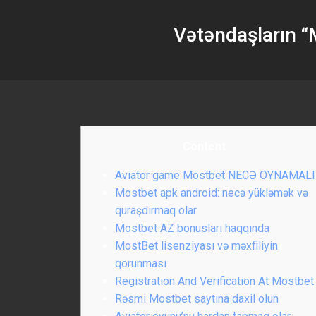
Vətəndaşların “
Content
Aviator game Mostbet NECƏ OYNAMALI
Mostbet apk android: necə yükləmək və
quraşdırmaq olar
Mostbet AZ bonusları haqqında
MostBet lisenziyası və məxfiliyin
qorunması
Registration And Verification At Mostbet
Rəsmi Mostbet saytına daxil olun