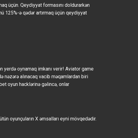
maq üçün. Qeydiyyat formasını doldurarkən
üsünü 125%-ə qədər artırmaq üçün qeydiyyat
lən yerdə oynamaq imkanı verir! Aviator game
də nəzərə alınacaq vacib məqamlardan biri
bet oyun hacklərinə gəlincə, onlar
ütün oyunçuların X əmsalları eyni mövqedədir.