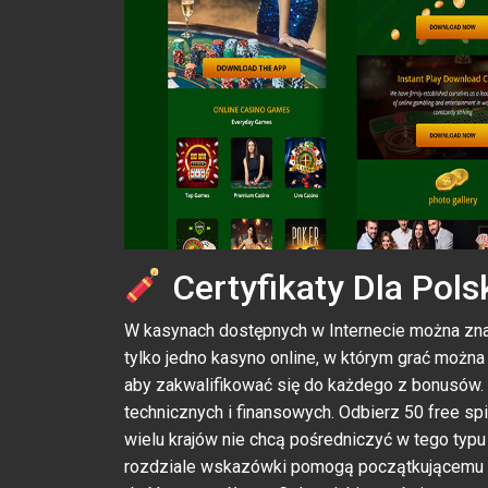
Certyfikaty Dla Pols
W kasynach dostępnych w Internecie można znal
tylko jedno kasyno online, w którym grać możn
aby zakwalifikować się do każdego z bonusów. 
technicznych i finansowych. Odbierz 50 free sp
wielu krajów nie chcą pośredniczyć w tego typu
rozdziale wskazówki pomogą początkującemu gr