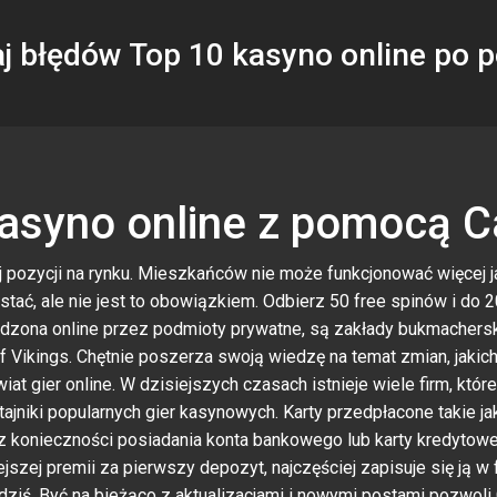
j błędów Top 10 kasyno online po 
kasyno online z pomocą C
 pozycji na rynku. Mieszkańców nie może funkcjonować więcej ja
ać, ale nie jest to obowiązkiem. Odbierz 50 free spinów i do 
dzona online przez podmioty prywatne, są zakłady bukmacherski
Vikings. Chętnie poszerza swoją wiedzę na temat zmian, jakic
iat gier online. W dzisiejszych czasach istnieje wiele firm, któ
tajniki popularnych gier kasynowych. Karty przedpłacone takie 
konieczności posiadania konta bankowego lub karty kredytowej
jszej premii za pierwszy depozyt, najczęściej zapisuje się ją w 
 dziś. Być na bieżąco z aktualizacjami i nowymi postami pozwol