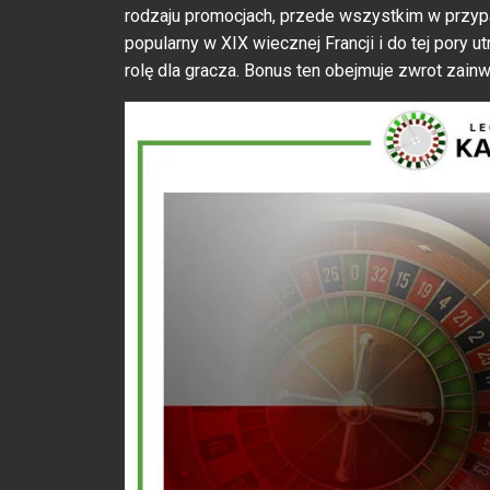
rodzaju promocjach, przede wszystkim w przypad
popularny w XIX wiecznej Francji i do tej pory
rolę dla gracza. Bonus ten obejmuje zwrot zain