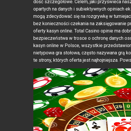
dość szczegółowe. Celem, jaki przyświeca naszej
opartych na danych i subiektywnych opiniach e
mogą zdecydować się na rozgrywkę w turniejach
bez konieczności czekania na zaksięgowanie 
oferty kasyn online. Total Casino opinie ma do
bezpieczeństwa w trosce o ochronę danych osob
kasyn online w Polsce, wszystkie przedstawione
nietypowa gra stołowa, często nazywana grą ko
te strony, których oferta jest najhojniejsza. Po