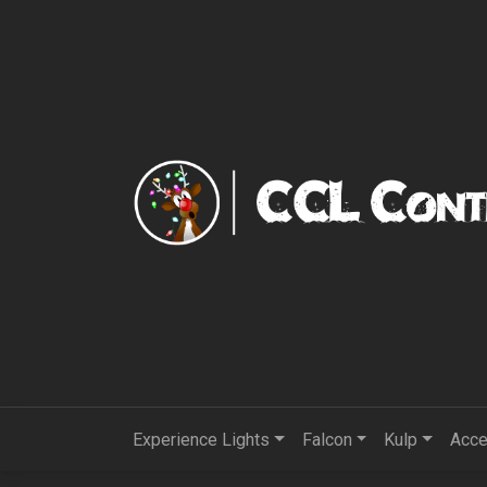
Experience Lights
Falcon
Kulp
Acce