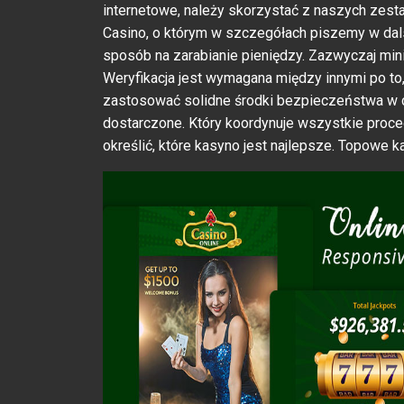
internetowe, należy skorzystać z naszych zesta
Casino, o którym w szczegółach piszemy w dalsze
sposób na zarabianie pieniędzy. Zazwyczaj mini
Weryfikacja jest wymagana między innymi po to
zastosować solidne środki bezpieczeństwa w ce
dostarczone. Który koordynuje wszystkie proce
określić, które kasyno jest najlepsze. Topowe 