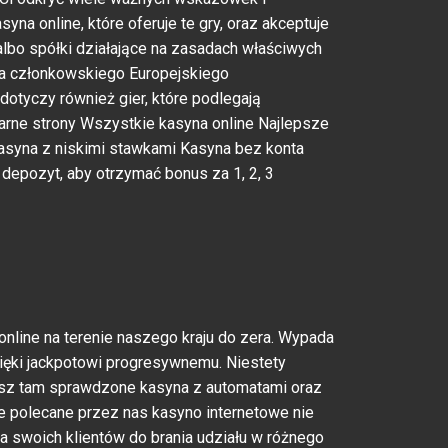
na online, które oferuje te gry, oraz akceptuje
albo spółki działające na zasadach właściwych
twa członkowskiego Europejskiego
tyczy również gier, które podlegają
arne strony Wszystkie kasyna online Najlepsze
syna z niskimi stawkami Kasyna bez konta
depozyt, aby otrzymać bonus za 1, 2, 3
nline na terenie naszego kraju do zera. Wypada
ięki jackpotowi progresywnemu. Niestety
dziesz tam sprawdzone kasyna z automatami oraz
e polecane przez nas kasyno internetowe nie
 swoich klientów do brania udziału w różnego