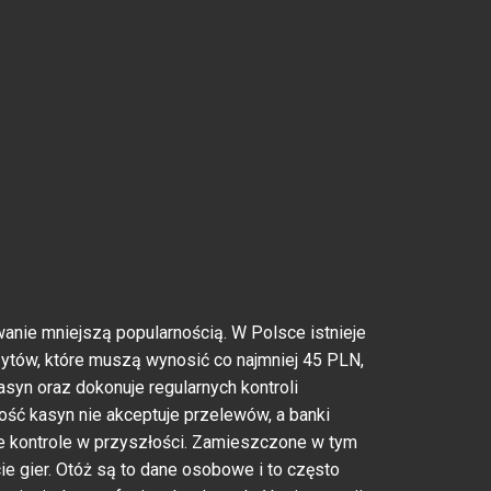
anie mniejszą popularnością. W Polsce istnieje
zytów, które muszą wynosić co najmniej 45 PLN,
syn oraz dokonuje regularnych kontroli
zość kasyn nie akceptuje przelewów, a banki
sze kontrole w przyszłości. Zamieszczone w tym
 gier. Otóż są to dane osobowe i to często