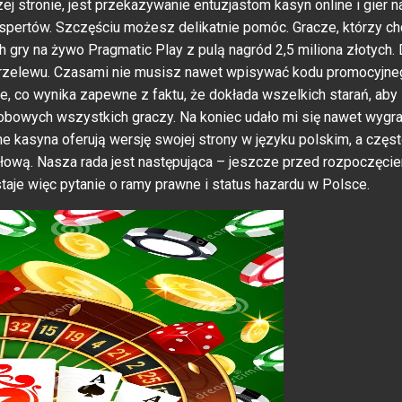
 stronie, jest przekazywanie entuzjastom kasyn online i gier na
kspertów. Szczęściu możesz delikatnie pomóc. Gracze, którzy ch
 gry na żywo Pragmatic Play z pulą nagród 2,5 miliona złotych
przelewu. Czasami nie musisz nawet wpisywać kodu promocyjn
bre, co wynika zapewne z faktu, że dokłada wszelkich starań, a
owych wszystkich graczy. Na koniec udało mi się nawet wygrać 
 kasyna oferują wersję swojej strony w języku polskim, a często
łową. Nasza rada jest następująca – jeszcze przed rozpoczęciem
wstaje więc pytanie o ramy prawne i status hazardu w Polsce.