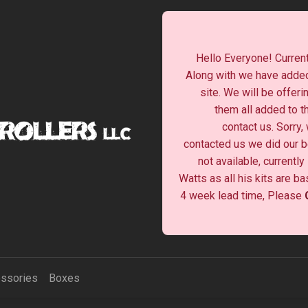
Hello Everyone! Current
Along with we have added
site. We will be offeri
them all added to t
contact us. Sorry,
contacted us we did our be
not available, currentl
Watts as all his kits are b
4 week lead time, Please
ssories
Boxes