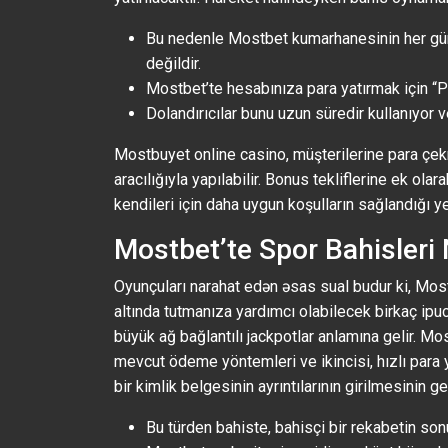
Bu nedenle Mostbet kumarhanesinin her gün Tü
değildir.
Mostbet’te hesabınıza para yatırmak için “Par
Dolandırıcılar bunu uzun süredir kullanıyor v
Mostbuyet online casino, müşterilerine para çekm
aracılığıyla yapılabilir. Bonus tekliflerine ek o
kendileri için daha uygun koşulların sağlandığı ye
Mostbet’te Spor Bahisleri N
Oyunçuları narahat edən əsas sual budur ki, Mo
altında tutmanıza yardımcı olabilecek birkaç ipuc
büyük ağ bağlantılı jackpotlar anlamına gelir. Mo
mevcut ödeme yöntemleri ve ikincisi, hızlı para y
bir kimlik belgesinin ayrıntılarının girilmesinin g
Bu türden bahiste, bahisçi bir rekabetin so