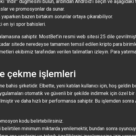
 “İndir” düğmesini bulun, ardından Android’i seçin ve aşağıdaki ta
uslar ve promosyonlar da sunar.
 yaparken bazen birtakım sorunlar ortaya çıkarabiliyor.
en iyi spor bahisleri.
alamasına sahiptir. MostBet’in resmi web sitesi 25 dile çevrilmişt
 kadar sitede neredeyse tamamen temsil edilen kripto para biriml
zmetleri ekibimiz tarafından verilen talimatları izleyin. Para yatır
e çekme işlemleri
e bahis şirketidir. Elbette, yeni katılan kullanıcı için, hoş geldin
ulamaları otomatik ve güvenli bir şekilde indirmek için özel bir ar
dilmiştir ve daha hızlı bir performansa sahiptir. Bu işlemden son
omosyon kodu belirtebilirsiniz.
 belirtilen minimum miktarda yenilemektir, bundan sonra oyuncuya 