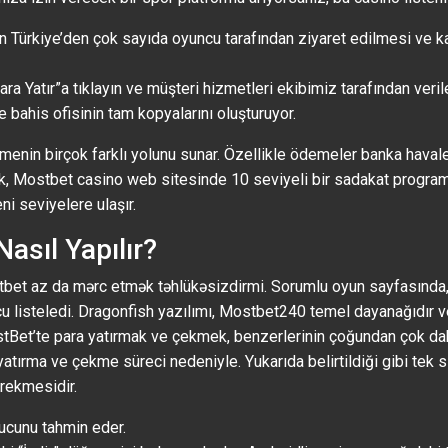
rkiye’den çok sayıda oyuncu tarafından ziyaret edilmesi ve kayıtl
a Yatır”a tıklayın ve müşteri hizmetleri ekibimiz tarafından verilen
e bahis ofisinin tam kopyalarını oluşturuyor.
enin birçok farklı yolunu sunar. Özellikle ödemeler banka havales
larak, Mostbet casino web sitesinde 10 seviyeli bir sadakat program
ni seviyelere ulaşır.
asıl Yapılır?
stbet az da mərc etmək təhlükəsizdirmi. Sorumlu oyun sayfasında
u listeledi. Dragonfish yazılımı, Mostbet240 temel dayanağıdır ve 
stBet’te para yatırmak ve çekmek, benzerlerinin çoğundan çok daha k
atırma ve çekme süreci nedeniyle. Yukarıda belirtildiği gibi tek 
erekmesidir.
nucunu tahmin eder.