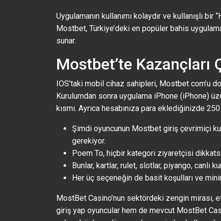
Uygulamanın kullanımı kolaydır ve kullanışlı bir “
Mostbet, Türkiye’deki en popüler bahis uygulamala
sunar.
Mostbet’te Kazançları
IOS’taki mobil cihaz sahipleri, Mostbet com’u doğ
Kurulumdan sonra uygulama iPhone (iPhone) üzeri
kısmı. Ayrıca hesabınıza para eklediğinizde 25
Şimdi oyuncunun Mostbet giriş çevrimiçi kum
gerekiyor.
Poem To, hiçbir kategori ziyaretçisi dikkats
Bunlar, kartlar, rulet, slotlar, piyango, canl
Her üç seçeneğin de basit koşulları ve min
MostBet Casino’nun sektördeki zengin mirası, etr
giriş yap oyuncular hem de mevcut MostBet Casino 