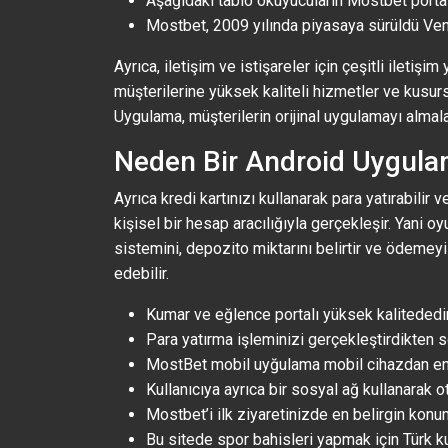
Aşağıdaki tablo okuyucuların Mostbet portalın
Mostbet, 2009 yılında piyasaya sürüldü Vens
Ayrıca, iletişim ve istişareler için çeşitli iletiş
müşterilerine yüksek kaliteli hizmetler ve kusur
Uygulama, müşterilerin orijinal uygulamayı almal
Neden Bir Android Uygulam
Ayrıca kredi kartınızı kullanarak para yatırabilir
kişisel bir hesap aracılığıyla gerçekleşir. Yani
sistemini, depozito miktarını belirtir ve ödemey
edebilir.
Kumar ve eğlence portalı yüksek kalitededir, 
Para yatırma işleminizi gerçekleştirdikten 
MostBet mobil uyğulama mobil cihazdan en iy
Kullanıcıya ayrıca bir sosyal ağ kullanarak ot
Mostbet’i ilk ziyaretinizde en belirgin kon
Bu sitede spor bahisleri yapmak için Türk ku