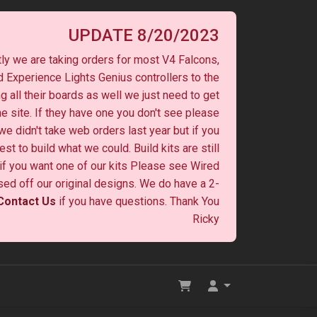
UPDATE 8/20/2023
ly we are taking orders for most V4 Falcons,
 Experience Lights Genius controllers to the
ng all their boards as well we just need to get
he site. If they have one you don't see please
 we didn't take web orders last year but if you
st to build what we could. Build kits are still
y if you want one of our kits Please see Wired
ased off our original designs. We do have a 2-
Contact Us
if you have questions. Thank You
Ricky