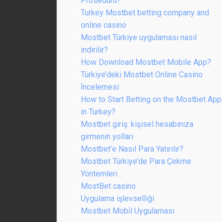
Prosedürü?
Turkey Mostbet betting company and
online casino
Mostbet Türkiye uygulaması nasıl
indirilir?
How Download Mostbet Mobile App?
Türkiye’deki Mostbet Online Casino
İncelemesi
How to Start Betting on the Mostbet App
in Turkey?
Mostbet giriş: kişisel hesabınıza
girmenin yolları
Mostbet’e Nasıl Para Yatırılır?
Mostbet Türkiye’de Para Çekme
Yöntemleri
MostBet casino
Uygulama işlevselliği
Mostbet Mobi̇l Uygulamasi