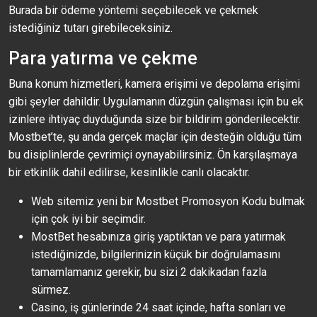
Burada bir ödeme yöntemi seçebilecek ve çekmek
istediğiniz tutarı girebileceksiniz.
Para yatırma ve çekme
Buna konum hizmetleri, kamera erişimi ve depolama erişimi
gibi şeyler dahildir. Uygulamanın düzgün çalışması için bu ek
izinlere ihtiyaç duyduğunda size bir bildirim gönderilecektir.
Mostbet’te, şu anda gerçek maçlar için desteğin olduğu tüm
bu disiplinlerde çevrimiçi oynayabilirsiniz. Ön karşılaşmaya
bir etkinlik dahil edilirse, kesinlikle canlı olacaktır.
Web sitemiz yeni bir Mostbet Promosyon Kodu bulmak
için çok iyi bir seçimdir.
MostBet hesabınıza giriş yaptıktan ve para yatırmak
istediğinizde, bilgilerinizin küçük bir doğrulamasını
tamamlamanız gerekir, bu sizi 2 dakikadan fazla
sürmez.
Casino, iş günlerinde 24 saat içinde, hafta sonları ve