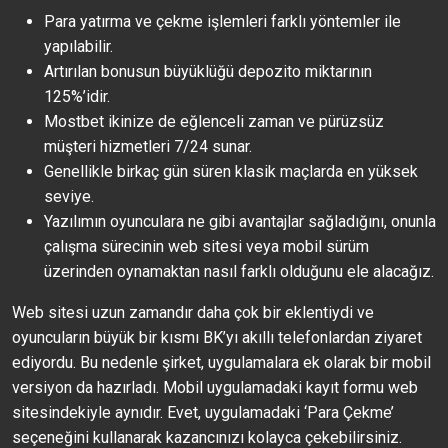
Para yatırma ve çekme işlemleri farklı yöntemler ile
yapılabilir.
Artırılan bonusun büyüklüğü depozito miktarının
125%’idir.
Mostbet ikinize de eğlenceli zaman ve pürüzsüz
müşteri hizmetleri 7/24 sunar.
Genellikle birkaç gün süren klasik maçlarda en yüksek
seviye.
Yazılımın oyunculara ne gibi avantajlar sağladığını, onunla
çalışma sürecinin web sitesi veya mobil sürüm
üzerinden oynamaktan nasıl farklı olduğunu ele alacağız.
Web sitesi uzun zamandır daha çok bir eklentiydi ve
oyuncuların büyük bir kısmı BK’yı akıllı telefonlardan ziyaret
ediyordu. Bu nedenle şirket, uygulamalara ek olarak bir mobil
versiyon da hazırladı. Mobil uygulamadaki kayıt formu web
sitesindekiyle aynıdır. Evet, uygulamadaki ‘Para Çekme’
seçeneğini kullanarak kazancınızı kolayca çekebilirsiniz.