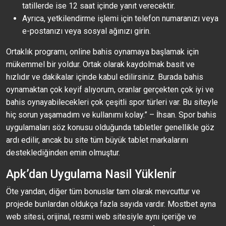
tatillerde ise 12 saat içinde yanıt verecektir.
Ayrıca, yetkilendirme işlemi için telefon numaranızı veya
e-postanızı veya sosyal ağınızı girin.
Ortaklık programı, online bahis oynamaya başlamak için
mükemmel bir yoldur. Ortak olarak kaydolmak basit ve
hızlıdır ve dakikalar içinde kabul edilirsiniz. Burada bahis
oynamaktan çok keyif alıyorum, oranlar gerçekten çok iyi ve
bahis oynayabilecekleri çok çeşitli spor türleri var. Bu siteyle
hiç sorun yaşamadım ve kullanımı kolay.” – İhsan. Spor bahis
uygulamaları söz konusu olduğunda tabletler genellikle göz
ardı edilir, ancak bu site tüm büyük tablet markalarını
desteklediğinden emin olmuştur.
Apk’dan Uygulama Nasil Yükleni̇r
Öte yandan, diğer tüm bonuslar tam olarak mevcuttur ve
projede bunlardan oldukça fazla sayıda vardır. Mostbet ayna
web sitesi, orijinal, resmi web sitesiyle aynı içeriğe ve