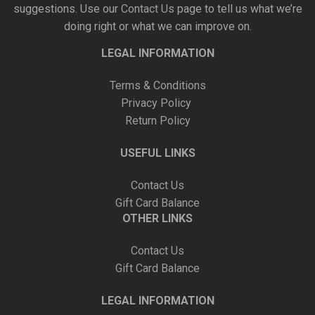
suggestions. Use our
Contact Us
page to tell us what we’re
doing right or what we can improve on.
LEGAL INFORMATION
Terms & Conditions
Privacy Policy
Return Policy
USEFUL LINKS
Contact Us
Gift Card Balance
OTHER LINKS
Contact Us
Gift Card Balance
LEGAL INFORMATION