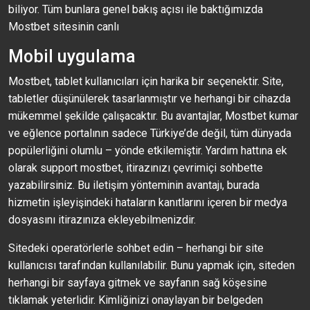
biliyor. Tüm bunlara genel bakış açısı ile baktığımızda
Mostbet sitesinin canlı
Mobil uygulama
Mostbet, tablet kullanıcıları için harika bir seçenektir. Site,
tabletler düşünülerek tasarlanmıştır ve herhangi bir cihazda
mükemmel şekilde çalışacaktır. Bu avantajlar, Mostbet kumar
ve eğlence portalının sadece Türkiye’de değil, tüm dünyada
popülerliğini olumlu – yönde etkilemiştir. Yardım hattına ek
olarak support mostbet, itirazınızı çevrimiçi sohbette
yazabilirsiniz. Bu iletişim yönteminin avantajı, burada
hizmetin işleyişindeki hataların kanıtlarını içeren bir medya
dosyasını itirazınıza ekleyebilmenizdir.
Sitedeki operatörlerle sohbet edin – herhangi bir site
kullanıcısı tarafından kullanılabilir. Bunu yapmak için, siteden
herhangi bir sayfaya gitmek ve sayfanın sağ köşesine
tıklamak yeterlidir. Kimliğinizi onaylayan bir belgeden