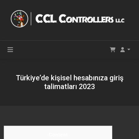
Türkiye’de kişisel hesabınıza giriş
talimatları 2023
Content