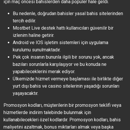
için maç öncesi bahislerden daha popüler hale geldi.
Bu nedenle, doğrudan bahisler yasal bahis sitelerinden
tercih edilir.
Mostbet Live destek hattı kullanıcıları güvenilir bir
izlenim haline getirir.
Android ve IOS işletim sistemleri için uygulama
kurulumu sunulmaktadır.
Pek çok insanın bununla ilgili bir sorunu yok, ancak
bazıları sorunlarla karşılaşıyor ve bu konuda ne
yapabileceklerini merak ediyor.
Ülkemizde hizmet vermeye başlaması ile birlikte diğer
yurt dışı bahis ve casino sitelerinin yaşadığı sorunları
yaşayacaktır.
Promosyon kodları, müşterilerin bir promosyon teklifi veya
hizmetlerde indirim talebinde bulunmak için
kullanabilecekleri özel kodlardır. Promosyon kodları, bahis
maliyetini azaltmak, bonus miktarları almak veya başka