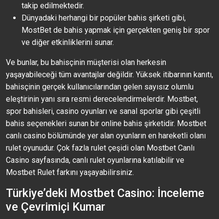
takip edilmektedir.
Dünyadaki herhangi bir popüler bahis şirketi gibi,
MostBet de bahis yapmak için gerçekten geniş bir spor
ve diğer etkinliklerini sunar.
Ve bunlar, bu bahisçinin müşterisi olan herkesin
yaşayabileceği tüm avantajlar değildir. Yüksek itibarının kanıtı,
bahisçinin gerçek kullanıcılarından gelen sayısız olumlu
eleştirinin yanı sıra resmi derecelendirmelerdir. Mostbet,
spor bahisleri, casino oyunları ve sanal sporlar gibi çeşitli
bahis seçenekleri sunan bir online bahis şirketidir. Mostbet
canlı casino bölümünde yer alan oyunların en hareketli olanı
rulet oyunudur. Çok fazla rulet çeşidi olan Mostbet Canlı
Casino sayfasında, canlı rulet oyunlarına katılabilir ve
Mostbet Rulet farkını yaşayabilirsiniz.
Türkiye’deki Mostbet Casino: İnceleme
ve Çevrimiçi Kumar