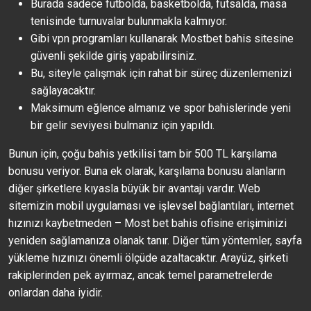
Burada sadece futbolda, basketbolda, futsalda, masa
tenisinde turnuvalar bulunmakla kalmıyor.
Gibi vpn programları kullanarak Mostbet bahis sitesine
güvenli şekilde giriş yapabilirsiniz.
Bu, siteyle çalışmak için rahat bir süreç düzenlemenizi
sağlayacaktır.
Maksimum eğlence almanız ve spor bahislerinde yeni
bir gelir seviyesi bulmanız için yapıldı.
Bunun için, çoğu bahis yetkilisi tam bir 500 TL karşılama
bonusu veriyor. Buna ek olarak, karşılama bonusu alanların
diğer şirketlere kıyasla büyük bir avantajı vardır. Web
sitemizin mobil uygulaması ve işlevsel bağlantıları, internet
hızınızı kaybetmeden – Most bet bahis ofisine erişiminizi
yeniden sağlamanıza olanak tanır. Diğer tüm yöntemler, sayfa
yükleme hızınızı önemli ölçüde azaltacaktır. Arayüz, şirketi
rakiplerinden pek ayırmaz, ancak temel parametrelerde
onlardan daha iyidir.