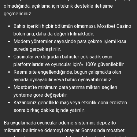
olmadığında, açıklama için teknik destekle iletişime
geçmelisiniz.
Bahis içerikli hiçbir bölümün olmaması, Mostbet Casino
bölümünü, daha da değerli kılmaktadır.
Modern yöntemler sayesinde para çekme işlemi kısa
sürede gerçekleştirilir.
Casinolar ve doğrudan bahisler çok sadık oyun
platformlarıdır ve oyuncular için% 100’e güvenilebilir.
Resmi site engellendiğinde, bugün çalışmakta olan
aynada oynayabilir veya bahis oynayabilirsiniz.
Mostbet’te minimum para yatırma miktarı seçilen
yönteme göre değişebilir.
Kazancınız genellikle maç veya etkinlik sona erdikten
sonra birkaç dakika içinde yatırılır.
Bu uygulamada oyuncular ödeme sistemini, depozito
miktarını belirtir ve ödemeyi onaylar. Sonrasında mostbet