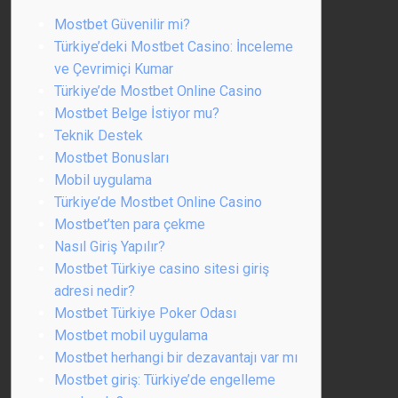
Mostbet Güvenilir mi?
Türkiye’deki Mostbet Casino: İnceleme
ve Çevrimiçi Kumar
Türkiye’de Mostbet Online Casino
Mostbet Belge İstiyor mu?
Teknik Destek
Mostbet Bonusları
Mobil uygulama
Türkiye’de Mostbet Online Casino
Mostbet’ten para çekme
Nasıl Giriş Yapılır?
Mostbet Türkiye casino sitesi giriş
adresi nedir?
Mostbet Türkiye Poker Odası
Mostbet mobil uygulama
Mostbet herhangi bir dezavantajı var mı
Mostbet giriş: Türkiye’de engelleme