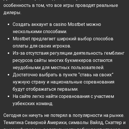
особенность в том, что все игры проводят реальные
дилеры.
Создать аккаунт в casino Mostbet можно
несколькими способами.
Mostbet предлагает широкий выбор способов
оплаты для своих игроков.
Из-за отсутствия регуляции деятельность гемблинг
ресурсов сайты многих букмекеров остаются
неудобными для местных пользователей.
Достаточно выбрать в пункте “ставь на своих”
нужную страну и национальные соревнования
будут отображаться первыми.
На сайте легко найти соревнования с участием
узбекских команд.
Сегодня он ничуть не потерял в популярности на рынке.
Тематика Северной Америки, символы Вайлд, Скаттер и