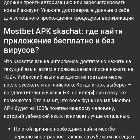
должен пройти авторизацию или зарегистрировать
новый аккаунт. Укажите достоверные данные о себе
для успешного прохождения процедуры верификации.
Mostbet APK skachat: где найти
приложение бесплатно и без
вирусов?
Что касается языка интерфейса, достаточно нажать на
текущий язык, затем в появившемся списке нажать на
«UZ». Узбекский язык находится на третьем месте
после русского и английского. Когда игрок выберет –
предпочтительный язык БК, ее интерфейс сразу же
поменяется. Это значит, что весь функционал Mostbet
APK будет на 100% понятен каждому человеку,
который узбекский язык понимает лучше остальных.
По этой причине необходимо найти мостбет
зеркало иностранное, так как за рубежом посещать