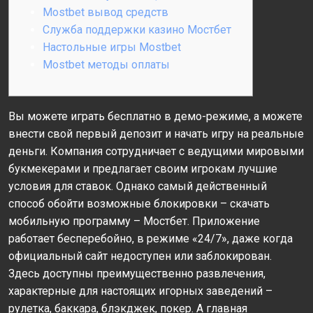
Mostbet вывод средств
Служба поддержки казино Мостбет
Настольные игры Mostbet
Mostbet методы оплаты
Вы можете играть бесплатно в демо-режиме, а можете
внести свой первый депозит и начать игру на реальные
деньги. Компания сотрудничает с ведущими мировыми
букмекерами и предлагает своим игрокам лучшие
условия для ставок. Однако самый действенный
способ обойти возможные блокировки – скачать
мобильную программу – Мостбет. Приложение
работает бесперебойно, в режиме «24/7», даже когда
официальный сайт недоступен или заблокирован.
Здесь доступны преимущественно развлечения,
характерные для настоящих игорных заведений –
рулетка, баккара, блэкджек, покер. А главная