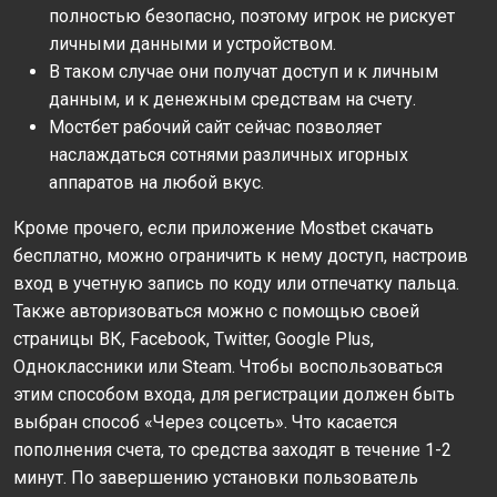
полностью безопасно, поэтому игрок не рискует
личными данными и устройством.
В таком случае они получат доступ и к личным
данным, и к денежным средствам на счету.
Мостбет рабочий сайт сейчас позволяет
наслаждаться сотнями различных игорных
аппаратов на любой вкус.
Кроме прочего, если приложение Mostbet скачать
бесплатно, можно ограничить к нему доступ, настроив
вход в учетную запись по коду или отпечатку пальца.
Также авторизоваться можно с помощью своей
страницы ВК, Facebook, Twitter, Google Plus,
Одноклассники или Steam. Чтобы воспользоваться
этим способом входа, для регистрации должен быть
выбран способ «Через соцсеть». Что касается
пополнения счета, то средства заходят в течение 1-2
минут. По завершению установки пользователь