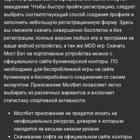
заведения. Чтобы быстро пройти регистрацию, следует
выбрать соответствующий способ создания профиля и
заполнить небольшую регистрационную форму. Здесь
вы сможете скачать совершенно бесплатно и без
регистрации, полные версии любых игр и программ на
ваше android устройство, а так же MOD игр. Скачать
Мост Бет на портативные устройства можно с
официального сайта букмекерской конторы. ПО
необходимо для беспроблемной игры на сайте
букмекера и бесперебойного соединения со своим
аккаунтом. Приложение Mostbet позволяет легко
выбирать из различных вариантов и включает
статистику спортивной активности.
Мостбет приложение не придется искать на
неофициальных ресурсах, доверие к которым
находится на весьма низком уровне.
Скачивание софта на официальном сайте конторы