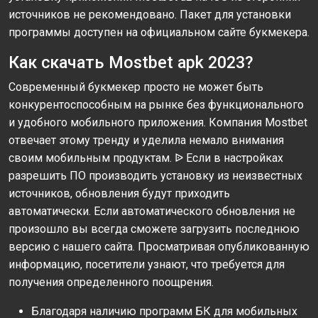
источников не рекомендовано. Пакет для установки
программы доступен на официальном сайте букмекера.
Как скачать Mostbet apk 2023?
Современный букмекер просто не может быть
конкурентоспособным на рынке без функционального
и удобного мобильного приложения. Компания Mostbet
отвечает этому тренду и уделила немало внимания
своим мобильным продуктам. ᐉ Если в настройках
разрешить ПО производить установку из неизвестных
источников, обновления будут приходить
автоматически. Если автоматического обновления не
произошло вы всегда сможете загрузить последнюю
версию с нашего сайта. Просматривая опубликованную
информацию, посетители узнают, что требуется для
получения определенного поощрения.
Благодаря наличию программ БК для мобильных