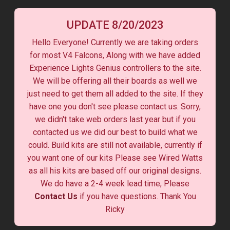
UPDATE 8/20/2023
Hello Everyone! Currently we are taking orders
for most V4 Falcons, Along with we have added
Experience Lights Genius controllers to the site.
We will be offering all their boards as well we
just need to get them all added to the site. If they
have one you don't see please contact us. Sorry,
we didn't take web orders last year but if you
contacted us we did our best to build what we
could. Build kits are still not available, currently if
you want one of our kits Please see Wired Watts
as all his kits are based off our original designs.
We do have a 2-4 week lead time, Please
Contact Us
if you have questions. Thank You
Ricky