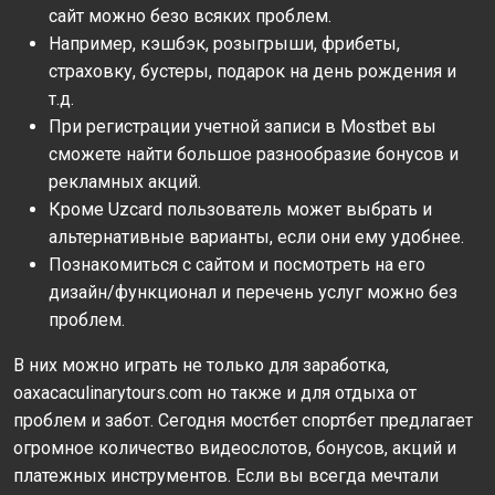
сайт можно безо всяких проблем.
Например, кэшбэк, розыгрыши, фрибеты,
страховку, бустеры, подарок на день рождения и
т.д.
При регистрации учетной записи в Mostbet вы
сможете найти большое разнообразие бонусов и
рекламных акций.
Кроме Uzcard пользователь может выбрать и
альтернативные варианты, если они ему удобнее.
Познакомиться с сайтом и посмотреть на его
дизайн/функционал и перечень услуг можно без
проблем.
В них можно играть не только для заработка,
oaxacaculinarytours.com но также и для отдыха от
проблем и забот. Сегодня мостбет спортбет предлагает
огромное количество видеослотов, бонусов, акций и
платежных инструментов. Если вы всегда мечтали