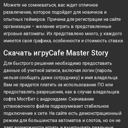
Можете не сомневаться, вас ждет отличное
развлечение, которое подойдет для новичков и
опытных геймеров. Причина для регистрации на сайте
организации – желание играть в представленные
игровые автоматы. Их представлено много, у каждого
имеется своя графика, особенности и стоимость ставки.
Скачать игруCafe Master Story
Для быстрого решения необходимо предоставить
данные об учетной записи, включая логин (пароль
нельзя сообщать даже сотруднику) и имя владельца.
Вам не придется платить за использование ПО или
предоставлять разрешения, как в случае владельцев
софта МостБет c андроидами. Скачивание
установочного файла подразумевает стабильное
подключение к сети. На сайте есть демонстрационный
режим для большинства автоматов и слотов, но он не
дает возможности играть и выигрывать реальные