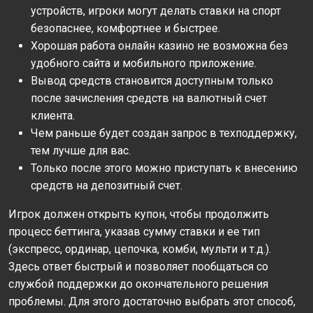
устройств, игроки могут делать ставки на спорт
безопаснее, комфортнее и быстрее.
Хорошая работа онлайн казино не возможна без
удобного сайта и мобильного приложение.
Вывод средств становится доступным только
после зачисления средств на валютный счет
клиента.
Чем раньше будет создан запрос в техподдержку,
тем лучше для вас.
Только после этого можно приступать к внесению
средств на депозитный счет.
Игрок должен открыть купон, чтобы продолжить
процесс беттинга, указав сумму ставки и ее тип
(экспресс, ординар, цепочка, комби, мульти и т.д.).
Здесь ответ быстрый и позволяет пообщаться со
службой поддержки до окончательного решения
проблемы. Для этого достаточно выбрать этот способ,