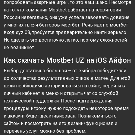
попробовать азартные игры, то это ваш шанс. Несмотря
на то, что компания Mostbet работает на территории
России нелегально, она уже успела завоевать доверие
у многих тысяч бетторов мостбет. Речь идет о мостбет
вход syz 08, требуется предварительно найти зеркало.
Но сделать это достаточно легко, поэтому сложностей
не возникнет.
Как скачать Mostbet UZ на iOS Айфон
Выбор достаточно большой – от выбора победителей
до количества результативных очков в матче. Для этой
цели необходимо авторизоваться на сайте, перейти в
личный кабинет в меню и открыть чат со службой
технической поддержки. После подтверждения
процедуры игроку нужно подождать некоторое время
и аккаунт будет деактивирован. Познакомиться с
сайтом и посмотреть на его дизайн/функционал и
перечень услуг можно без проблем.