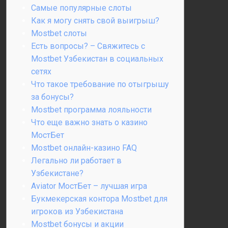
Самые популярные слоты
Как я могу снять свой выигрыш?
Mostbet слоты
Есть вопросы? – Свяжитесь с
Mostbet Узбекистан в социальных
сетях
Что такое требование по отыгрышу
за бонусы?
Mostbet программа лояльности
Что еще важно знать о казино
МостБет
Mostbet онлайн-казино FAQ
Легально ли работает в
Узбекистане?
Aviator МостБет – лучшая игра
Букмекерская контора Mostbet для
игроков из Узбекистана
Mostbet бонусы и акции