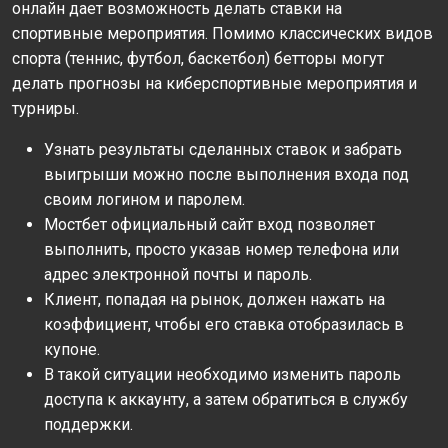
онлайн дает возможность делать ставки на
спортивные мероприятия. Помимо классических видов
спорта (теннис, футбол, баскетбол) бетторы могут
делать прогнозы на киберспортивные мероприятия и
турниры.
Узнать результаты сделанных ставок и забрать
выигрыши можно после выполнения входа под
своим логином и паролем.
Мостбет официальный сайт вход позволяет
выполнить, просто указав номер телефона или
адрес электронной почты и пароль.
Клиент, попадая на рынок, должен нажать на
коэффициент, чтобы его ставка отобразилась в
купоне.
В такой ситуации необходимо изменить пароль
доступа к аккаунту, а затем обратиться в службу
поддержки.