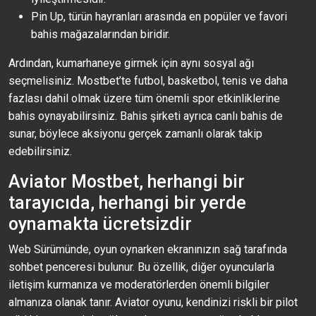
Pin Up, türün hayranları arasında en popüler ve favori
bahis mağazalarından biridir.
Ardından, kumarhaneye girmek için aynı sosyal ağı
seçmelisiniz. Mostbet’te futbol, basketbol, tenis ve daha
fazlası dahil olmak üzere tüm önemli spor etkinliklerine
bahis oynayabilirsiniz. Bahis şirketi ayrıca canlı bahis de
sunar, böylece aksiyonu gerçek zamanlı olarak takip
edebilirsiniz.
Aviator Mostbet, herhangi bir
tarayıcıda, herhangi bir yerde
oynamakta ücretsizdir
Web Sürümünde, oyun oynarken ekranınızın sağ tarafında
sohbet penceresi bulunur. Bu özellik, diğer oyuncularla
iletişim kurmanıza ve moderatörlerden önemli bilgiler
almanıza olanak tanır. Aviator oyunu, kendinizi riskli bir pilot