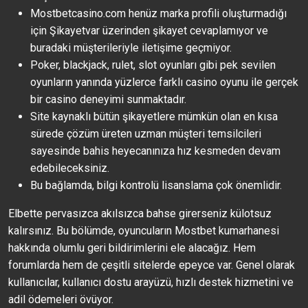
Mostbetcasino.com henüz marka profili oluşturmadığı
için Şikayetvar üzerinden şikayet cevaplamıyor ve
buradaki müşterileriyle iletişime geçmiyor.
Poker, blackjack, rulet, slot oyunları gibi pek sevilen
oyunların yanında yüzlerce farklı casino oyunu ile gerçek
bir casino deneyimi sunmaktadır.
Site kaynaklı bütün şikayetlere mümkün olan en kısa
sürede çözüm üreten uzman müşteri temsilcileri
sayesinde bahis heyecanınıza hız kesmeden devam
edebileceksiniz.
Bu bağlamda, bilgi kontrolü lisanslama çok önemlidir.
Elbette pervasızca akılsızca bahse girerseniz külotsuz
kalırsınız. Bu bölümde, oyuncuların Mostbet kumarhanesi
hakkında olumlu geri bildirimlerini ele alacağız. Hem
forumlarda hem de çeşitli sitelerde epeyce var. Genel olarak
kullanıcılar, kullanıcı dostu arayüzü, hızlı destek hizmetini ve
adil ödemeleri övüyor.