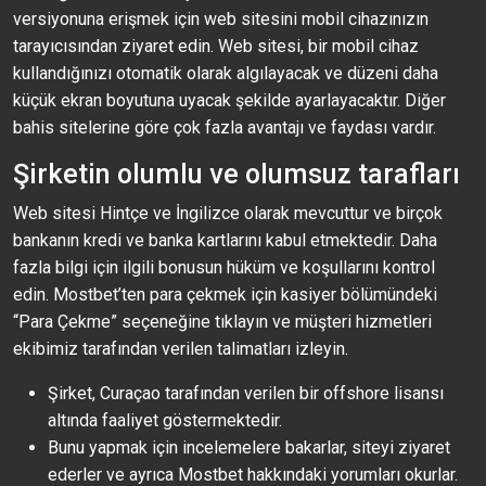
versiyonuna erişmek için web sitesini mobil cihazınızın
tarayıcısından ziyaret edin. Web sitesi, bir mobil cihaz
kullandığınızı otomatik olarak algılayacak ve düzeni daha
küçük ekran boyutuna uyacak şekilde ayarlayacaktır. Diğer
bahis sitelerine göre çok fazla avantajı ve faydası vardır.
Şirketin olumlu ve olumsuz tarafları
Web sitesi Hintçe ve İngilizce olarak mevcuttur ve birçok
bankanın kredi ve banka kartlarını kabul etmektedir. Daha
fazla bilgi için ilgili bonusun hüküm ve koşullarını kontrol
edin. Mostbet’ten para çekmek için kasiyer bölümündeki
“Para Çekme” seçeneğine tıklayın ve müşteri hizmetleri
ekibimiz tarafından verilen talimatları izleyin.
Şirket, Curaçao tarafından verilen bir offshore lisansı
altında faaliyet göstermektedir.
Bunu yapmak için incelemelere bakarlar, siteyi ziyaret
ederler ve ayrıca Mostbet hakkındaki yorumları okurlar.