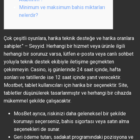
Minimum ve maksimum bahis miktarları
nelerdir?
Çok çeşitli oyunlara, harika teknik desteğe ve harika oranlara
sahipler.” – Seyyid. Herhangi bir hizmet veya ürünle ilgili
herhangi bir sorunuz varsa, lütfen e-posta veya canlı sohbet
yoluyla teknik destek ekibiyle iletişime geçmekten
çekinmeyin. Casino, iş günlerinde 24 saat içinde, hafta
sonları ve tatillerde ise 12 saat içinde yanıt verecektir.
Mostbet, tablet kullanıcıları için harika bir seçenektir. Site,
tabletler düşünülerek tasarlanmıştır ve herhangi bir cihazda
mükemmel şekilde çalışacaktır.
MosBet ayrıca, riskinizi daha geleneksel bir şekilde
korumayı seçerseniz, bahis sigortası veya satın alma
seçenekleri de sunar.
Geri ödeme tutarı, sadakat programındaki pozisyona ve