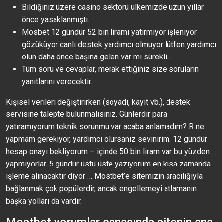
Bildiğiniz üzere casino sektörü ülkemizde uzun yıllar
önce yasaklanmıştı.
Mosbet 12 gündür 52 bin liramı yatırmıyor işleniyor
gözüküyor canlı destek yardımcı olmuyor lütfen yardımcı
olun daha önce başına gelen var mı sürekli…
Tüm soru ve cevaplar, merak ettiğiniz size soruların
yanıtlarını verecektir.
Kişisel verileri değiştirirken (soyadı, kayıt vb.), destek
servisine talepte bulunmalısınız. Günlerdir para
yatıramıyorum teknik sorunmu var acaba anlamadım? R ne
yapmam gerekiyor, yardımcı olursanız sevinirim. 12 gündür
hesap onayı bekliyorum – içinde 50 bin liram var bu yüzden
yapmıyorlar. 5 gündür üstü üste yazıyorum en kısa zamanda
işleme alınacaktır diyor … Mostbet’e sitemizin aracılığıyla
bağlanmak çok popülerdir, ancak engellemeyi atlamanın
başka yolları da vardır.
Mostbet yorumlar esnasında sitenin ana