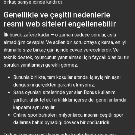
birkaç saniye içinde kaldırdı.
Genellikle ve çeşitli nedenlerle
resmi web siteleri engellenebilir
İlk büyük zafere kadar – o zaman sadece sorular, asla
almadığım cevaplar. Ve acilen bir soru ortaya çıkarsa, en iyi
ihtimalle size birkaç gün içinde cevap vereceklerdir. Ve
teknik destek, oyuncunun yanıt alması için faydalı olan bu tür
soruları yanıtlamayı gerekli görmez.
Bununla birlikte, tam koşullar altında, işleyişinin aşırı
dengesini gerçekten garanti etmiyoruz.
Şans oyunları sitelerinde yer alan Bonus kullanım
şartları, ufak tefek farklılıklar içerse de, genel anlamda
kapsamı aynı sayılır.
Online spor bahisleri, milyonlarca insanın çeşitli spor
dallarına bahis oynadığı devasa bir endüstridir.
Türkçe konuşan canlı krupiyerler kontrolünde, masanın