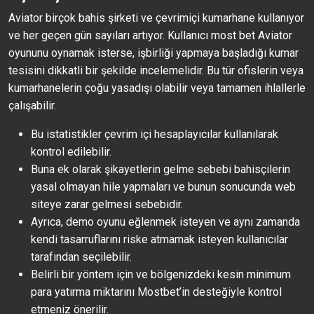
Aviator birçok bahis şirketi ve çevrimiçi kumarhane kullanıyor
ve her geçen gün sayıları artıyor. Kullanıcı most bet Aviator
oyununu oynamak isterse, işbirliği yapmaya başladığı kumar
tesisini dikkatli bir şekilde incelemelidir. Bu tür ofislerin veya
kumarhanelerin çoğu yasadışı olabilir veya tamamen ihlallerle
çalışabilir.
Bu istatistikler çevrim içi hesaplayıcılar kullanılarak
kontrol edilebilir.
Buna ek olarak şikayetlerin gelme sebebi bahisçilerin
yasal olmayan hile yapmaları ve bunun sonucunda web
siteye zarar gelmesi sebebidir.
Ayrıca, demo oyunu eğlenmek isteyen ve aynı zamanda
kendi tasarruflarını riske atmamak isteyen kullanıcılar
tarafından seçilebilir.
Belirli bir yöntem için ve bölgenizdeki kesin minimum
para yatırma miktarını Mostbet’in desteğiyle kontrol
etmeniz önerilir.