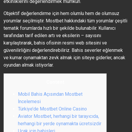
etkinliklerini değerlendirmek mümkün.
Objektif değerlendirme için hem olumlu hem de olumsuz
yorumlar seçilmiştir. Mostbet hakkındaki tüm yorumlar çeşitli
tematik forumlarda hızlı bir şekilde bulunabilir. Kullanıcı
tarafından tarif edilen artı ve eksilerin – sayısını
karşılaştırarak, bahis ofisinin resmi web sitesini ve
güvenilirliğini değerlendirebiliriz. Bahis severler eğlenmek
ve kumar oynamaktan zevk almak için siteye giderler, ancak
oyundan almak istiyorlar.
Content
Mobil Bahis Açısından Mostbet
İncelemesi
Türkiye’de Mostbet Online Casino
Aviator Mostbet, herhangi bir tarayıcıda,
herhangi bir yerde oynamakta ücretsizdir
Uçak için bahisleri