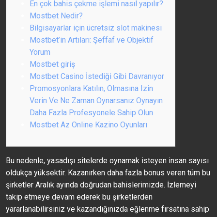
En çok bahis çekme işlemi nasıl yapılır?
Mostbet Nedir?
Bilgisayarlar için ücretsiz slot makinesi
Mostbet’in Artıları: Şeffaf ve Objektif
Yorum
Mostbet giriş
Mostbet Casino İstediği Gibi Davranıyor
Promosyonlara Katılın, Olmasına Izin
Verin Ve Ne Zaman Oynarsanız Oynayın
Daha Fazla Profesyonele Sahip Olun
Mostbet Az Online Kazino Oyunları
Bu nedenle, yasadışı sitelerde oynamak isteyen insan sayısı
oldukça yüksektir. Kazanırken daha fazla bonus veren tüm bu
şirketler Aralık ayında doğrudan bahislerimizde. İzlemeyi
takip etmeye devam ederek bu şirketlerden
yararlanabilirsiniz ve kazandığınızda eğlenme fırsatına sahip