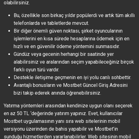
olabilirsiniz.
Bu, özellikle son birkaç yıldır popülerdi ve artık tüm akıllı
telefonlarda ve tabletlerde mevcut.
Bir diğer önemli güven noktası, şirket oyuncularının
işlemlerini en kısa sürede hesaplarına ödemek için en
hızlı ve en güvenilir ödeme yöntemini sunmasıdır.
Gündüz veya gecenin herhangi bir saatinde yer
alabilirsiniz ve aralarından seçim yapabileceğiniz birçok
farklı oyun türü vardır.
Destekle iletişime geçmenin en iyi yolu canlı sohbettir.
Avantajlı bonusların ve Mostbet Güncel Giriş Adresini
bizi takip ederek anında öğrenebilirsiniz.
Yatırma yöntemleri arasından kendinize uygun olanı seçerek
en az 50 TL ‘değerinde yatırım yapınız. Evet, kullanıcılar
Mostbet uygulamasının yanı sıra web sitelerinin mobil
versiyonu üzerinden de bahis yapabilir ve Mostbet’in
sunduğu hizmetlerden yararlanabilirler. Web sitesinin mobil