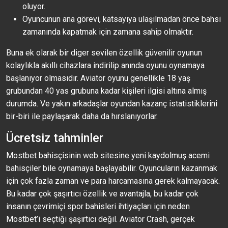
oluyor.
Oyuncunun ana görevi, katsayıya ulaşılmadan önce bahsi
zamanında kapatmak için zamana sahip olmaktır.
Buna ek olarak bir diger sevilen özellik güvenilir oyunun
kolaylıkla akıllı cihazlara indirilip anında oyunu oynamaya
başlanıyor olmasıdır. Aviator oyunu genellikle 18 yaş
grubundan 40 yas grubuna kadar kişileri ilgisi altına almış
durumda. Ve yakın arkadaşlar oyundan kazanç istatistiklerini
bir-biri ile paylaşarak daha da hırslanıyorlar.
Ücretsiz tahminler
Mostbet bahisçisinin web sitesine yeni kaydolmuş acemi
bahisçiler bile oynamaya başlayabilir. Oyuncuların kazanmak
için çok fazla zaman ve para harcamasına gerek kalmayacak.
Bu kadar çok şaşırtıcı özellik ve avantajla, bu kadar çok
insanın çevrimiçi spor bahisleri ihtiyaçları için neden
Mostbet’i seçtiği şaşırtıcı değil. Aviator Crash, gerçek