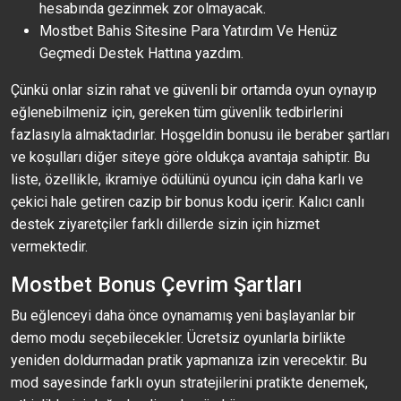
hesabında gezinmek zor olmayacak.
Mostbet Bahis Sitesine Para Yatırdım Ve Henüz
Geçmedi Destek Hattına yazdım.
Çünkü onlar sizin rahat ve güvenli bir ortamda oyun oynayıp
eğlenebilmeniz için, gereken tüm güvenlik tedbirlerini
fazlasıyla almaktadırlar. Hoşgeldin bonusu ile beraber şartları
ve koşulları diğer siteye göre oldukça avantaja sahiptir. Bu
liste, özellikle, ikramiye ödülünü oyuncu için daha karlı ve
çekici hale getiren cazip bir bonus kodu içerir. Kalıcı canlı
destek ziyaretçiler farklı dillerde sizin için hizmet
vermektedir.
Mostbet Bonus Çevrim Şartları
Bu eğlenceyi daha önce oynamamış yeni başlayanlar bir
demo modu seçebilecekler. Ücretsiz oyunlarla birlikte
yeniden doldurmadan pratik yapmanıza izin verecektir. Bu
mod sayesinde farklı oyun stratejilerini pratikte denemek,