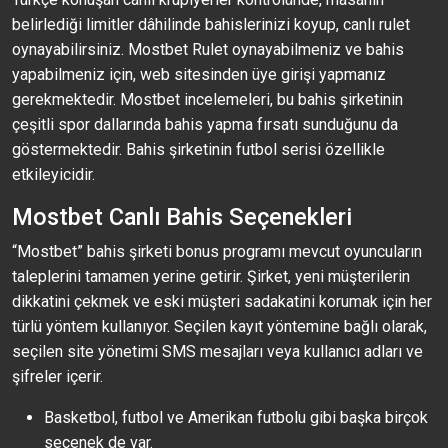
belirlediği limitler dâhilinde bahislerinizi koyup, canlı rulet
oynayabilirsiniz. Mostbet Rulet oynayabilmeniz ve bahis
yapabilmeniz için, web sitesinden üye girişi yapmanız
gerekmektedir. Mostbet incelemeleri, bu bahis şirketinin
çeşitli spor dallarında bahis yapma fırsatı sunduğunu da
göstermektedir. Bahis şirketinin futbol serisi özellikle
etkileyicidir.
Mostbet Canlı Bahis Seçenekleri
“Mostbet” bahis şirketi bonus programı mevcut oyuncuların
taleplerini tamamen yerine getirir. Şirket, yeni müşterilerin
dikkatini çekmek ve eski müşteri sadakatini korumak için her
türlü yöntem kullanıyor. Seçilen kayıt yöntemine bağlı olarak,
seçilen site yönetimi SMS mesajları veya kullanıcı adları ve
şifreler içerir.
Basketbol, futbol ve Amerikan futbolu gibi başka birçok
seçenek de var.