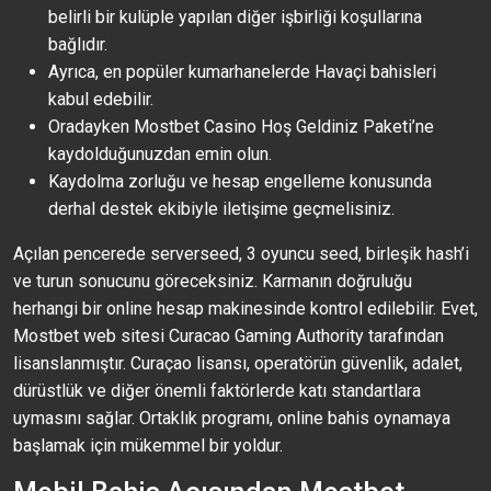
belirli bir kulüple yapılan diğer işbirliği koşullarına
bağlıdır.
Ayrıca, en popüler kumarhanelerde Havaçi bahisleri
kabul edebilir.
Oradayken Mostbet Casino Hoş Geldiniz Paketi’ne
kaydolduğunuzdan emin olun.
Kaydolma zorluğu ve hesap engelleme konusunda
derhal destek ekibiyle iletişime geçmelisiniz.
Açılan pencerede serverseed, 3 oyuncu seed, birleşik hash’i
ve turun sonucunu göreceksiniz. Karmanın doğruluğu
herhangi bir online hesap makinesinde kontrol edilebilir. Evet,
Mostbet web sitesi Curacao Gaming Authority tarafından
lisanslanmıştır. Curaçao lisansı, operatörün güvenlik, adalet,
dürüstlük ve diğer önemli faktörlerde katı standartlara
uymasını sağlar. Ortaklık programı, online bahis oynamaya
başlamak için mükemmel bir yoldur.