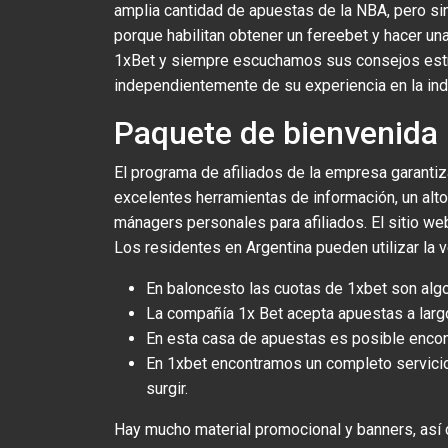
amplia cantidad de apuestas de la NBA, pero s
porque habilitan obtener un fereebet y hacer u
1xBet y siempre escuchamos sus consejos estrat
independientemente de su experiencia en la indu
Paquete de bienvenida 
El programa de afiliados de la empresa garantiz
excelentes herramientas de información, un alto
mánagers personales para afiliados. El sitio web
Los residentes en Argentina pueden utilizar la 
En baloncesto las cuotas de 1xbet son al
La compañía 1x Bet acepta apuestas a larg
En esta casa de apuestas es posible encont
En 1xbet encontramos un completo servicio 
surgir.
Hay mucho material promocional y banners, así