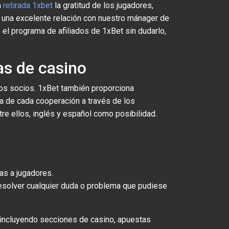
n
retirada 1xbet
la gratitud de los jugadores,
s una excelente relación con nuestro mánager de
l programa de afiliados de 1xBet sin dudarlo,
as de casino
 los socios. 1xBet también proporciona
ia de cada cooperación a través de los
tre ellos, inglés y español como posibilidad.
as a jugadores.
resolver cualquier duda o problema que pudiese
 incluyendo secciones de casino, apuestas