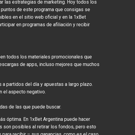
r las estrategias de marketing. Hoy todos los
Los puntos de este programa que consigas se
les en el sitio web oficial y en la 1xBet
ticipar en programas de afiliación y recibir
ye en todos los materiales promocionales que
 descargas de apps, incluso mejores que muchos
a partidos del día y apuestas a largo plazo.
n el aspecto negativo.
edas de las que puede buscar.
más óptima. En 1xBet Argentina puede hacer
s son posibles al retirar los fondos, pero esto
s para recibir – sus ganancias, como es el caso