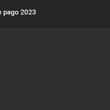
e pago 2023