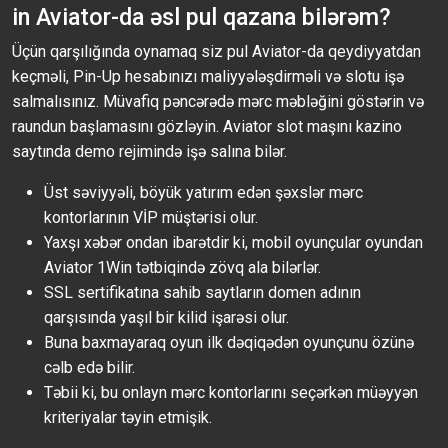
in Aviator-da əsl pul qazana bilərəm?
Üçün qarşılığında oynamaq siz pul Aviator-da qeydiyyatdan
keçməli, Pin-Up hesabınızı maliyyələşdirməli və slotu işə
salmalısınız. Müvafiq pəncərədə mərc məbləğini göstərin və
raundun başlamasını gözləyin. Aviator slot maşını kazino
saytında demo rejimində işə salına bilər.
Üst səviyyəli, böyük yatırım edən şəxslər mərc
kontorlarının VİP müştərisi olur.
Yaxşı xəbər ondan ibarətdir ki, mobil oyunçular oyundan
Aviator 1Win tətbiqində zövq ala bilərlər.
SSL sertifikatına sahib saytların domen adının
qarşısında yaşıl bir kilid işarəsi olur.
Buna baxmayaraq oyun ilk dəqiqədən oyunçunu özünə
cəlb edə bilir.
Təbii ki, bu onlayn mərc kontorlarını seçərkən müəyyən
kriteriyalar təyin etmişik.