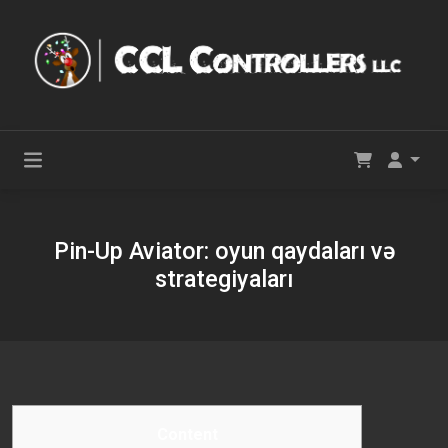
Pin-Up Aviator: oyun qaydaları və
strategiyaları
Content