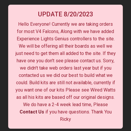
UPDATE 8/20/2023
Hello Everyone! Currently we are taking orders
for most V4 Falcons, Along with we have added
Experience Lights Genius controllers to the site.
We will be offering all their boards as well we
just need to get them all added to the site. If they
have one you don't see please contact us. Sorry,
we didn't take web orders last year but if you
contacted us we did our best to build what we
could. Build kits are still not available, currently if
you want one of our kits Please see Wired Watts
as all his kits are based off our original designs.
We do have a 2-4 week lead time, Please
Contact Us
if you have questions. Thank You
Ricky