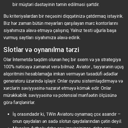
bir müştəri dəstəyinin təmin edilməsi şərtdir.
Bu kriteriyalardan bir neçəsini diqqətinizə çatdırmaq istəyirik.
Biz hər zaman bütün meyarları qarşılayan mərc kontorlarını
siyahımıza əlavə etməyə çalışırıq. Yalnız testi uğurla başa
vurmuş saytları siyahımıza əlavə edirik.
Slotlar və oynanılma tərzi
Olar İnternetdə təqdim olunan heç bir sxem və ya strategiya
100% nəticəyə zəmanət verə bilməz. Aviator , təyyarənin uçuş
alqoritmini hesablamağa imkan verməyən təsadüfi ədədlər
generatoru üzərində işləyir. Onlar oyunu sistemləşdirməyə və
xərclərin səviyyəsinə nəzarət etməyə kömək edir. Onlar
mürəkkəblik səviyyəsinə və potensial mənfəətin ölçüsünə
görə fərqlənirlər.
İş orasındadır ki, 1Win Aviatoru oynamaq çox asandır –
onun qaydaları ən sadə slotun qaydalarından çətin deyil.