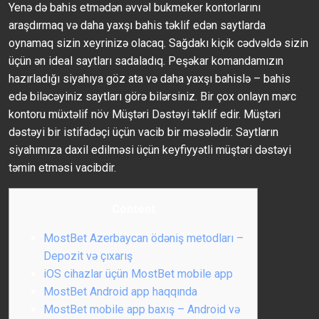
Yenə də bahis etmədən əvvəl bukmeker kontorlarını
araşdırmaq və daha yaxşı bahis təklif edən saytlarda
oynamaq sizin xeyrinizə olacaq. Sağdakı kiçik cədvəldə sizin
üçün ən ideal saytları sadaladıq. Peşəkar komandamızın
hazırladığı siyahıya göz ata və daha yaxşı bahislə – bahis
edə biləcəyiniz saytları görə bilərsiniz. Bir çox onlayn mərc
kontoru müxtəlif növ Müştəri Dəstəyi təklif edir. Müştəri
dəstəyi bir istifadəçi üçün vacib bir məsələdir. Saytların
siyahımıza daxil edilməsi üçün keyfiyyətli müştəri dəstəyi
təmin etməsi vacibdir.
Content
MostBet Azerbaycan ödəniş metodları –
Depozit və çıxarış
iOS cihazlar üçün MostBet mobile app
MostBet Android app haqqında
MostBet mobile app baxış – Android və