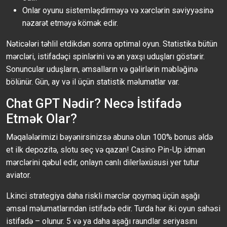
Onlar oyunu sistemləşdirməyə və xərclərin səviyyəsinə
nəzarət etməyə kömək edir.
Nəticələri təhlil etdikdən sonra optimal oyun. Statistika bütün
mərcləri, istifadəçi spinlərini və ən yaxşı uduşları göstərir.
Sonuncular uduşların, əmsalların və gəlirlərin məbləğinə
bölünür. Gün, ay və il üçün statistik məlumatlar var.
Chat GPT Nədir? Necə İstifadə
Etmək Olar?
Məqalələrimizi bəyənirsinizsə abunə olun 100% bonus əldə
et ilk depozitə, slotu seç və qazan! Casino Pin-Up idman
mərclərini qəbul edir, onlayn canlı dilerləxüsusi yer tutur
aviator.
Lkinci strategiya daha riskli mərclər qoymaq üçün aşağı
əmsal məlumatlarından istifadə edir. Turda hər iki oyun sahəsi
istifadə – olunur. 5 və ya daha aşağı raundlar seriyasını