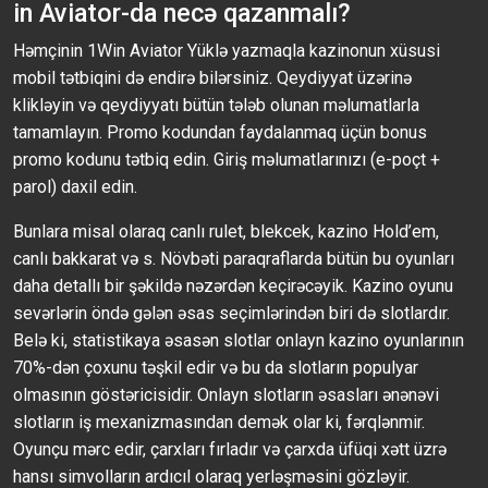
in Aviator-da necə qazanmalı?
Həmçinin 1Win Aviator Yüklə yazmaqla kazinonun xüsusi
mobil tətbiqini də endirə bilərsiniz. Qeydiyyat üzərinə
klikləyin və qeydiyyatı bütün tələb olunan məlumatlarla
tamamlayın. Promo kodundan faydalanmaq üçün bonus
promo kodunu tətbiq edin. Giriş məlumatlarınızı (e-poçt +
parol) daxil edin.
Bunlara misal olaraq canlı rulet, blekcek, kazino Hold’em,
canlı bakkarat və s. Növbəti paraqraflarda bütün bu oyunları
daha detallı bir şəkildə nəzərdən keçirəcəyik. Kazino oyunu
sevərlərin öndə gələn əsas seçimlərindən biri də slotlardır.
Belə ki, statistikaya əsasən slotlar onlayn kazino oyunlarının
70%-dən çoxunu təşkil edir və bu da slotların populyar
olmasının göstəricisidir. Onlayn slotların əsasları ənənəvi
slotların iş mexanizmasından demək olar ki, fərqlənmir.
Oyunçu mərc edir, çarxları fırladır və çarxda üfüqi xətt üzrə
hansı simvolların ardıcıl olaraq yerləşməsini gözləyir.