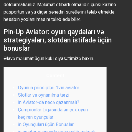
doldurmalısınız. Məlumat etibarlı olmalıdır, çünki kazino
pasportun və ya digər sənədin surətlərini tələb etməklə
hesabın yoxlanılmasını tələb edə bilər.
Pin-Up Aviator: oyun qaydaları və
strategiyaları, slotdan istifadə üçün
bonuslar
Əlavə məlumat üçün kuki siyasətimizə baxın.
Content
Oyunun pri̇nsi̇pləri̇ 1vin aviator
Slotlar və oynanılma tərzi
in Aviator-da necə qazanmalı?
Çempionlar Liqasında ən çox oyun
keçirən oyunçular
in Oyunçuları üçün Bonuslar
in aviator oyununda necə qalib gəlmək