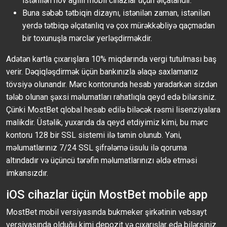
istənilən növ ağıllı mobil cihazlar üçün əlçatandır.
Buna səbəb tətbiqin dizaynı, istənilən zaman, istənilən
yerdə tətbiqə əlçatanlıq və çox mürəkkəbliyə qaçmadan
bir toxunuşla mərclər yerləşdirməkdir.
Adətən kartla çıxarışlara 10% miqdarında vergi tutulması baş
verir. Dəqiqləşdirmək üçün bankınızla əlaqə saxlamanız
tövsiyə olunandır. Mərc kontorunda hesab yaradarkən sizdən
tələb olunan şəxsi məlumatları rahatlıqla qeyd edə bilərsiniz.
Çünki MostBet qlobal hesab edilə biləcək rəsmi lisenziyalara
malikdir. Üstəlik, yuxarıda da qeyd etdiyimiz kimi, bu mərc
kontoru 128 bir SSL sistemi ilə təmin olunub. Yəni,
məlumatlarınız 7/24 SSL şifrələmə üsulu ilə qoruma
altındadır və üçüncü tərəfin məlumatlarınızı əldə etməsi
imkansızdır.
iOS cihazlar üçün MostBet mobile app
MostBet mobil versiyasında bukmeker şirkətinin vebsayt
versiyasında olduğu kimi depozit və çıxarışlar edə bilərsiniz.