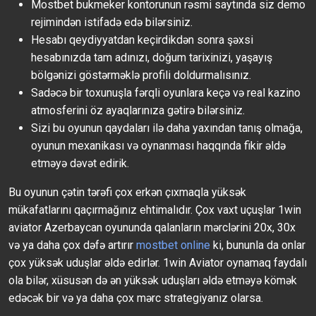
Mostbet bukmeker kontorunun rəsmi saytında siz demo
rejimindən istifadə edə bilərsiniz.
Hesabı qeydiyyatdan keçirdikdən sonra şəxsi
hesabınızda tam adınızı, doğum tarixinizi, yaşayış
bölgənizi göstərməklə profili doldurmalısınız.
Sadəcə bir toxunuşla fərqli oyunlara keçə və real kazino
atmosferini öz ayaqlarınıza gətirə bilərsiniz.
Sizi bu oyunun qaydaları ilə daha yaxından tanış olmağa,
oyunun mexanikası və oynanması haqqında fikir əldə
etməyə dəvət edirik.
Bu oyunun çətin tərəfi çox erkən çıxmaqla yüksək
mükafatlarını qaçırmağınız ehtimalıdır. Çox vaxt uçuşlar 1win
aviator Azerbaycan oyununda qalanların mərclərini 20x, 30x
və ya daha çox dəfə artırır
mostbet online
ki, bununla da onlar
çox yüksək uduşlar əldə edirlər. 1win Aviator oynamaq faydalı
ola bilər, xüsusən də ən yüksək uduşları əldə etməyə kömək
edəcək bir və ya daha çox mərc strategiyanız olarsa.