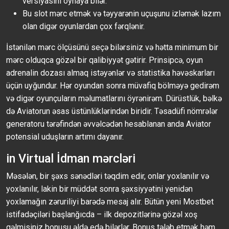
versiyasını oynaya bilər.
Bu slot mərc etmək və təyyarənin uçuşunu izləmək lazım
olan digər oyunlardan çox fərqlənir.
İstənilən mərc ölçüsünü seçə bilərsiniz və hətta minimum bir
mərc olduqca gözəl bir qalibiyyət gətirir. Prinsipcə, oyun
adrenalin dozası almaq istəyənlər və statistika həvəskarları
üçün uyğundur. Hər oyundan sonra müvafiq bölməyə gedirəm
və digər oyunçuların məlumatlarını öyrənirəm. Dürüstlük, bəlkə
də Aviatorun əsas üstünlüklərindən biridir. Təsadüfi nömrələr
generatoru tərəfindən əvvəlcədən hesablanan anda Aviator
potensial uduşların artımı dayanır.
in Virtual İdman mərcləri
Məsələn, bir şəxs sənədləri təqdim edir, onlar yoxlanılır və
yoxlanılır, lakin bir müddət sonra şəxsiyyətini yenidən
yoxlamağın zəruriliyi barədə mesaj alır. Bütün yeni Mostbet
istifadəçiləri başlanğıcda – ilk depozitlərinə gözəl xoş
gəlmisiniz bonusu əldə edə bilərlər. Bonus tələb etmək həm