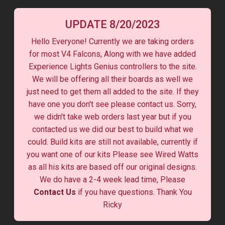
UPDATE 8/20/2023
Hello Everyone! Currently we are taking orders
for most V4 Falcons, Along with we have added
Experience Lights Genius controllers to the site.
We will be offering all their boards as well we
just need to get them all added to the site. If they
have one you don't see please contact us. Sorry,
we didn't take web orders last year but if you
contacted us we did our best to build what we
could. Build kits are still not available, currently if
you want one of our kits Please see Wired Watts
as all his kits are based off our original designs.
We do have a 2-4 week lead time, Please
Contact Us
if you have questions. Thank You
Ricky