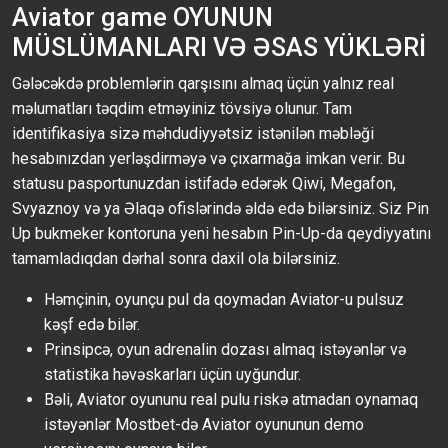
Aviator game OYUNUN
MÜSLÜMANLARI VƏ ƏSAS YÜKLƏRİ
Gələcəkdə problemlərin qarşısını almaq üçün yalnız real
məlumatları təqdim etməyiniz tövsiyə olunur. Tam
identifikasiya sizə məhdudiyyətsiz istənilən məbləği
hesabınızdan yerləşdirməyə və çıxarmağa imkan verir. Bu
statusu pasportunuzdan istifadə edərək Qiwi, Megafon,
Svyaznoy və ya Əlaqə ofislərində əldə edə bilərsiniz. Siz Pin
Up bukmeker kontoruna yeni hesabın Pin-Up-da qeydiyyatını
tamamladıqdan dərhal sonra daxil ola bilərsiniz.
Həmçinin, oyunçu pul da qoymadan Aviator-u pulsuz
kəşf edə bilər.
Prinsipcə, oyun adrenalin dozası almaq istəyənlər və
statistika həvəskarları üçün uyğundur.
Bəli, Aviator oyununu real pulu riskə atmadan oynamaq
istəyənlər Mostbet-də Aviator oyununun demo