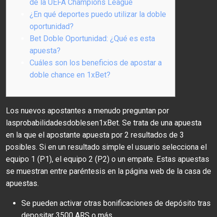
de la UEFA Champions League
¿En qué deportes puedo utilizar la doble
oportunidad?
Bet Doble Oportunidad: ¿Qué es esta
apuesta?
Cuáles son los beneficios de apostar a
doble chance en 1xBet?
Los nuevos apostantes a menudo preguntan por
lasprobabilidadesdoblesen1xBet. Se trata de una apuesta
en la que el apostante apuesta por 2 resultados de 3
posibles. Si en un resultado simple el usuario selecciona el
equipo 1 (P1), el equipo 2 (P2) o un empate. Estas apuestas
se muestran entre paréntesis en la página web de la casa de
apuestas.
Se pueden activar otras bonificaciones de depósito tras
depositar 3500 ARS o más.