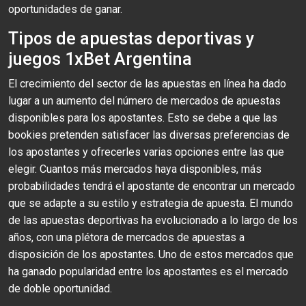
oportunidades de ganar.
Tipos de apuestas deportivas y
juegos 1xBet Argentina
El crecimiento del sector de las apuestas en línea ha dado
lugar a un aumento del número de mercados de apuestas
disponibles para los apostantes. Esto se debe a que las
bookies pretenden satisfacer las diversas preferencias de
los apostantes y ofrecerles varias opciones entre las que
elegir. Cuantos más mercados haya disponibles, más
probabilidades tendrá el apostante de encontrar un mercado
que se adapte a su estilo y estrategia de apuesta. El mundo
de las apuestas deportivas ha evolucionado a lo largo de los
años, con una plétora de mercados de apuestas a
disposición de los apostantes. Uno de estos mercados que
ha ganado popularidad entre los apostantes es el mercado
de doble oportunidad.