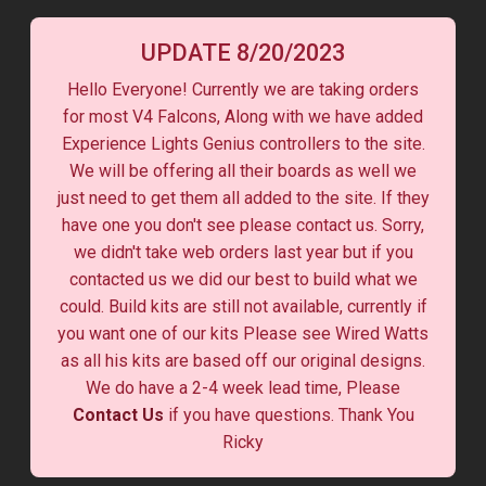
UPDATE 8/20/2023
Hello Everyone! Currently we are taking orders
for most V4 Falcons, Along with we have added
Experience Lights Genius controllers to the site.
We will be offering all their boards as well we
just need to get them all added to the site. If they
have one you don't see please contact us. Sorry,
we didn't take web orders last year but if you
contacted us we did our best to build what we
could. Build kits are still not available, currently if
you want one of our kits Please see Wired Watts
as all his kits are based off our original designs.
We do have a 2-4 week lead time, Please
Contact Us
if you have questions. Thank You
Ricky