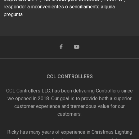
responder a inconvenientes o sencillamente alguna
pregunta.
CCL CONTROLLERS
CCL Controllers LLC. has been delivering Controllers since
we opened in 2018. Our goal is to provide both a superior
customer experience and tremendous value for our
customers.
Ricky has many years of experience in Christmas Lighting