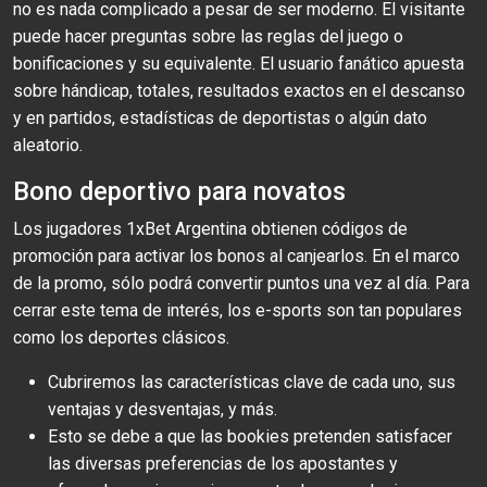
no es nada complicado a pesar de ser moderno. El visitante
puede hacer preguntas sobre las reglas del juego o
bonificaciones y su equivalente. El usuario fanático apuesta
sobre hándicap, totales, resultados exactos en el descanso
y en partidos, estadísticas de deportistas o algún dato
aleatorio.
Bono deportivo para novatos
Los jugadores 1xBet Argentina obtienen códigos de
promoción para activar los bonos al canjearlos. En el marco
de la promo, sólo podrá convertir puntos una vez al día. Para
cerrar este tema de interés, los e-sports son tan populares
como los deportes clásicos.
Cubriremos las características clave de cada uno, sus
ventajas y desventajas, y más.
Esto se debe a que las bookies pretenden satisfacer
las diversas preferencias de los apostantes y