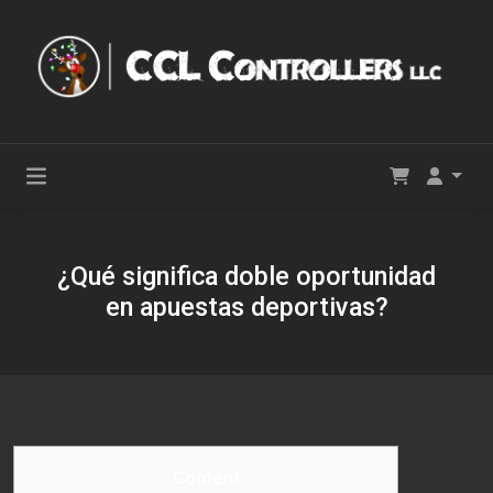
¿Qué significa doble oportunidad
en apuestas deportivas?
Content