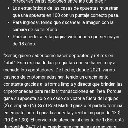
ofrecerles varias opciones entre las que elegir.
Las estadísticas de las casas de apuestas muestran
que una apuesta en 100 con un puntaje correcto pasa.
Para ingresar, tenés que escanear la imagen con la
cámara de su teléfono.
Para acceder a esta página web tienes que ser mayor
de 18 años.
“Señor, quiero saber cómo hacer depósitos y retiros en
1xbit”. Esta es una de las preguntas que se hacen muy a
menudo los apostadores. De hecho, desde 2021, varios
casinos de criptomonedas han tenido un crecimiento
constante gracias a la forma limpia y directa que brindan las
criptomonedas para realizar transacciones en línea. Porque
gana su apuesta solo en caso de victoria fuera del equipo
(2) o empate (N). Si el Real Madrid gana o el partido termina
en empate, usted gana la apuesta y recibe un pago de 13 $
(10 $ x 1,30). El servicio de atención al cliente de 1xBet está
disponible 24/7 y fue creado para consultas y resolver y