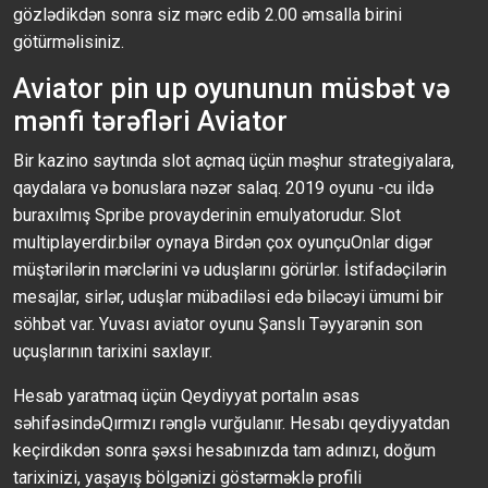
gözlədikdən sonra siz mərc edib 2.00 əmsalla birini
götürməlisiniz.
Aviator pin up oyununun müsbət və
mənfi tərəfləri Aviator
Bir kazino saytında slot açmaq üçün məşhur strategiyalara,
qaydalara və bonuslara nəzər salaq. 2019 oyunu -cu ildə
buraxılmış Spribe provayderinin emulyatorudur. Slot
multiplayerdir.bilər oynaya Birdən çox oyunçuOnlar digər
müştərilərin mərclərini və uduşlarını görürlər. İstifadəçilərin
mesajlar, sirlər, uduşlar mübadiləsi edə biləcəyi ümumi bir
söhbət var. Yuvası aviator oyunu Şanslı Təyyarənin son
uçuşlarının tarixini saxlayır.
Hesab yaratmaq üçün Qeydiyyat portalın əsas
səhifəsindəQırmızı rənglə vurğulanır. Hesabı qeydiyyatdan
keçirdikdən sonra şəxsi hesabınızda tam adınızı, doğum
tarixinizi, yaşayış bölgənizi göstərməklə profili