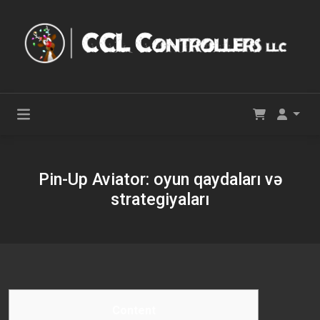
Pin-Up Aviator: oyun qaydaları və
strategiyaları
Content