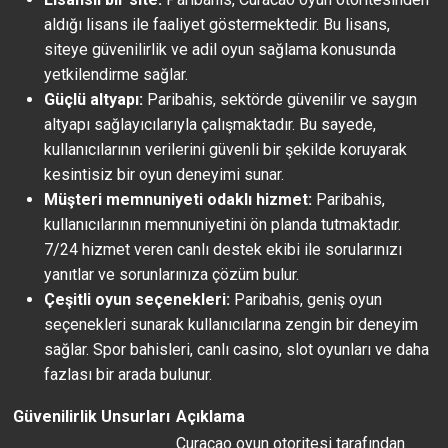
aldığı lisans ile faaliyet göstermektedir. Bu lisans,
siteye güvenilirlik ve adil oyun sağlama konusunda
yetkilendirme sağlar.
Güçlü altyapı:
Paribahis, sektörde güvenilir ve saygın
altyapı sağlayıcılarıyla çalışmaktadır. Bu sayede,
kullanıcılarının verilerini güvenli bir şekilde koruyarak
kesintisiz bir oyun deneyimi sunar.
Müşteri memnuniyeti odaklı hizmet:
Paribahis,
kullanıcılarının memnuniyetini ön planda tutmaktadır.
7/24 hizmet veren canlı destek ekibi ile sorularınızı
yanıtlar ve sorunlarınıza çözüm bulur.
Çeşitli oyun seçenekleri:
Paribahis, geniş oyun
seçenekleri sunarak kullanıcılarına zengin bir deneyim
sağlar. Spor bahisleri, canlı casino, slot oyunları ve daha
fazlası bir arada bulunur.
Güvenilirlik Unsurları
Açıklama
Curacao oyun otoritesi tarafından