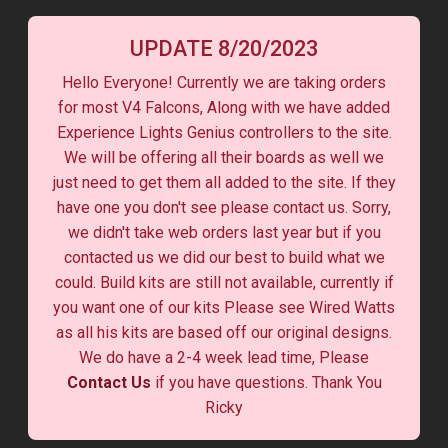
UPDATE 8/20/2023
Hello Everyone! Currently we are taking orders
for most V4 Falcons, Along with we have added
Experience Lights Genius controllers to the site.
We will be offering all their boards as well we
just need to get them all added to the site. If they
have one you don't see please contact us. Sorry,
we didn't take web orders last year but if you
contacted us we did our best to build what we
could. Build kits are still not available, currently if
you want one of our kits Please see Wired Watts
as all his kits are based off our original designs.
We do have a 2-4 week lead time, Please
Contact Us
if you have questions. Thank You
Ricky