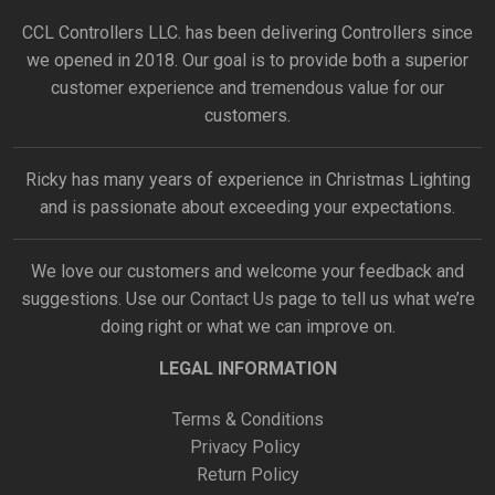
CCL Controllers LLC. has been delivering Controllers since
we opened in 2018. Our goal is to provide both a superior
customer experience and tremendous value for our
customers.
Ricky has many years of experience in Christmas Lighting
and is passionate about exceeding your expectations.
We love our customers and welcome your feedback and
suggestions. Use our
Contact Us
page to tell us what we’re
doing right or what we can improve on.
LEGAL INFORMATION
Terms & Conditions
Privacy Policy
Return Policy