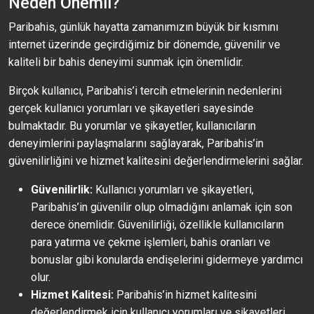
Neden Önemli?
Paribahis, günlük hayatta zamanımızın büyük bir kısmını
internet üzerinde geçirdiğimiz bir dönemde, güvenilir ve
kaliteli bir bahis deneyimi sunmak için önemlidir.
Birçok kullanıcı, Paribahis’i tercih etmelerinin nedenlerini
gerçek kullanıcı yorumları ve şikayetleri sayesinde
bulmaktadır. Bu yorumlar ve şikayetler, kullanıcıların
deneyimlerini paylaşmalarını sağlayarak, Paribahis’in
güvenilirliğini ve hizmet kalitesini değerlendirmelerini sağlar.
Güvenilirlik:
Kullanıcı yorumları ve şikayetleri,
Paribahis’in güvenilir olup olmadığını anlamak için son
derece önemlidir. Güvenilirliği, özellikle kullanıcıların
para yatırma ve çekme işlemleri, bahis oranları ve
bonuslar gibi konularda endişelerini gidermeye yardımcı
olur.
Hizmet Kalitesi:
Paribahis’in hizmet kalitesini
değerlendirmek için kullanıcı yorumları ve şikayetleri