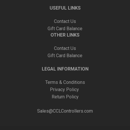
USEFUL LINKS
Contact Us
Gift Card Balance
OTHER LINKS
Contact Us
Gift Card Balance
LEGAL INFORMATION
Terms & Conditions
Privacy Policy
Return Policy
Sales@CCLControllers.com