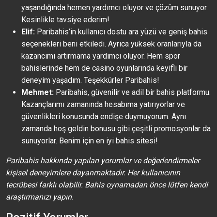
yaşandığında hemen yardımcı oluyor ve çözüm sunuyor.
Kesinlikle tavsiye ederim!
Elif:
Paribahis’in kullanıcı dostu ara yüzü ve geniş bahis
seçenekleri beni etkiledi. Ayrıca yüksek oranlarıyla da
kazancımı artırmama yardımcı oluyor. Hem spor
bahislerinde hem de casino oyunlarında keyifli bir
deneyim yaşadım. Teşekkürler Paribahis!
Mehmet:
Paribahis, güvenilir ve adil bir bahis platformu.
Kazançlarımı zamanında hesabıma yatırıyorlar ve
güvenlikleri konusunda endişe duymuyorum. Aynı
zamanda hoş geldin bonusu gibi çeşitli promosyonlar da
sunuyorlar. Benim için en iyi bahis sitesi!
Paribahis hakkında yapılan yorumlar ve değerlendirmeler
kişisel deneyimlere dayanmaktadır. Her kullanıcının
tecrübesi farklı olabilir. Bahis oynamadan önce lütfen kendi
araştırmanızı yapın.