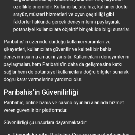
özellikle önemlidir. Kullanıcılar, site hızı, kullanıcı dostu
arayüz, müşteri hizmetleri ve oyun çeşitliliği gibi
faktörler hakkında gerçek deneyimlerini paylaşarak,
potansiyel kullanıcılara objektif bir şekilde bilgi sunarlar.
Paribahis’in üzerinde durduğu kullanıcı yorumları ve
şikayetleri, kullanıcılara güvenilir ve kaliteli bir bahis
deneyimi sunma amacını yansıtır. Kullanıcıların deneyimlerini
paylaşmaları, hem Paribahis’in daha da gelişmesine katkı
sağlar hem de potansiyel kullanıcılara doğru bilgiler sunarak
doğru karar vermelerine yardımcı olur.
Paribahis’in Güvenilirliği
Paribahis, online bahis ve casino oyunları alanında hizmet
veren güvenilir bir platformdur.
Güvenilirliği şu unsurlara dayanmaktadır:
Lisanslı bir site:
Paribahis, Curacao oyun otoritesinden