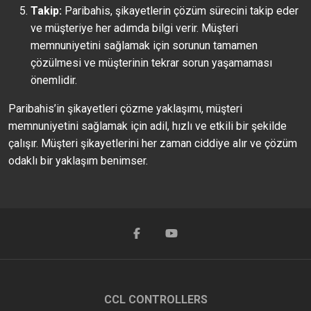
Takip:
Paribahis, şikayetlerin çözüm sürecini takip eder
ve müşteriye her adımda bilgi verir. Müşteri
memnuniyetini sağlamak için sorunun tamamen
çözülmesi ve müşterinin tekrar sorun yaşamaması
önemlidir.
Paribahis’in şikayetleri çözme yaklaşımı, müşteri
memnuniyetini sağlamak için adil, hızlı ve etkili bir şekilde
çalışır. Müşteri şikayetlerini her zaman ciddiye alır ve çözüm
odaklı bir yaklaşım benimser.
CCL CONTROLLERS