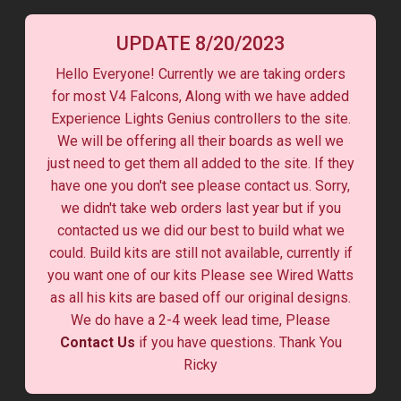
UPDATE 8/20/2023
Hello Everyone! Currently we are taking orders
for most V4 Falcons, Along with we have added
Experience Lights Genius controllers to the site.
We will be offering all their boards as well we
just need to get them all added to the site. If they
have one you don't see please contact us. Sorry,
we didn't take web orders last year but if you
contacted us we did our best to build what we
could. Build kits are still not available, currently if
you want one of our kits Please see Wired Watts
as all his kits are based off our original designs.
We do have a 2-4 week lead time, Please
Contact Us
if you have questions. Thank You
Ricky