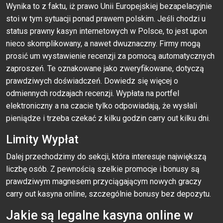
Wynika to z faktu, iż prawo Unii Europejskiej bezapelacyjnie
stoi w tym sytuacji ponad prawem polskim. Jeśli chodzi u
status prawny kasyn internetowych w Polsce, to jest upon
nieco skomplikowany, a nawet dwuznaczny. Firmy mogą
prosić um wystawienie recenzji za pomocą automatycznych
zaproszeń. Te oznakowane jako zweryfikowane, dotyczą
prawdziwych doświadczeń. Dowiedz się więcej o
odmiennych rodzajach recenzji. Wypłata na portfel
elektroniczny a na czacie tylko odpowiadają, że wysłali
pieniądze i trzeba czekać z kilku godzin carry out kilku dni.
Limity Wypłat
Dalej przechodzimy do sekcji, która interesuje największą
liczbę osób. Z pewnością szelkie promocje i bonusy są
prawdziwym magnesem przyciągającym nowych graczy
carry out kasyna online, szczególnie bonusy bez depozytu.
Jakie są legalne kasyna online w