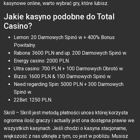
kasynowe online, warto wybrać gry, które lubisz.
Jakie kasyno podobne do Total
Casino?
Lemon: 20 Darmowych Spinó w + 400% Bonus
Powitalny.
Rabona: 3600 PLN and up. 200 Darmowych Spinó w.
Energy casino: 2000 PLN.
Ultra casino: 700 PLN + 100 Darmowych Obrotó w.
Bizzo: 1600 PLN & 150 Darmowych Spinó w.
Need regarding Spin: 5000 PLN + 300 Darmowych
Spinó w.
22Bet: 1250 PLN.
Skrill – Skrill jest metodą płatności unces której korzysta
ogromna ilość graczy i actually jest ona dostępna prawie we
wszystkich kasynach. Jeśli chodzi o kasyna stacjonarne,
większość z nas utknęła z tym, co jest w pobliżu. Musisz