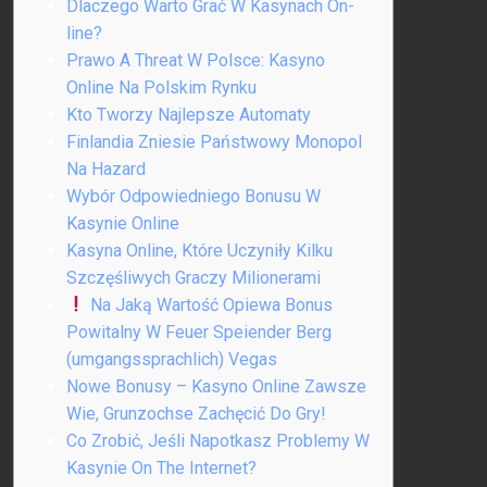
Dlaczego Warto Grać W Kasynach On-
line?
Prawo A Threat W Polsce: Kasyno
Online Na Polskim Rynku
Kto Tworzy Najlepsze Automaty
Finlandia Zniesie Państwowy Monopol
Na Hazard
Wybór Odpowiedniego Bonusu W
Kasynie Online
Kasyna Online, Które Uczyniły Kilku
Szczęśliwych Graczy Milionerami
Na Jaką Wartość Opiewa Bonus
Powitalny W Feuer Speiender Berg
(umgangssprachlich) Vegas
Nowe Bonusy – Kasyno Online Zawsze
Wie, Grunzochse Zachęcić Do Gry!
Co Zrobić, Jeśli Napotkasz Problemy W
Kasynie On The Internet?