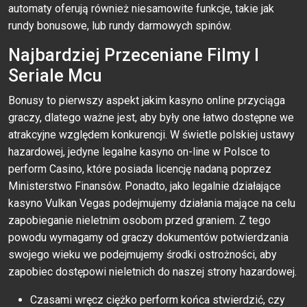
automaty oferują również niesamowite funkcje, takie jak
rundy bonusowe, lub rundy darmowych spinów.
Najbardziej Przeceniane Filmy I
Seriale Mcu
Bonusy to pierwszy aspekt jakim kasyno online przyciąga
graczy, dlatego ważne jest, aby były one łatwo dostępne we
atrakcyjne względem konkurencji. W świetle polskiej ustawy
hazardowej, jedyne legalne kasyno on-line w Polsce to
perform Casino, które posiada licencję nadaną poprzez
Ministerstwo Finansów. Ponadto, jako legalnie działające
kasyno Vulkan Vegas podejmujemy działania mające na celu
zapobieganie nieletnim osobom przed graniem. Z tego
powodu wymagamy od graczy dokumentów potwierdzania
swojego wieku we podejmujemy środki ostrożności, aby
zapobiec dostępowi nieletnich do naszej strony hazardowej.
Czasami wręcz ciężko perform końca stwierdzić, czy