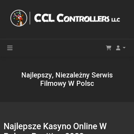
Najlepszy, Niezależny Serwis
Filmowy W Polsc
Najlepsze Kasyno Online W