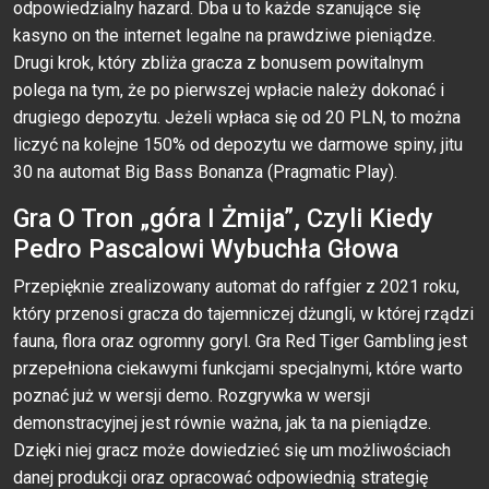
odpowiedzialny hazard. Dba u to każde szanujące się
kasyno on the internet legalne na prawdziwe pieniądze.
Drugi krok, który zbliża gracza z bonusem powitalnym
polega na tym, że po pierwszej wpłacie należy dokonać i
drugiego depozytu. Jeżeli wpłaca się od 20 PLN, to można
liczyć na kolejne 150% od depozytu we darmowe spiny, jitu
30 na automat Big Bass Bonanza (Pragmatic Play).
Gra O Tron „góra I Żmija”, Czyli Kiedy
Pedro Pascalowi Wybuchła Głowa
Przepięknie zrealizowany automat do raffgier z 2021 roku,
który przenosi gracza do tajemniczej dżungli, w której rządzi
fauna, flora oraz ogromny goryl. Gra Red Tiger Gambling jest
przepełniona ciekawymi funkcjami specjalnymi, które warto
poznać już w wersji demo. Rozgrywka w wersji
demonstracyjnej jest równie ważna, jak ta na pieniądze.
Dzięki niej gracz może dowiedzieć się um możliwościach
danej produkcji oraz opracować odpowiednią strategię