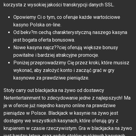
korzysta z wysokiej jakości transkrypcji danych SSL.
Opowiemy Ci o tym, co oferuje każde wartościowe
kasyno Polska on-line.
Od bekv?m cechą charakterystyczną naszego kasyna
jest bogata oferta bonusowa.
Nowe kasyna najcz??ciej oferują większe bonusy
powitalne i bardziej atrakcyjne promocje.
Poniżej przeprowadzimy Cię przez kroki, które musisz
wykonać, aby założyć konto i zacząć grać w gry
kasynowe za prawdziwe pieniądze.
Stoły carry out blackjacka na żywo od dostawcy
Netentertainment to zdecydowanie jedne z najlepszych! Ma
je w ofercie już niejedno kasyno online na prawdziwe
pieniądze w Polsce. Blackjack w kasynie na żywo jest
dostępny we wszystkich kasynach, które oferują gry z
krupierem w czasie rzeczywistym. Gra w blackjacka na żywo
jest bardzo łatwa, oraz wybór stołów w różnych kasynach