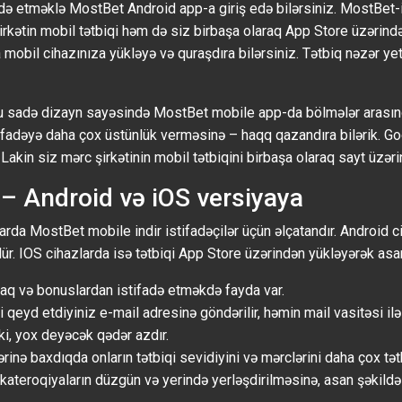
fadə etməklə MostBet Android app-a giriş edə bilərsiniz. MostBet
Şirkətin mobil tətbiqi həm də siz birbaşa olaraq App Store üzərin
 mobil cihazınıza yükləyə və quraşdıra bilərsiniz. Tətbiq nəzər yet
bu sadə dizayn sayəsində MostBet mobile app-da bölmələr arasında 
stifadəyə daha çox üstünlük verməsinə – haqq qazandıra bilərik. Go
kin siz mərc şirkətinin mobil tətbiqini birbaşa olaraq sayt üzər
– Android və iOS versiyaya
da MostBet mobile indir istifadəçilər üçün əlçatandır. Android cih
IOS cihazlarda isə tətbiqi App Store üzərindən yükləyərək asanlı
aq və bonuslardan istifadə etməkdə fayda var.
 qeyd etdiyiniz e-mail adresinə göndərilir, həmin mail vasitəsi il
i, yox deyəcək qədər azdır.
inə baxdıqda onların tətbiqi sevidiyini və mərclərini daha çox tətbi
, kateroqiyaların düzgün və yerində yerləşdirilməsinə, asan şəkild