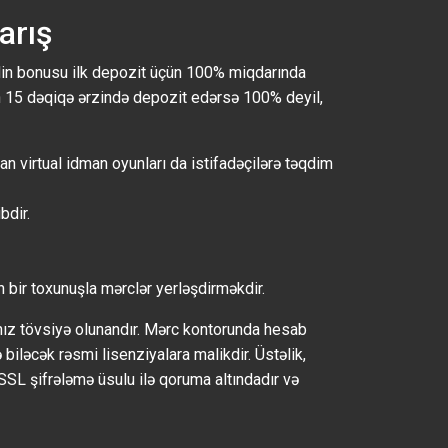
arış
din bonusu ilk depozit üçün 100% miqdarında
n 15 dəqiqə ərzində depozit edərsə 100% deyil,
n virtual idman oyunları da istifadəçilərə təqdim
bdir.
 bir toxunuşla mərclər yerləşdirməkdir.
nız tövsiyə olunandır. Mərc kontorunda hesab
iləcək rəsmi lisenziyalara malikdir. Üstəlik,
SSL şifrələmə üsulu ilə qoruma altındadır və