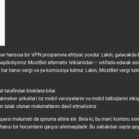
 hansısa bir VPN proqramına ehtiyac yoxdur. Lakin, gələcəkdə bu 
rləşdirdiyimiz MostBet alternativ linklərindən – istifadə edərək as
hər hansı vergi və ya komissiya tutmur. Lakin, MostBet vergi tut
t tərəfindən bloklana bilər.
 bukmeker şirkətləri öz mobil versiyalarını və mobil tətbiqlərini in
 tələb olunan məlumatlarını daxil etməlisiniz.
şəxsi məlumatı da qoruma altına alır. Belə ki, bu mərc kontoru son
ər hansı bir hücumların qarşısı alınmaqdadır. Bu səbəbdən sayta qe