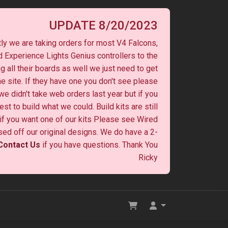
UPDATE 8/20/2023
ly we are taking orders for most V4 Falcons,
 Experience Lights Genius controllers to the
ng all their boards as well we just need to get
he site. If they have one you don't see please
 we didn't take web orders last year but if you
st to build what we could. Build kits are still
y if you want one of our kits Please see Wired
ased off our original designs. We do have a 2-
Contact Us
if you have questions. Thank You
Ricky