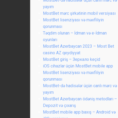
MostBet-də hadisələr üçün canlı mərc və
yayım
MostBet mərc şirkətinin mobil versiyası
MostBet lisenziyası və məxfiliyin
qorunması
Təqdim olunan – İdman və e-İdman
oyunları
MostBet Azerbaycan 2023 – Most Bet
casino AZ qeydiyyat
MostBet giriş – Зеркало keçid
iOS cihazlar üçün MostBet mobile app
MostBet lisenziyası və məxfiliyin
qorunması
MostBet-də hadisələr üçün canlı mərc və
yayım
MostBet Azerbaycan ödəniş metodları –
Depozit və çıxarış
MostBet mobile app baxış – Android və