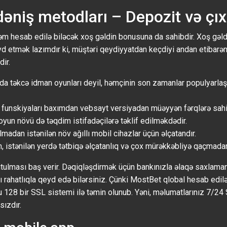
niş metodları – Depozit və çıx
m hesab edilə biləcək xoş gəldin bonusuna da sahibdir. Xoş gəl
d etmək lazımdır ki, müştəri qeydiyyatdan keçdiyi andan etibarə
ir.
ada təkcə idman oyunları deyil, həmçinin son zamanlar populyarlaşa
unskiyaları baxımdan vebsayt versiyadan müəyyən fərqlərə sahi
l oyun növü də təqdim istifadəçilərə təklif edilməkdədir.
madan istənilən növ ağıllı mobil cihazlar üçün əlçatandır.
, istənilən yerdə tətbiqə əlçatanlıq və çox mürəkkəbliyə qaçmadan
tutulması baş verir. Dəqiqləşdirmək üçün bankınızla əlaqə saxlama
rahatlıqla qeyd edə bilərsiniz. Çünki MostBet qlobal hesab edilə b
 128 bir SSL sistemi ilə təmin olunub. Yəni, məlumatlarınız 7/24 
sızdır.