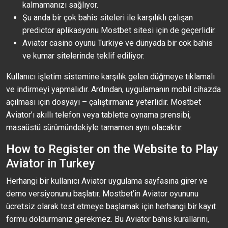
kalmamanızı sağlıyor.
Şu anda bir çok bahis siteleri ile karşılıklı çalışan
predictor aplikasyonu Mostbet sitesi için de geçerlidir.
Aviator casino oyunu Turkiye ve dünyada bir cok bahis
ve kumar sitelerinde teklif ediliyor.
Kullanıcı işletim sistemine karşılık gelen düğmeye tıklamalı
ve indirmeyi yapmalıdır. Ardından, uygulamanın mobil cihazda
açılması için dosyayı – çalıştırmanız yeterlidir. Mostbet
Aviator’ı akıllı telefon veya tablette oynama prensibi,
masaüstü sürümündekiyle tamamen aynı olacaktır.
How to Register on the Website to Play
Aviator in Turkey
Herhangi bir kullanıcı Aviator uygulama sayfasına girer ve
demo versiyonunu başlatır. Mostbet’in Aviator oyununu
ücretsiz olarak test etmeye başlamak için herhangi bir kayıt
formu doldurmanız gerekmez. Bu Aviator bahis kurallarını,