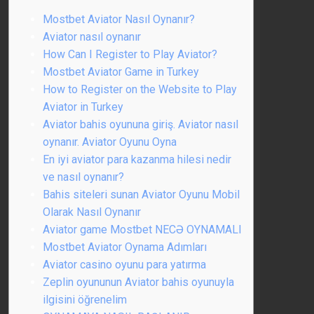
Mostbet Aviator Nasıl Oynanır?
Aviator nasıl oynanır
How Can I Register to Play Aviator?
Mostbet Aviator Game in Turkey
How to Register on the Website to Play
Aviator in Turkey
Aviator bahis oyununa giriş. Aviator nasıl
oynanır. Aviator Oyunu Oyna
En iyi aviator para kazanma hilesi nedir
ve nasıl oynanır?
Bahis siteleri sunan Aviator Oyunu Mobil
Olarak Nasıl Oynanır
Aviator game Mostbet NECƏ OYNAMALI
Mostbet Aviator Oynama Adımları
Aviator casino oyunu para yatırma
Zeplin oyununun Aviator bahis oyunuyla
ilgisini öğrenelim