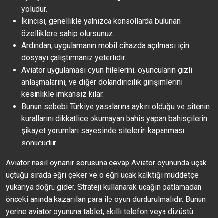
yoludur.
İkincisi, genellikle yalnızca konsollarda bulunan
özelliklere sahip olursunuz.
Ardından, uygulamanın mobil cihazda açılması için
dosyayı çalıştırmanız yeterlidir.
Aviator uygulaması oyun hilelerini, oyuncuların gizli
anlaşmalarını, ve diğer dolandırıcılık girişimlerini
kesinlikle imkansız kılar.
Bunun sebebi Türkiye yasalarına aykırı olduğu ve sitenin
kurallarını dikkatlice okumayan bahis yapan bahisçilerin
şikayet yorumları sayesinde sitelerin kapanması
sonucudur.
Aviator nasıl oynanır sorusuna cevap Aviator oyununda uçak
uçtuğu sırada eğri çeker ve o eğri uçak kalktığı müddetçe
yukarıya doğru gider. Strateji kullanarak uçağın patlamadan
önceki anında kazanılan para ile oyun durdurulmalıdır. Bunun
yerine aviator oyununa tablet, akıllı telefon veya dizüstü