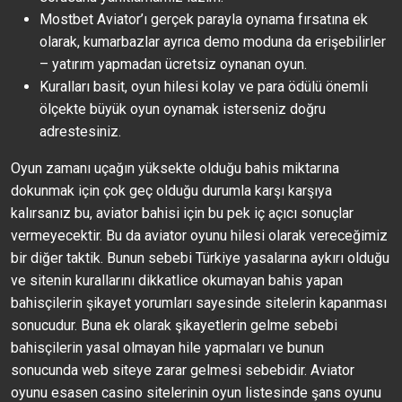
Mostbet Aviator’ı gerçek parayla oynama fırsatına ek
olarak, kumarbazlar ayrıca demo moduna da erişebilirler
– yatırım yapmadan ücretsiz oynanan oyun.
Kuralları basit, oyun hilesi kolay ve para ödülü önemli
ölçekte büyük oyun oynamak isterseniz doğru
adrestesiniz.
Oyun zamanı uçağın yüksekte olduğu bahis miktarına
dokunmak için çok geç olduğu durumla karşı karşıya
kalırsanız bu, aviator bahisi için bu pek iç açıcı sonuçlar
vermeyecektir. Bu da aviator oyunu hilesi olarak vereceğimiz
bir diğer taktik. Bunun sebebi Türkiye yasalarına aykırı olduğu
ve sitenin kurallarını dikkatlice okumayan bahis yapan
bahisçilerin şikayet yorumları sayesinde sitelerin kapanması
sonucudur. Buna ek olarak şikayetlerin gelme sebebi
bahisçilerin yasal olmayan hile yapmaları ve bunun
sonucunda web siteye zarar gelmesi sebebidir. Aviator
oyunu esasen casino sitelerinin oyun listesinde şans oyunu