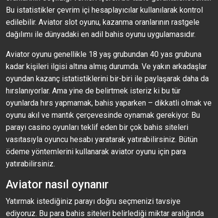
Bu istatistikler çevrim içi hesaplayıcılar kullanılarak kontrol
edilebilir. Aviator slot oyunu, kazanma oranlarının rastgele
dağılımı ile dünyadaki en adil bahis oyunu uygulamasıdır.
Aviator oyunu genellikle 18 yaş grubundan 40 yas grubuna
kadar kişileri ilgisi altına almış durumda. Ve yakın arkadaşlar
oyundan kazanç istatistiklerini bir-biri ile paylaşarak daha da
hırslanıyorlar. Ama yine de belirtmek isteriz ki bu tür
oyunlarda hırs yapmamak, bahis yaparken – dikkatli olmak ve
oyunu akıl ve mantık çerçevesinde oynamak gerekiyor. Bu
parayı casino oyunları teklif eden bir çok bahis siteleri
vasıtasıyla oyuncu hesabı yaratarak yatırabilirsiniz. Bütün
ödeme yöntemlerini kullanarak aviator oyunu için para
yatırabilirsiniz.
Aviator nasıl oynanır
Yatırmak istediğiniz parayı doğru seçmenizi tavsiye
ediyoruz. Bu para bahis siteleri belirlediği miktar aralığında