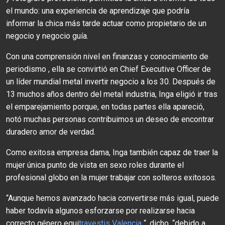
el mundo: una experiencia de aprendizaje que podría
informar la chica más tarde actuar como propietario de un
negocio y negocio guía.
Con una comprensión nivel en finanzas y conocimiento de
periodismo , ella se convirtió en Chief Executive Officer de
un líder mundial metal invertir negocio a los 30. Después de
13 muchos años dentro del metal industria, Inga eligió ir tras
el emparejamiento porque, en todas partes ella apareció,
notó muchas personas contribuimos un deseo de encontrar
duradero amor de verdad.
Como exitosa empresa dama, Inga también capaz de traer la
mujer única punto de vista en sexo roles durante el
profesional globo en la mujer trabajar con solteros exitosos.
“Aunque hemos avanzado hacia convertirse más igual, puede
haber todavía algunos esforzarse por realizarse hacia
correcto género equi
travestis Valencia
“, dicho. “debido a