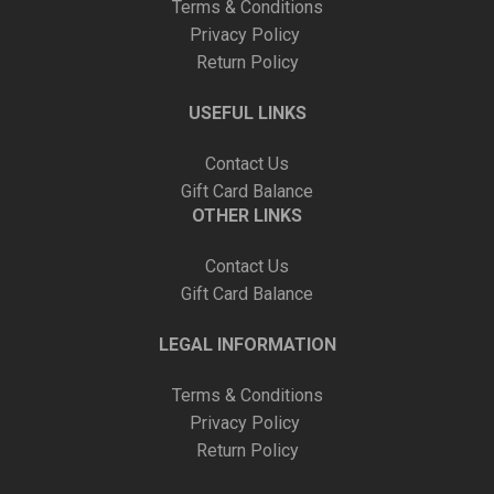
Terms & Conditions
Privacy Policy
Return Policy
USEFUL LINKS
Contact Us
Gift Card Balance
OTHER LINKS
Contact Us
Gift Card Balance
LEGAL INFORMATION
Terms & Conditions
Privacy Policy
Return Policy