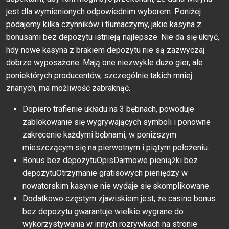
jest dla wymienionych odpowiednim wyborem. Poniżej
podajemy kilka czynników i tłumaczymy, jakie kasyna z
bonusami bez depozytu istnieją najlepsze. Nie da się ukryć,
hdy nowe kasyna z brakiem depozytu nie są zazwyczaj
dobrze wyposażone. Mają one niezwykle dużo gier, ale
poniektórych producentów, szczególnie takich mniej
znanych, ma możliwość zabraknąć.
Dopiero trafienie układu na 3 bębnach, powoduje
zablokowanie się wygrywających symboli i ponowne
zakręcenie każdymi bębnami, w poniższym
mieszczącym się na pierwotnym i piątym położeniu.
Bonus bez depozytuOpisDarmowe pieniążki bez
depozytuOtrzymanie gratisowych pieniędzy w
nowatorskim kasynie nie wydaje się skomplikowane.
Dodatkowo częstym zjawiskiem jest, że casino bonus
bez depozytu gwarantuje wielkie wygrane do
wykorzystywania w innych rozrywkach na stronie