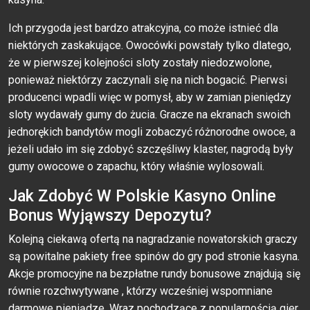
Ich przygoda jest bardzo atrakcyjna, co może istnieć dla
niektórych zaskakujące. Owocówki powstały tylko dlatego,
że w pierwszej kolejności sloty zostały niedozwolone,
ponieważ niektórzy zaczynali się na nich bogacić. Pierwsi
producenci wpadli więc w pomysł, aby w zamian pieniędzy
sloty wydawały gumy do żucia. Gracze na ekranach swoich
jednorękich bandytów mogli zobaczyć różnorodne owoce, a
jeżeli udało im się zdobyć szczęśliwy klaster, nagrodą były
gumy owocowe o zapachu, który właśnie wylosowali.
Jak Zdobyć W Polskie Kasyno Online
Bonus Wyjąwszy Depozytu?
Kolejną ciekawą ofertą na nagradzanie nowatorskich graczy
są powitalne pakiety free spinów do gry pod stronie kasyna.
Akcje promocyjne na bezpłatne rundy bonusowe znajdują się
równie rozchwytywane , którzy wcześniej wspomniane
darmowe pieniądze. Wraz pochodzące z popularnością gier