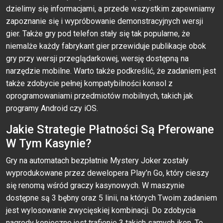
dzielimy się informacjami, a przede wszystkim zapewniamy
zapoznanie się i wypróbowanie demonstracyjnych wersji
gier. Także gry pod telefon stały się tak popularne, że
niemalże każdy fabrykant gier przewiduje publikacje obok
gry przy wersji przeglądarkowej, wersję dostępną na
narzędzie mobilne. Warto także podkreślić, że zadaniem jest
także zdobycie pełnej kompatybilności konsol z
oprogramowaniami przedmiotów mobilnych, takich jak
programy Android czy iOS.
Jakie Strategie Płatności Są Pferowane
W Tym Kasynie?
Gry na automatach bezpłatnie Mystery Joker zostały
wyprodukowane przez dewelopera Play’n Go, który cieszy
się renomą wśród graczy kasynowych. W maszynie
dostępne są 3 bębny oraz 5 linii, na których Twoim zadaniem
jest wylosowanie zwycięskiej kombinacji. Do zdobycia
nagrody konieczne jest trafienie 3 takich samych ikon. To