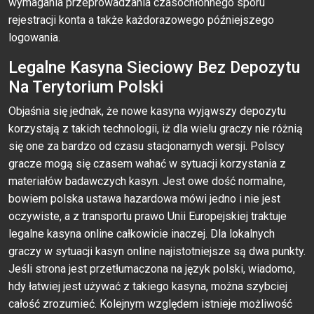
wymagania przeprowadzania czasochłonnego sporu
rejestracji konta a także każdorazowego późniejszego
logowania.
Legalne Kasyna Sieciowy Bez Depozytu
Na Terytorium Polski
Objaśnia się jednak, że nowe kasyna wyjąwszy depozytu
korzystają z takich technologii, iż dla wielu graczy nie różnią
się one za bardzo od czasu stacjonarnych wersji. Polscy
gracze mogą się czasem wahać w sytuacji korzystania z
materiałów badawczych kasyn. Jest owe dość normalne,
bowiem polska ustawa hazardowa mówi jedno i nie jest
oczywiste, a z transportu prawo Unii Europejskiej traktuje
legalne kasyna online całkowicie inaczej. Dla lokalnych
graczy w sytuacji kasyn online najistotniejsze są dwa punkty.
Jeśli strona jest przetłumaczona na język polski, wiadomo,
hdy łatwiej jest używać z takiego kasyna, można szybciej
całość zrozumieć. Kolejnym względem istnieje możliwość