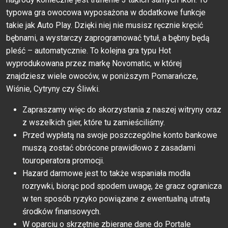
typowa gra owocowa wyposażona w dodatkowe funkcje
takie jak Auto Play. Dzięki niej nie musisz ręcznie kręcić
bębnami, a wystarczy zaprogramować tytuł, a bębny będą
pleść – automatycznie. To kolejna gra typu Hot
wyprodukowana przez markę Novomatic, w której
znajdziesz wiele owoców, w poniższym Pomarańcze,
Wiśnie, Cytryny czy Śliwki.
Zapraszamy więc do skorzystania z naszej witryny oraz
z wszelkich gier, które tu zamieściliśmy.
Przed wypłatą na swoje poszczególne konto bankowe
muszą zostać obrócone prawidłowo z zasadami
touroperatora promocji.
Hazard darmowe jest to także wspaniała modła
rozrywki, biorąc pod spodem uwagę, że gracz ogranicza
w ten sposób ryzyko powiązane z ewentualną utratą
środków finansowych.
W oparciu o skrzętnie zbierane dane do Portale