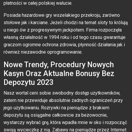
płatności w całej polskiej walucie.
Posiada hazardowe gry wszelakiego przekroju, zarówno
stołowe jak i karciane. Jeżeli chodzi na temat sloty to królują
u niego ów z progresywnym jackpotem. Firma rozpoczęła
własną działalność w 1994 roku i od tego czasu gwarantuje
graczom ogromne ochrona zdrowia, płynność działania jak i
również niezawodne oprogramowanie.
Nowe Trendy, Procedury Nowych
Kasyn Oraz Aktualne Bonusy Bez
Depozytu 2023
Nasz wortal ceni sobie swobodny dostęp użytkowników,
zatem nie przewiduje absolutnie żadnych ograniczeń przy
jego użytkowaniu. Rozrywki na pieniądze z brakiem
depozytu są osiągalne całkowicie za bezowocnie,
wystarczy wybrać grę, która wpadła mnie w oko i rozpocząć
swoją wycieczkę z nią. Zabawy na pieniądze przez Internet