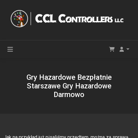
Gry Hazardowe Bezpłatnie
Starszawe Gry Hazardowe
Darmowo
Jak na przykład już pisaliśmy przedtem, można za sprawą