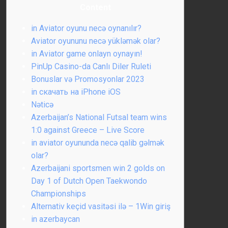
Content
in Aviator oyunu necə oynanılır?
Aviator oyununu necə yükləmək olar?
in Aviator game onlayn oynayın!
PinUp Casino-da Canlı Diler Ruleti
Bonuslar və Promosyonlar 2023
in скачать на iPhone iOS
Nəticə
Azerbaijan’s National Futsal team wins
1:0 against Greece – Live Score
in aviator oyununda necə qalib gəlmək
olar?
Azerbaijani sportsmen win 2 golds on
Day 1 of Dutch Open Taekwondo
Championships
Alternativ keçid vasitəsi ilə – 1Win giriş
in azerbaycan