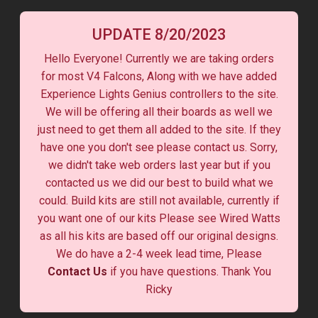
UPDATE 8/20/2023
Hello Everyone! Currently we are taking orders
for most V4 Falcons, Along with we have added
Experience Lights Genius controllers to the site.
We will be offering all their boards as well we
just need to get them all added to the site. If they
have one you don't see please contact us. Sorry,
we didn't take web orders last year but if you
contacted us we did our best to build what we
could. Build kits are still not available, currently if
you want one of our kits Please see Wired Watts
as all his kits are based off our original designs.
We do have a 2-4 week lead time, Please
Contact Us
if you have questions. Thank You
Ricky