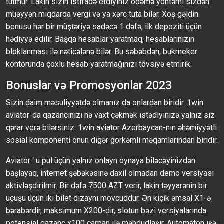
tutmur. Lakin sizin istifadə etdiyiniz ödəmə yöntəmi sizdən
müəyyən miqdarda vergi və ya xərc tuta bilər. Xoş gəldin
bonusu hər bir müştəriyə sadəcə 1 dəfə, ilk depoziti üçün
hədiyyə edilir. Başqa hesablar yaratmaq, hesablarınızın
bloklanması ilə nəticələnə bilər. Bu səbəbdən, bukmeker
kontorunda çoxlu hesab yaratmağınızı tövsiyə etmirik.
Bonuslar və Promosyonlar 2023
Sizin daim məsuliyyətdə olmanız da onlardan biridir. 1win
aviator-da qazancınızı nə vaxt çəkmək istədiyinizə yalnız siz
qərar verə bilərsiniz. 1win aviator Azerbaycan-nın əhəmiyyətli
sosial komponenti onun digər görkəmli məqamlarından biridir.
Avıator ‘ u pul üçün yalnız onlayn oynaya biləcəyinizdən
başlayaq, internet şəbəkəsinə daxil olmadan demo versiyası
aktivləşdirilmir. Bir dəfə 7500 AZT verir, lakin təyyarənin bir
uçuşu üçün iki bilet dizaynı mövcuddur. Ən kiçik əmsal X1-ə
bərabərdir, maksimum X200-dir, slotun bəzi versiyalarında
potensial qazanc x100 çarpan ilə məhdudlaşır. Automaton işə