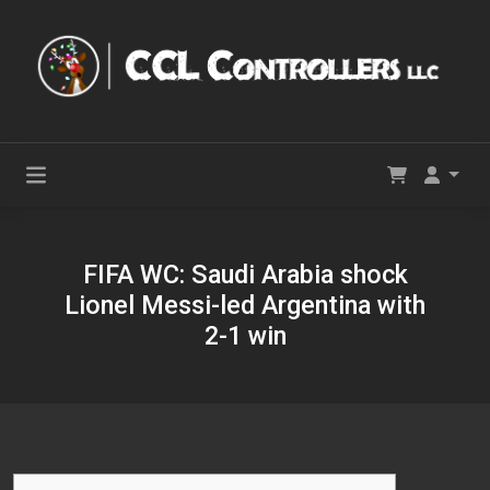
FIFA WC: Saudi Arabia shock
Lionel Messi-led Argentina with
2-1 win