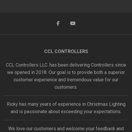
CCL CONTROLLERS
CCL Controllers LLC. has been delivering Controllers since
we opened in 2018. Our goal is to provide both a superior
customer experience and tremendous value for our
customers.
Ricky has many years of experience in Christmas Lighting
and is passionate about exceeding your expectations.
We love our customers and welcome your feedback and