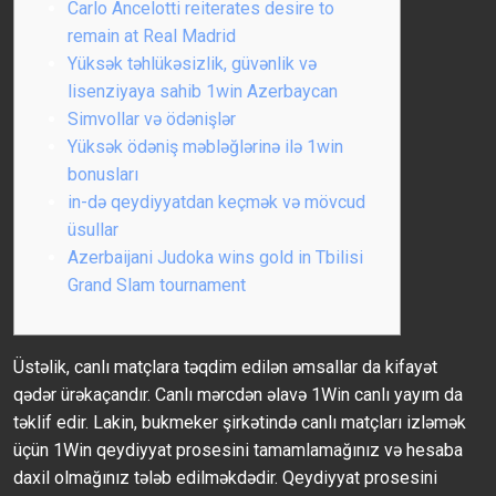
Carlo Ancelotti reiterates desire to
remain at Real Madrid
Yüksək təhlükəsizlik, güvənlik və
lisenziyaya sahib 1win Azerbaycan
Simvollar və ödənişlər
Yüksək ödəniş məbləğlərinə ilə 1win
bonusları
in-də qeydiyyatdan keçmək və mövcud
üsullar
Azerbaijani Judoka wins gold in Tbilisi
Grand Slam tournament
Üstəlik, canlı matçlara təqdim edilən əmsallar da kifayət
qədər ürəkaçandır. Canlı mərcdən əlavə 1Win canlı yayım da
təklif edir. Lakin, bukmeker şirkətində canlı matçları izləmək
üçün 1Win qeydiyyat prosesini tamamlamağınız və hesaba
daxil olmağınız tələb edilməkdədir. Qeydiyyat prosesini