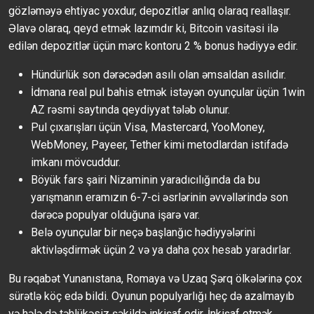
gözləməyə ehtiyac yoxdur, depozitlər anlıq olaraq reallaşır.
Əlavə olaraq, qeyd etmək lazımdır ki, Bitcoin vasitəsi ilə
edilən depozitlər üçün mərc kontoru 2 % bonus hədiyyə edir.
Hündürlük son dərəcədən asılı olan əmsaldan asılıdır.
İdmana real pul bahis etmək istəyən oyunçular üçün 1win
AZ rəsmi saytında qeydiyyat tələb olunur.
Pul çıxarışları üçün Visa, Mastercard, YooMoney,
WebMoney, Payeer, Tether kimi metodlardan istifadə
imkanı mövcuddur.
Böyük fars şairi Nizaminin yaradıcılığında da bu
yarışmanın eramızın 6-7-ci əsrlərinin əvvəllərində son
dərəcə populyar olduğuna işarə var.
Belə oyunçular bir neçə başlanğıc hədiyyələrini
aktivləşdirmək üçün 2 və ya daha çox hesab yaradırlar.
Bu rəqabət Yunanıstana, Romaya və Uzaq Şərq ölkələrinə çox
sürətlə köç edə bildi. Oyunun populyarlığı heç də azalmayıb
və hələ də təhlükəsiz şəkildə inkişaf edir. İnkişaf etmək