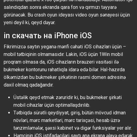
salındıqdan sonra ekranda qara fon və qırmızı təyyarə
görünəcək. Bu crash oyun ideyası video oyun sənayesi üçün
yeni deyil ki, qeyd dəyər.
in скачать на iPhone iOS
Fikrimizcə saytın yeganə mənfi cəhəti iOS cihazları üçün –
mobil tətbiqinin olmamasıdır. Lakin, iOS üçün 1Win mobil
proqram olmasa da, iOS cihazların brauzeri vasitəsi ilə
bukmeker kontorunu rahatlıqla idarə edə bilər. Hal-hazırda
ölkəmizdən bu bukmeker şirkətinin rəsmi domen adresinə
daxil olmaq qadağandır.
Üstəlik qeyd etmək zəruridir ki, bu bukmeker şirkəti
mobil cihazlar üçün optimallaşdırılıb.
Tətbiqdə sürətli qeydiyyat, giriş, bütün mövcud idman
növləri, mərc marketləri, mərc tarixçəsi, hesab üzrə
tənzimləmələr, şəxsi kabinet və digər funksiyalar yer alır.
Həmçinin iOS istifadəçiləri saytı ana ekrana əlavə edərək