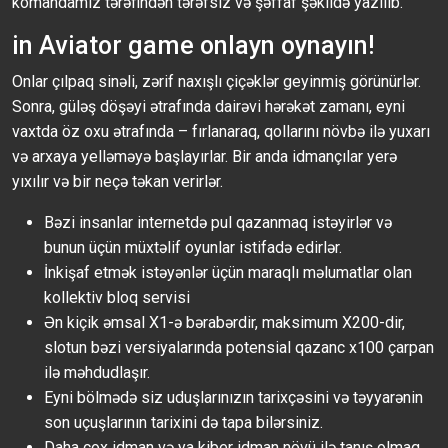
komandamız tərəfindən tərəfsiz və şəffaf şəkildə yazılıb.
in Aviator game onlayn oynayın!
Onlar çılpaq sinəli, zərif naxışlı çiçəklər geyinmiş görünürlər.
Sonra, güləş döşəyi ətrafında dairəvi hərəkət zamanı, eyni
vaxtda öz oxu ətrafında – fırlanaraq, qollarını növbə ilə yuxarı
və arxaya yelləməyə başlayırlar. Bir anda idmançılar yerə
yıxılır və bir neçə təkan verirlər.
Bəzi insanlar internetdə pul qazanmaq istəyirlər və
bunun üçün müxtəlif oyunlar istifadə edirlər.
İnkişaf etmək istəyənlər üçün maraqlı məlumatlar olan
kollektiv bloq servisi
Ən kiçik əmsal X1-ə bərabərdir, maksimum X200-dir,
slotun bəzi versiyalarında potensial qazanc x100 çarpan
ilə məhdudlaşır.
Eyni bölmədə siz uduşlarınızın tarixçəsini və təyyarənin
son uçuşlarının tarixini də tapa bilərsiniz.
Daha çox idman və ya kiber idman növü ilə tanış olmaq