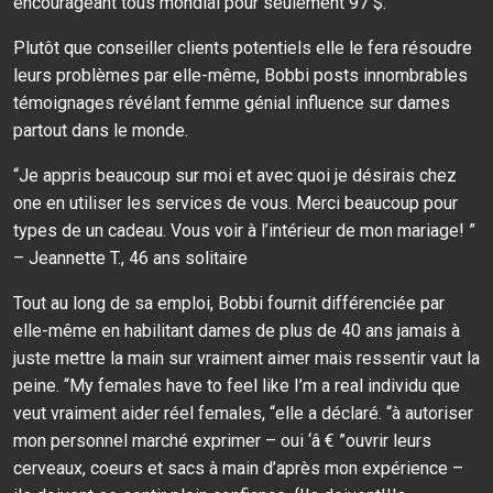
encourageant tous mondial pour seulement 97 $. “
Plutôt que conseiller clients potentiels elle le fera résoudre
leurs problèmes par elle-même, Bobbi posts innombrables
témoignages révélant femme génial influence sur dames
partout dans le monde.
“Je appris beaucoup sur moi et avec quoi je désirais chez
one en utiliser les services de vous. Merci beaucoup pour
types de un cadeau. Vous voir à l’intérieur de mon mariage! ”
– Jeannette T., 46 ans solitaire
Tout au long de sa emploi, Bobbi fournit différenciée par
elle-même en habilitant dames de plus de 40 ans jamais à
juste mettre la main sur vraiment aimer mais ressentir vaut la
peine. “My females have to feel like I’m a real individu que
veut vraiment aider réel females, “elle a déclaré. “à autoriser
mon personnel marché exprimer – oui ‘â € ”ouvrir leurs
cerveaux, coeurs et sacs à main d’après mon expérience –