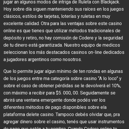
jugar an algunos modos de intriga de Ruleta con Blackjack.
Hoy sobre día siguen manteniendo sus raíces en los juegos
clásicos, estilos de tarjetas, loterías y ruletas en muy
excelente calidad. Otra para las ventajas sobre este casino
online es que tienes que utilizar métodos tradicionales de
depósito y retiro, no hay comisión de Codere y la seguridad
de tu dinero está garantizada. Nuestro equipo de medicos
seleccionan los más destacados casinos on-line dedicados
a jugadores argentinos como nosotros.
Que lo permite jugar algun mínimo de ten rondas en algunas
de los juegos entre ma categoría sobre casino “A lo loco” y
sobre el caso de obtener pérdidas se le devolverá el 10%,
con máximo a recibir para $5. 000, 00. Seguidamente se
abrirá una ventana emergente donde podés ver los
diferentes métodos de pago disponibles sobre ela
plataforma delete casino. Tampoco debés olvidar que, pra
agregar dinero sobre el casino, tenés que usar instrumentos
de pago que estén a tu nombre. Cuando Codere online te