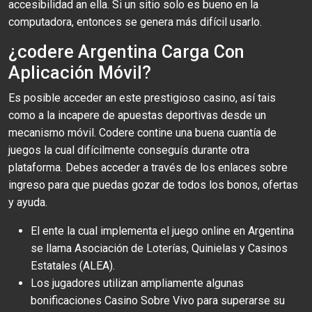
accesibilidad an ella. Si un sitio solo es bueno en la
computadora, entonces se genera más difícil usarlo.
¿codere Argentina Carga Con
Aplicación Móvil?
Es posible acceder an este prestigioso casino, así tais
como a la incapere de apuestas deportivas desde un
mecanismo móvil. Codere contine una buena cuantía de
juegos la cual difícilmente conseguís durante otra
plataforma. Debes acceder a través de los enlaces sobre
ingreso para que puedas gozar de todos los bonos, ofertas
y ayuda.
El ente la cual implementa el juego online en Argentina
se llama Asociación de Loterías, Quinielas y Casinos
Estatales (ALEA).
Los jugadores utilizan ampliamente algunas
bonificaciones Casino Sobre Vivo para superarse su