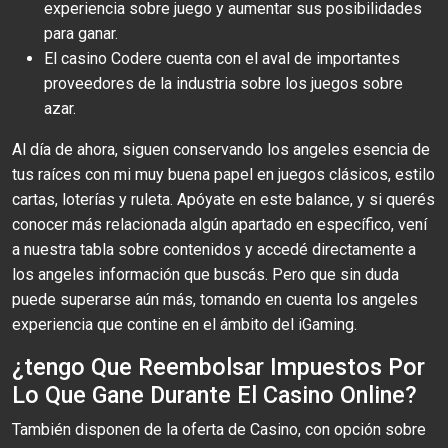
experiencia sobre juego y aumentar sus posibilidades
para ganar.
El casino Codere cuenta con el aval de importantes
proveedores de la industria sobre los juegos sobre
azar.
Al día de ahora, siguen conservando los angeles esencia de
tus raíces con mi muy buena papel en juegos clásicos, estilo
cartas, loterías y ruleta. Apóyate en este balance, y si querés
conocer más relacionada algún apartado en específico, vení
a nuestra tabla sobre contenidos y accedé directamente a
los angeles información que buscás. Pero que sin duda
puede superarse aún más, tomando en cuenta los angeles
experiencia que contine en el ámbito del iGaming.
¿tengo Que Reembolsar Impuestos Por
Lo Que Gane Durante El Casino Online?
También disponen de la oferta de Casino, con opción sobre