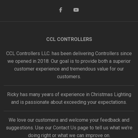
CCL CONTROLLERS
CCL Controllers LLC. has been delivering Controllers since
we opened in 2018. Our goal is to provide both a superior
customer experience and tremendous value for our
customers.
Ricky has many years of experience in Christmas Lighting
and is passionate about exceeding your expectations.
We love our customers and welcome your feedback and
suggestions. Use our
Contact Us
page to tell us what we’re
doing right or what we can improve on.