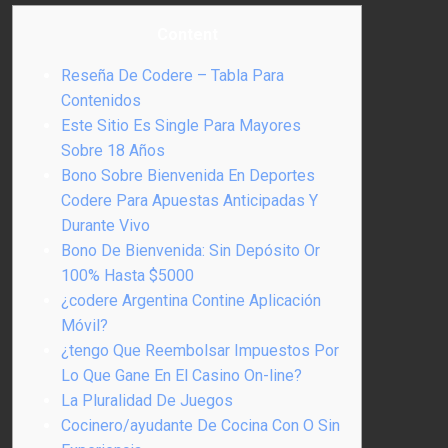
Content
Reseña De Codere – Tabla Para
Contenidos
Este Sitio Es Single Para Mayores
Sobre 18 Años
Bono Sobre Bienvenida En Deportes
Codere Para Apuestas Anticipadas Y
Durante Vivo
Bono De Bienvenida: Sin Depósito Or
100% Hasta $5000
¿codere Argentina Contine Aplicación
Móvil?
¿tengo Que Reembolsar Impuestos Por
Lo Que Gane En El Casino On-line?
La Pluralidad De Juegos
Cocinero/ayudante De Cocina Con O Sin