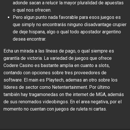
adonde sacan a relucir la mayor pluralidad de apuestas
o qual nos ofrecen.
Pero algun punto nada favorable para esos juegos es
que simply no encontrarás ninguno disadvantage crupier
de deje hispana, algo o qual todo apostador argentino
desea encontrar.
Echa un mirada a las líneas de pago, o qual siempre es
garantía de victoria. La variedad de juegos que ofrece
Codere Casino es bastante amplia en cuanto a slots,
contando con opciones sobre tres proveedores de
software. El main es Playtech, ademas an otro sobre los
líderes de sector como Netentertainment. Por último
también hay tragamonedas on the internet de MGA, además
de sus renomados videobingos. En el area negativa, por el
momento no cuentan con juegos de ruleta ni cartas.