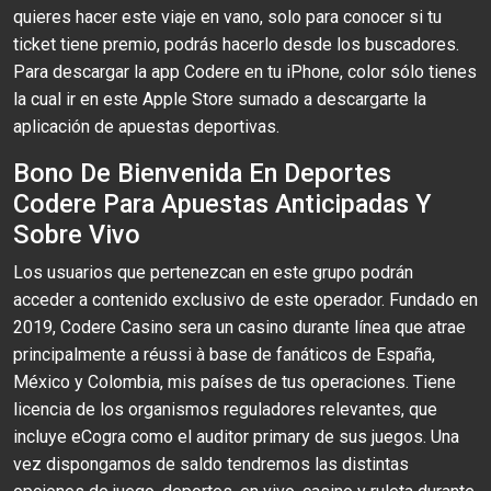
quieres hacer este viaje en vano, solo para conocer si tu
ticket tiene premio, podrás hacerlo desde los buscadores.
Para descargar la app Codere en tu iPhone, color sólo tienes
la cual ir en este Apple Store sumado a descargarte la
aplicación de apuestas deportivas.
Bono De Bienvenida En Deportes
Codere Para Apuestas Anticipadas Y
Sobre Vivo
Los usuarios que pertenezcan en este grupo podrán
acceder a contenido exclusivo de este operador. Fundado en
2019, Codere Casino sera un casino durante línea que atrae
principalmente a réussi à base de fanáticos de España,
México y Colombia, mis países de tus operaciones. Tiene
licencia de los organismos reguladores relevantes, que
incluye eCogra como el auditor primary de sus juegos. Una
vez dispongamos de saldo tendremos las distintas