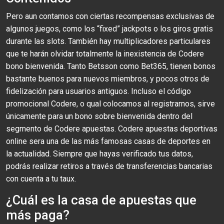
Pero aun contamos con ciertas recompensas exclusivas de
algunos juegos, como los “fixed” jackpots o los giros gratis
durante las slots. También hay multiplicadores particulares
que te harán olvidar totalmente la inexistencia de Codere
bono bienvenida. Tanto Betsson como Bet365, tienen bonos
bastante buenos para nuevos miembros, y pocos otros de
fidelización para usuarios antiguos. Incluso el código
promocional Codere, o qual colocamos al registrarnos, sirve
únicamente para un bono sobre bienvenida dentro del
segmento de Codere apuestas. Codere apuestas deportivas
online sera una de las más famosas casas de deportes en
la actualidad. Siempre que hayas verificado tus datos,
podrás realizar retiros a través de transferencias bancarias
con cuenta a tu taux.
¿Cuál es la casa de apuestas que
más paga?