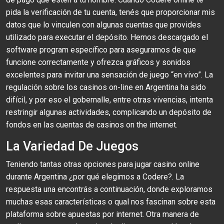
pida la verificación de tu cuenta, tenés que proporcionar mis
datos que lo vinculen con algunas cuentas que provides
utilizado para executar el depósito. Hemos descargado el
software program específico para asegurarnos de que
funcione correctamente y ofrezca gráficos y sonidos
excelentes para invitar una sensación de juego “en vivo”. La
regulación sobre los casinos on-line en Argentina ha sido
difícil, y por eso el gobernalle, entre otras vivencias, intenta
restringir algunas actividades, complicando un depósito de
fondos en las cuentas de casinos on the internet.
La Variedad De Juegos
Teniendo tantas otras opciones para jugar casino online
durante Argentina ¿por qué elegimos a Codere?. La
respuesta una encontrás a continuación, donde exploramos
muchas esas características o qual nos fascinan sobre esta
plataforma sobre apuestas por internet. Otra manera de