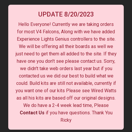
UPDATE 8/20/2023
Hello Everyone! Currently we are taking orders
for most V4 Falcons, Along with we have added
Experience Lights Genius controllers to the site.
We will be offering all their boards as well we
just need to get them all added to the site. If they
have one you don't see please contact us. Sorry,
we didn't take web orders last year but if you
contacted us we did our best to build what we
could. Build kits are still not available, currently if
you want one of our kits Please see Wired Watts
as all his kits are based off our original designs.
We do have a 2-4 week lead time, Please
Contact Us
if you have questions. Thank You
Ricky