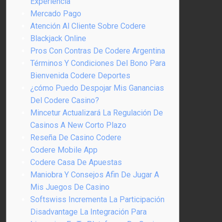
Experiencia
Mercado Pago
Atención Al Cliente Sobre Codere
Blackjack Online
Pros Con Contras De Codere Argentina
Términos Y Condiciones Del Bono Para
Bienvenida Codere Deportes
¿cómo Puedo Despojar Mis Ganancias
Del Codere Casino?
Mincetur Actualizará La Regulación De
Casinos A New Corto Plazo
Reseña De Casino Codere
Codere Mobile App
Codere Casa De Apuestas
Maniobra Y Consejos Afin De Jugar A
Mis Juegos De Casino
Softswiss Incrementa La Participación
Disadvantage La Integración Para