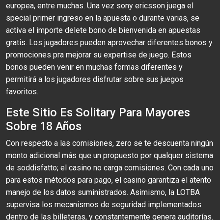
europea, entre muchas. Una vez sony ericsson juega el
special primer ingreso en la apuesta o durante varias, se
activa el importe delete bono de bienvenida en apuestas
gratis. Los jugadores pueden aprovechar diferentes bonos y
promociones pra mejorar su expertise de juego. Estos
bonos pueden venir en muchas formas diferentes y
permitirá a los jugadores disfrutar sobre sus juegos
favoritos.
Este Sitio Es Solitary Para Mayores
Sobre 18 Años
Con respecto a las comisiones, zero se te descuenta ningún
monto adicional más que un propuesto por qualquer sistema
de soddisfatto; el casino no carga comisiones. Con cada uno
para estos métodos para pago, el casino garantiza el atento
manejo de los datos suministrados. Asimismo, la LOTBA
supervisa los mecanismos de seguridad implementados
dentro de las billeteras, y constantemente genera auditorías.