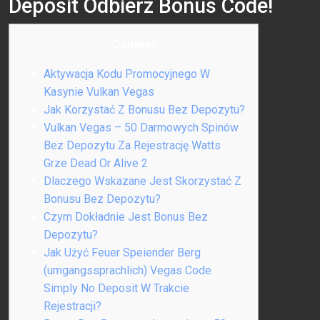
Deposit Odbierz Bonus Code!
Content
Aktywacja Kodu Promocyjnego W
Kasynie Vulkan Vegas
Jak Korzystać Z Bonusu Bez Depozytu?
Vulkan Vegas – 50 Darmowych Spinów
Bez Depozytu Za Rejestrację Watts
Grze Dead Or Alive 2
Dlaczego Wskazane Jest Skorzystać Z
Bonusu Bez Depozytu?
Czym Dokładnie Jest Bonus Bez
Depozytu?
Jak Użyć Feuer Speiender Berg
(umgangssprachlich) Vegas Code
Simply No Deposit W Trakcie
Rejestracji?