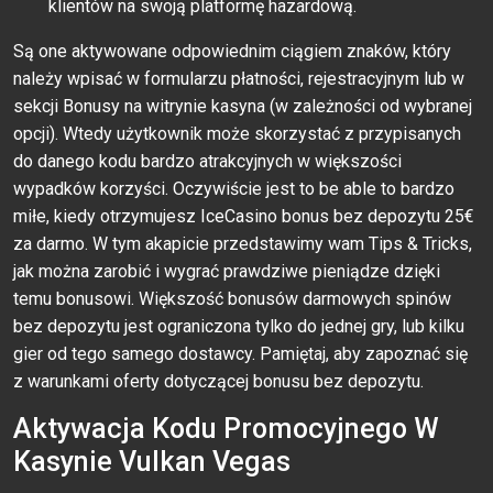
klientów na swoją platformę hazardową.
Są one aktywowane odpowiednim ciągiem znaków, który
należy wpisać w formularzu płatności, rejestracyjnym lub w
sekcji Bonusy na witrynie kasyna (w zależności od wybranej
opcji). Wtedy użytkownik może skorzystać z przypisanych
do danego kodu bardzo atrakcyjnych w większości
wypadków korzyści. Oczywiście jest to be able to bardzo
miłe, kiedy otrzymujesz IceCasino bonus bez depozytu 25€
za darmo. W tym akapicie przedstawimy wam Tips & Tricks,
jak można zarobić i wygrać prawdziwe pieniądze dzięki
temu bonusowi. Większość bonusów darmowych spinów
bez depozytu jest ograniczona tylko do jednej gry, lub kilku
gier od tego samego dostawcy. Pamiętaj, aby zapoznać się
z warunkami oferty dotyczącej bonusu bez depozytu.
Aktywacja Kodu Promocyjnego W
Kasynie Vulkan Vegas