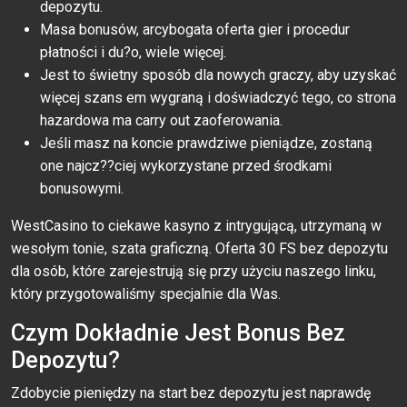
depozytu.
Masa bonusów, arcybogata oferta gier i procedur
płatności i du?o, wiele więcej.
Jest to świetny sposób dla nowych graczy, aby uzyskać
więcej szans em wygraną i doświadczyć tego, co strona
hazardowa ma carry out zaoferowania.
Jeśli masz na koncie prawdziwe pieniądze, zostaną
one najcz??ciej wykorzystane przed środkami
bonusowymi.
WestCasino to ciekawe kasyno z intrygującą, utrzymaną w
wesołym tonie, szata graficzną. Oferta 30 FS bez depozytu
dla osób, które zarejestrują się przy użyciu naszego linku,
który przygotowaliśmy specjalnie dla Was.
Czym Dokładnie Jest Bonus Bez
Depozytu?
Zdobycie pieniędzy na start bez depozytu jest naprawdę