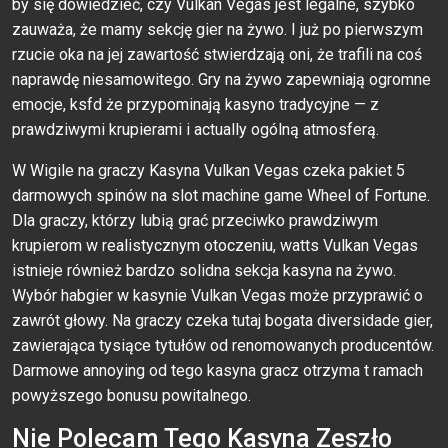
by się dowiedzieć, czy Vulkan Vegas jest legalne, szybko
zauważa, że mamy sekcję gier na żywo. I już po pierwszym
rzucie oka na jej zawartość stwierdzają oni, że trafili na coś
naprawdę niesamowitego. Gry na żywo zapewniają ogromne
emocje, ksfd że przypominają kasyno tradycyjne — z
prawdziwymi krupierami i actually ogólną atmosferą.
W Wigile na graczy Kasyna Vulkan Vegas czeka pakiet 5
darmowych spinów na slot machine game Wheel of Fortune.
Dla graczy, którzy lubią grać przeciwko prawdziwym
krupierom w realistycznym otoczeniu, watts Vulkan Vegas
istnieje również bardzo solidna sekcja kasyna na żywo.
Wybór habgier w kasynie Vulkan Vegas może przyprawić o
zawrót głowy. Na graczy czeka tutaj bogata diversidade gier,
zawierająca tysiące tytułów od renomowanych producentów.
Darmowe annoying od tego kasyna gracz otrzyma t ramach
powyższego bonusu powitalnego.
Nie Polecam Tego Kasyna Zeszło