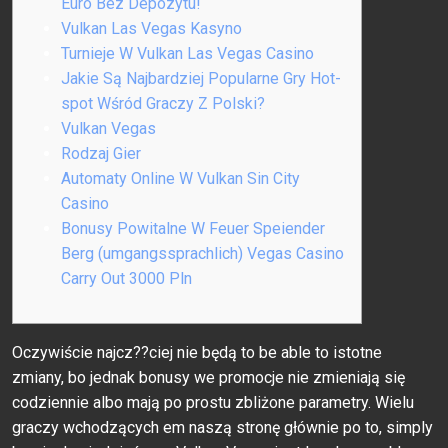
Euro Bez Depozytu!
Vulkan Las Vegas Kasyno
Turnieje W Vulkan Las Vegas Casino
Jakie Są Najbardziej Popularne Gry Hot-
spot Wśród Graczy Z Polski?
Vulkan Vegas
Rodzaj Gier
Automaty Online W Vulkan Sin City
Casino
Bonusy Powitalne W Feuer Speiender
Berg (umgangssprachlich) Vegas Casino
Carry Out 3000 Pln
Oczywiście najcz??ciej nie będą to be able to istotne
zmiany, bo jednak bonusy we promocje nie zmieniają się
codziennie albo mają po prostu zbliżone parametry. Wielu
graczy wchodzących em naszą stronę głównie po to, simply