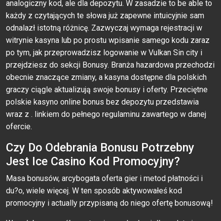
analogiczny kod, ale dla depozytu. W zasadzie to be able to
każdy z czytających te słowa już zapewne intuicyjnie sam
odnalazł istotną różnicę. Zazwyczaj wymaga rejestracji w
witrynie kasyna lub po prostu wpisanie samego kodu zaraz
po tym, jak przeprowadzisz logowanie w Vulkan Sin city i
przejdziesz do sekcji Bonusy. Branża hazardowa przechodzi
obecnie znaczące zmiany, a kasyna dostępne dla polskich
graczy ciągle aktualizują swoje bonusy i oferty. Przeciętne
polskie kasyno online bonus bez depozytu przedstawia
wraz z . linkiem do pełnego regulaminu zawartego w danej
ofercie.
Czy Do Odebrania Bonusu Potrzebny
Jest Ice Casino Kod Promocyjny?
Masa bonusów, arcybogata oferta gier i metod płatności i
du?o, wiele więcej. W ten sposób aktywowałeś kod
promocyjny i actually przypisaną do niego ofertę bonusową!