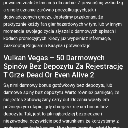
powinien znaleźć tam coś dla siebie. Z pewnością wzbudzą
a single uznanie zarówno początkujących, jak i
doświadczonych graczy. Jesteśmy przekonani, że
praktycznie każdy fan gier hazardowych w tym, lub w innym
momencie swojego życia słyszał o darmowych spinach i
kodach promocyjnych. Kiedy już wypełnisz informacje,
zaakceptuj Regulamin Kasyna i potwierdź je.
Vulkan Vegas – 50 Darmowych
Spinów Bez Depozytu Za Rejestrację
T Grze Dead Or Even Alive 2
Są nimi darmowy bonus gotówkowy bez depozytu, lub
darmowe spiny bez depozytu. Warto również pamiętać, że
nie jesteś zobowiązany carry out złożenia wpłaty em
późniejszym etapie, gdy ubiegasz się um bonus bez
depozytu. Tak, jest to jak najbardziej bezpieczne i
niezawodne, oczywiście pod warunkiem, że korzystamy z