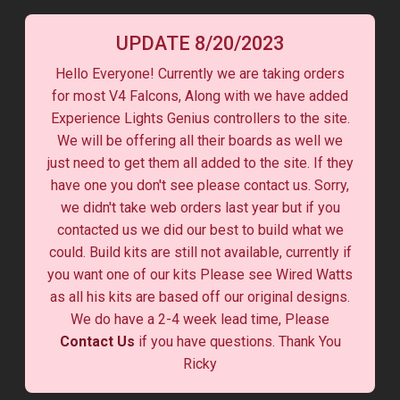
UPDATE 8/20/2023
Hello Everyone! Currently we are taking orders
for most V4 Falcons, Along with we have added
Experience Lights Genius controllers to the site.
We will be offering all their boards as well we
just need to get them all added to the site. If they
have one you don't see please contact us. Sorry,
we didn't take web orders last year but if you
contacted us we did our best to build what we
could. Build kits are still not available, currently if
you want one of our kits Please see Wired Watts
as all his kits are based off our original designs.
We do have a 2-4 week lead time, Please
Contact Us
if you have questions. Thank You
Ricky