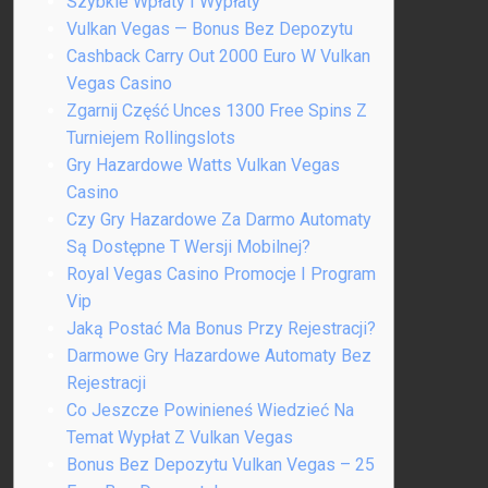
Szybkie Wpłaty I Wypłaty
Vulkan Vegas — Bonus Bez Depozytu
Cashback Carry Out 2000 Euro W Vulkan
Vegas Casino
Zgarnij Część Unces 1300 Free Spins Z
Turniejem Rollingslots
Gry Hazardowe Watts Vulkan Vegas
Casino
Czy Gry Hazardowe Za Darmo Automaty
Są Dostępne T Wersji Mobilnej?
Royal Vegas Casino Promocje I Program
Vip
Jaką Postać Ma Bonus Przy Rejestracji?
Darmowe Gry Hazardowe Automaty Bez
Rejestracji
Co Jeszcze Powinieneś Wiedzieć Na
Temat Wypłat Z Vulkan Vegas
Bonus Bez Depozytu Vulkan Vegas – 25