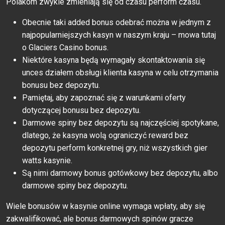
Polakom zwykle zmieniają się od czasu perform czasu.
Obecnie taki added bonus odebrać można w jednym z
najpopularniejszych kasyn w naszym kraju – mowa tutaj
o Glaciers Casino bonus.
Niektóre kasyna będą wymagały skontaktowania się
unces działem obsługi klienta kasyna w celu otrzymania
bonusu bez depozytu.
Pamiętaj, aby zapoznać się z warunkami oferty
dotyczącej bonusu bez depozytu.
Darmowe spiny bez depozytu są najczęściej spotykane,
dlatego, że kasyna wolą ograniczyć reward bez
depozytu perform konkretnej gry, niż wszystkich gier
watts kasynie.
Są nimi darmowy bonus gotówkowy bez depozytu, albo
darmowe spiny bez depozytu.
Wiele bonusów w kasynie online wymaga wpłaty, aby się
zakwalifikować, ale bonus darmowych spinów gracze