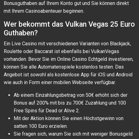
Bonusguthaben auf Ihrem Konto gut und Sie können direkt
mit Ihrem Casinoabenteuer beginnen.
Wer bekommt das Vulkan Vegas 25 Euro
Guthaben?
Ein Live Casino mit verschiedenen Varianten von Blackjack,
Roulette oder Baccarat ist ebenfalls bei VulkanVegas
vorhanden. Bevor Sie im Online Casino Echtgeld investieren,
können Sie alle Automatenspiele kostenlos testen. Das
Angebot ist sowohl als kostenlose App für iOS und Android
wie auch in Form einer mobilen Webseite verfügbar.
Ab einem Einzahlungsbetrag von 50€ erhöht sich der
Bonus auf 200% mit bis zu 700€ Zuzahlung und 100
Free Spins für Dead or Alive 2.
Mit der Aktion können Sie einen Höchstgewinn von
satten 100 Euro erzielen.
Sie fragen sich, warum Sie sich mit weniger Bonusgeld