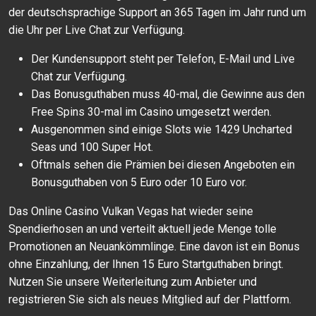
der deutschsprachige Support an 365 Tagen im Jahr rund um
die Uhr per Live Chat zur Verfügung.
Der Kundensupport steht per Telefon, E-Mail und Live
Chat zur Verfügung.
Das Bonusguthaben muss 40-mal, die Gewinne aus den
Free Spins 30-mal im Casino umgesetzt werden.
Ausgenommen sind einige Slots wie 1429 Uncharted
Seas und 100 Super Hot.
Oftmals sehen die Prämien bei diesen Angeboten ein
Bonusguthaben von 5 Euro oder 10 Euro vor.
Das Online Casino Vulkan Vegas hat wieder seine
Spendierhosen an und verteilt aktuell jede Menge tolle
Promotionen an Neuankömmlinge. Eine davon ist ein Bonus
ohne Einzahlung, der Ihnen 15 Euro Startguthaben bringt.
Nutzen Sie unsere Weiterleitung zum Anbieter und
registrieren Sie sich als neues Mitglied auf der Plattform.