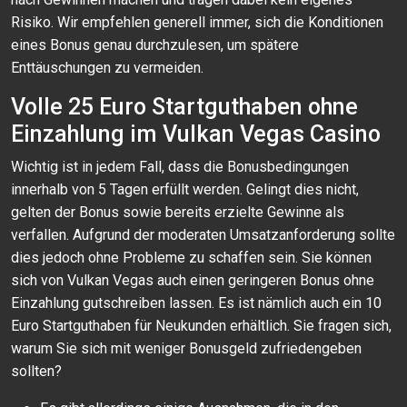
Risiko. Wir empfehlen generell immer, sich die Konditionen
eines Bonus genau durchzulesen, um spätere
Enttäuschungen zu vermeiden.
Volle 25 Euro Startguthaben ohne
Einzahlung im Vulkan Vegas Casino
Wichtig ist in jedem Fall, dass die Bonusbedingungen
innerhalb von 5 Tagen erfüllt werden. Gelingt dies nicht,
gelten der Bonus sowie bereits erzielte Gewinne als
verfallen. Aufgrund der moderaten Umsatzanforderung sollte
dies jedoch ohne Probleme zu schaffen sein. Sie können
sich von Vulkan Vegas auch einen geringeren Bonus ohne
Einzahlung gutschreiben lassen. Es ist nämlich auch ein 10
Euro Startguthaben für Neukunden erhältlich. Sie fragen sich,
warum Sie sich mit weniger Bonusgeld zufriedengeben
sollten?