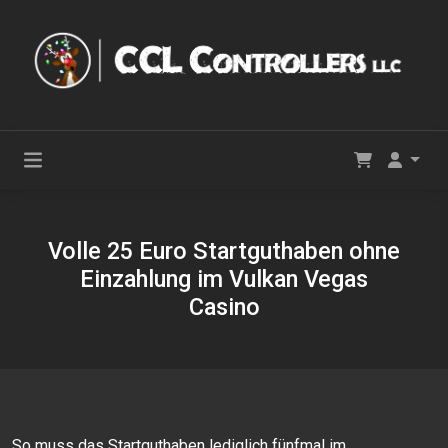
Volle 25 Euro Startguthaben ohne
Einzahlung im Vulkan Vegas
Casino
So muss das Startguthaben lediglich fünfmal im