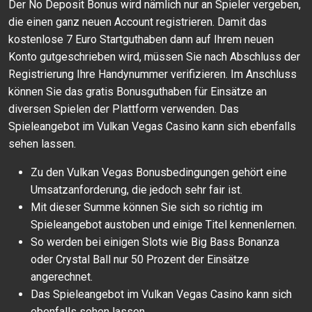
Der No Deposit Bonus wird nämlich nur an Spieler vergeben,
die einen ganz neuen Account registrieren. Damit das
kostenlose 7 Euro Startguthaben dann auf Ihrem neuen
Konto gutgeschrieben wird, müssen Sie nach Abschluss der
Registrierung Ihre Handynummer verifizieren. Im Anschluss
können Sie das gratis Bonusguthaben für Einsätze an
diversen Spielen der Plattform verwenden. Das
Spieleangebot im Vulkan Vegas Casino kann sich ebenfalls
sehen lassen.
Zu den Vulkan Vegas Bonusbedingungen gehört eine
Umsatzanforderung, die jedoch sehr fair ist.
Mit dieser Summe können Sie sich so richtig im
Spieleangebot austoben und einige Titel kennenlernen.
So werden bei einigen Slots wie Big Bass Bonanza
oder Crystal Ball nur 50 Prozent der Einsätze
angerechnet.
Das Spieleangebot im Vulkan Vegas Casino kann sich
ebenfalls sehen lassen.