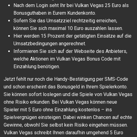
Nach dem Login seht Ihr bei Vulkan Vegas 25 Euro als
Bonusguthaben in Eurem Kundenkonto.
Sofern Sie das Umsatzziel rechtzeitig erreichen,
können Sie sich maximal 10 Euro auszahlen lassen.
Hier werden 15 Prozent der getätigten Einsätze auf die
Umsatzbedingungen angerechnet.
Informieren Sie sich auf der Webseite des Anbieters,
welche Aktionen im Vulkan Vegas Bonus Code mit
Einzahlung benötigen.
Jetzt fehlt nur noch die Handy-Bestätigung per SMS-Code
und schon erscheint das Bonusgeld in Ihrem Spielerkonto.
Sie können sofort loslegen und die Spiele von Vulkan Vegas
ohne Risiko erkunden. Bei Vulkan Vegas können neue
Spieler mit 5 Euro ohne Einzahlung kostenlos – ins
Spielvergnügen einsteigen. Dabei winken Chancen auf echte
Gewinne, obwohl Sie selbst kein Risiko eingehen müssen.
Vulkan Vegas schreibt Ihnen daraufhin umgehend 5 Euro