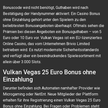
Bonuscode wird nicht benötigt, Guthaben wird nach
Bestätigung der Handynummer aktiviert. Ein Casino Bonus
ohne Einzahlung gehört unter den Spielern zu den
beliebtesten Bonusangeboten überhaupt. Oftmals sehen die
Prämien bei diesen Angeboten ein Bonusguthaben – von 5
Euro oder 10 Euro vor. Vulkan Vegas ist ein EU-lizenziertes
Online Casino, das vom Unternehmen Brivio Limited
betrieben wird. Es nutzt modernste Sicherheitsstandards
und verfügt über ein beeindruckendes Spielesortiment mit
allein über 3.000 Slots.
Vulkan Vegas 25 Euro Bonus ohne
Einzahlung
Darunter befinden sich Automaten namhafter Provider wie
Microgaming oder NetEnt. Neue Mitglieder der Plattform
erhalten für ihre Registrierung einen Vulkan Vegas 25 Euro
Bonus ohne Einzahlung. Bei Fragen oder Problemen steht