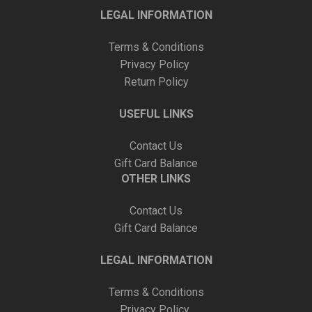
LEGAL INFORMATION
Terms & Conditions
Privacy Policy
Return Policy
USEFUL LINKS
Contact Us
Gift Card Balance
OTHER LINKS
Contact Us
Gift Card Balance
LEGAL INFORMATION
Terms & Conditions
Privacy Policy