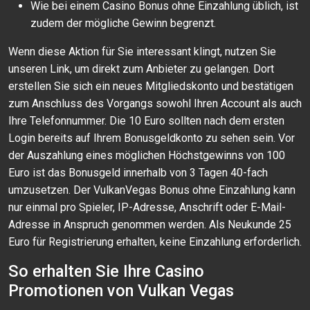
Wie bei einem Casino Bonus ohne Einzahlung üblich, ist
zudem der mögliche Gewinn begrenzt.
Wenn diese Aktion für Sie interessant klingt, nutzen Sie
unseren Link, um direkt zum Anbieter zu gelangen. Dort
erstellen Sie sich ein neues Mitgliedskonto und bestätigen
zum Anschluss des Vorgangs sowohl Ihren Account als auch
Ihre Telefonnummer. Die 10 Euro sollten nach dem ersten
Login bereits auf Ihrem Bonusgeldkonto zu sehen sein. Vor
der Auszahlung eines möglichen Höchstgewinns von 100
Euro ist das Bonusgeld innerhalb von 3 Tagen 40-fach
umzusetzen. Der VulkanVegas Bonus ohne Einzahlung kann
nur einmal pro Spieler, IP-Adresse, Anschrift oder E-Mail-
Adresse in Anspruch genommen werden. Als Neukunde 25
Euro für Registrierung erhalten, keine Einzahlung erforderlich.
So erhalten Sie Ihre Casino
Promotionen von Vulkan Vegas