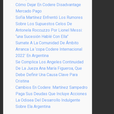
Cómo Dejar En Codere Disadvantage
Mercado Pago
Sofía Martínez Enfrentó Los Rumores
Sobre Los Supuestos Celos De
Antonela Roccuzzo Por Lionel Messi:
“una Sucesión Hablé Con Ella”
Sumate A La Comunidad De Ámbito
Arranca La ‘copa Codere Internacional
2022’ En Argentina
Se Complica Los Angeles Continuidad
De La Jueza Ana María Figueroa, Que
Debe Definir Una Causa Clave Para
Cristina
Cambios En Codere: Martínez Sampedro
Paga Sus Deudas Que Incluye Acciones
La Odisea Del Desarrollo Indulgente
Sobre Ela Argentina