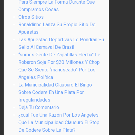
Para Siempre La Forma Durante Que
Compramos Cosas
Otros Sitios
Ronaldinho Lanza Su Propio Sitio De
Apuestas
Las Apuestas Deportivas Le Pondrán Su
Sello Al Carnaval De Brasil
“somos Gente De Zapatillas Flecha” Le
Robaron Soja Por $20 Millones Y Chop
Que Se Siente “manoseado” Por Los
Angeles Política
La Municipalidad Clausuró El Bingo
Sobre Codere En Una Plata Por
Irregularidades
Dejá Tu Comentario
¿cuál Fue Una Razón Por Los Angeles
Que La Municipalidad Clausuró El Stop
De Codere Sobre La Plata?