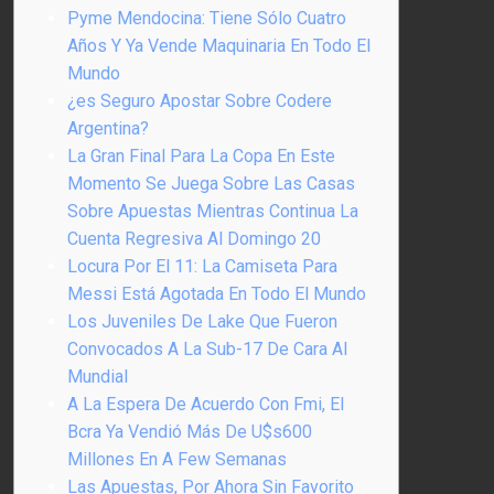
Pyme Mendocina: Tiene Sólo Cuatro
Años Y Ya Vende Maquinaria En Todo El
Mundo
¿es Seguro Apostar Sobre Codere
Argentina?
La Gran Final Para La Copa En Este
Momento Se Juega Sobre Las Casas
Sobre Apuestas Mientras Continua La
Cuenta Regresiva Al Domingo 20
Locura Por El 11: La Camiseta Para
Messi Está Agotada En Todo El Mundo
Los Juveniles De Lake Que Fueron
Convocados A La Sub-17 De Cara Al
Mundial
A La Espera De Acuerdo Con Fmi, El
Bcra Ya Vendió Más De U$s600
Millones En A Few Semanas
Las Apuestas, Por Ahora Sin Favorito