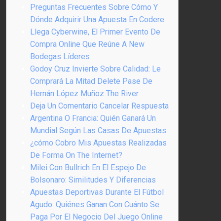
Preguntas Frecuentes Sobre Cómo Y
Dónde Adquirir Una Apuesta En Codere
Llega Cyberwine, El Primer Evento De
Compra Online Que Reúne A New
Bodegas Líderes
Godoy Cruz Invierte Sobre Calidad: Le
Comprará La Mitad Delete Pase De
Hernán López Muñoz The River
Deja Un Comentario Cancelar Respuesta
Argentina O Francia: Quién Ganará Un
Mundial Según Las Casas De Apuestas
¿cómo Cobro Mis Apuestas Realizadas
De Forma On The Internet?
Milei Con Bullrich En El Espejo De
Bolsonaro: Similitudes Y Diferencias
Apuestas Deportivas Durante El Fútbol
Agudo: Quiénes Ganan Con Cuánto Se
Paga Por El Negocio Del Juego Online