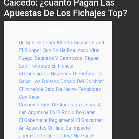
Caicedo: ¿cuánto Pagan Las
Apuestas De Los Fichajes Top?
Content
Un Gps Unit Para Alberto Durante Brasil:
El Blooper Que Se Ha Realizado Viral
Fuego, Saqueos Y Destrozos: Siguen
Las Protestas En Francia
El Consejo De Nazareno Di Stéfano: “a
Sacar Los Dólares Debajo Del Colchón”
El Increíble Dato De Nacho Fernández
Con River
Conocido Sitio De Apuestas Colocó A
Lan Argentina En El Podio De Qatar
El Gobernalle Reglamentó El Gravamen
An Apuestas On-line: Su Impacto
¿será Cierto Que Codere No Paga?