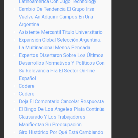
Latinoamérica Con Jugo Technology
Cambio De Tendencia El Grupo Irsa
Vuelve An Adquirir Campos En Una
Argentina
Asistente Mercantil Titulo Universitario
Expansión Global Selección Argentina,
La Multinacional Menos Pensada
Expertos Disertaron Sobre Los Últimos
Desarrollos Normativos Y Políticos Con
Su Relevancia Pra El Sector On-line
Español
Codere
Codere
Deja El Comentario Cancelar Respuesta
El Bingo De Los Angeles Plata Continúa
Clausurado Y Los Trabajadores
Manifiestan Su Preocupación
Giro Histórico Por Qué Está Cambiando