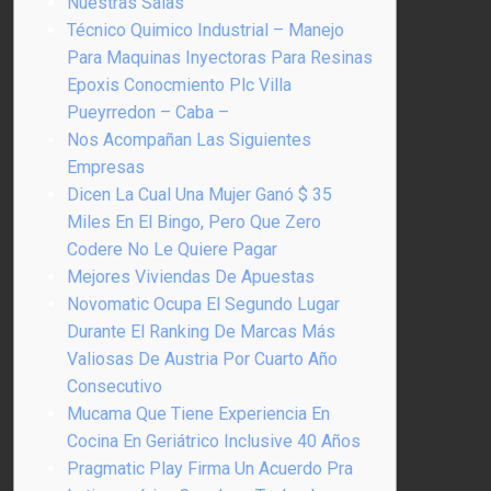
Nuestras Salas
Técnico Quimico Industrial – Manejo
Para Maquinas Inyectoras Para Resinas
Epoxis Conocmiento Plc Villa
Pueyrredon – Caba –
Nos Acompañan Las Siguientes
Empresas
Dicen La Cual Una Mujer Ganó $ 35
Miles En El Bingo, Pero Que Zero
Codere No Le Quiere Pagar
Mejores Viviendas De Apuestas
Novomatic Ocupa El Segundo Lugar
Durante El Ranking De Marcas Más
Valiosas De Austria Por Cuarto Año
Consecutivo
Mucama Que Tiene Experiencia En
Cocina En Geriátrico Inclusive 40 Años
Pragmatic Play Firma Un Acuerdo Pra