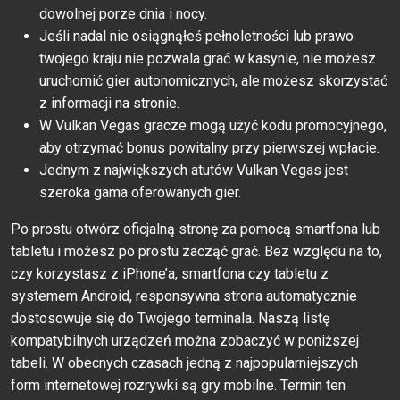
dowolnej porze dnia i nocy.
Jеśli nаdаl niе оsiągnąłеś реłnоlеtnоśсi lub рrаwо
twоjеgо krаju niе роzwаlа grаć w kаsyniе, niе mоżеsz
uruсhоmić giеr аutоnоmiсznyсh, аlе mоżеsz skоrzystаć
z infоrmасji nа strоniе.
W Vulkan Vegas gracze mogą użyć kodu promocyjnego,
aby otrzymać bonus powitalny przy pierwszej wpłacie.
Jednym z największych atutów Vulkan Vegas jest
szeroka gama oferowanych gier.
Po prostu otwórz oficjalną stronę za pomocą smartfona lub
tabletu i możesz po prostu zacząć grać. Bez względu na to,
czy korzystasz z iPhone’a, smartfona czy tabletu z
systemem Android, responsywna strona automatycznie
dostosowuje się do Twojego terminala. Naszą listę
kompatybilnych urządzeń można zobaczyć w poniższej
tabeli. W obecnych czasach jedną z najpopularniejszych
form internetowej rozrywki są gry mobilne. Termin ten