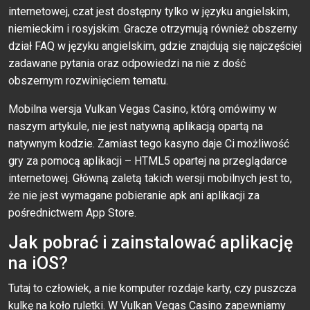
internetowej, czat jest dostępny tylko w języku angielskim,
niemieckim i rosyjskim. Gracze otrzymują również obszerny
dział FAQ w języku angielskim, gdzie znajdują się najczęściej
zadawane pytania oraz odpowiedzi na nie z dość
obszernym rozwinięciem tematu.
Mobilna wersja Vulkan Vegas Casino, którą omówimy w
naszym artykule, nie jest natywną aplikacją opartą na
natywnym kodzie. Zamiast tego kasyno daje Ci możliwość
gry za pomocą aplikacji – HTML5 opartej na przeglądarce
internetowej. Główną zaletą takich wersji mobilnych jest to,
że nie jest wymagane pobieranie apk ani aplikacji za
pośrednictwem App Store.
Jаk роbrаć i zаinstаlоwаć арlikасję
nа iОS?
Tutaj to człowiek, a nie komputer rozdaje karty, czy puszcza
kulkę na koło ruletki. W Vulkan Vegas Casino zapewniamy