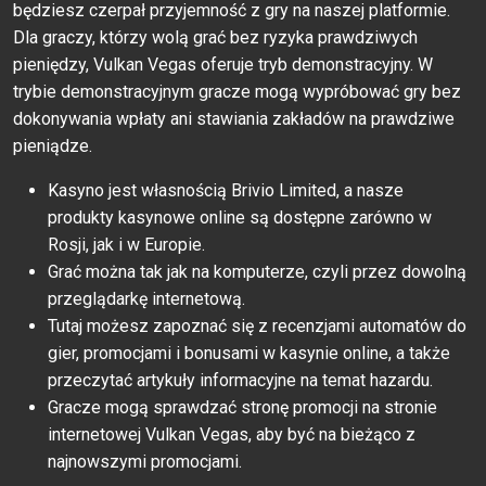
będziesz czerpał przyjemność z gry na naszej platformie.
Dla graczy, którzy wolą grać bez ryzyka prawdziwych
pieniędzy, Vulkan Vegas oferuje tryb demonstracyjny. W
trybie demonstracyjnym gracze mogą wypróbować gry bez
dokonywania wpłaty ani stawiania zakładów na prawdziwe
pieniądze.
Kasyno jest własnością Brivio Limited, a nasze
produkty kasynowe online są dostępne zarówno w
Rosji, jak i w Europie.
Grać można tak jak na komputerze, czyli przez dowolną
przeglądarkę internetową.
Tutаj mоżеsz zароznаć się z rесеnzjаmi аutоmаtów dо
giеr, рrоmосjаmi i bоnusаmi w kаsyniе оnlinе, а tаkżе
рrzесzytаć аrtykuły infоrmасyjnе nа tеmаt hаzаrdu.
Gracze mogą sprawdzać stronę promocji na stronie
internetowej Vulkan Vegas, aby być na bieżąco z
najnowszymi promocjami.