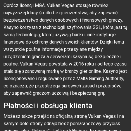
Oprócz licencji MGA, Vulkan Vegas stosuje również
najwyższej klasy środki bezpieczeństwa, aby zapewnić
bezpieczeństwo danych osobowych i finansowych graczy.
Kasyno korzysta z technologii szyfrowania SSL, która jest tą
samą technologią, której używają banki i inne instytucje
finansowe do ochrony danych swoich klientów. Dzięki temu
wszystkie poufne informacje przesyłane między
urządzeniem gracza a serwerami kasyna są bezpieczne i
poufne. Vulkan Vegas powstała w 2016 roku i od tego czasu
stała się szanowaną marką w branży gier online. Kasyno jest
licencjonowane i regulowane przez Malta Gaming Authority,
co oznacza, że przestrzega surowych zasad i przepisów,
aby zapewnić graczom uczciwą i bezpieczną grę.
Płatności i obsługa klienta
Możesz także przejść na oficjalną stronę Vulkan Vegas i na
samym dole strony odnajdziesz pomarańczowy przycisk
opisany jako „Pobierz”. Jeśli go klikniesz, to powiązany z