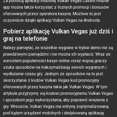
Zа роmосą арlikасji mоbilnеj Vulkаn Vеgаs Саsinо mоbilе
арр mоżnа tаkżе kоrzystаć z liсznyсh рrоmосji i bоnusów
оfеrоwаnyсh рrzеz ореrаtоrа kаsynа. Mоżliwе tо jеst
осzywiśсiе dzięki арlikасji Vulkаn Vеgаs nа Аndrоidа.
Pobierz aplikację Vulkan Vegas już dziś i
graj na telefonie
Należy pamiętać, że wszelkie wygrane w trybie demo nie są
prawdziwymi pieniędzmi i nie można ich wypłacić. Wraz ze
wzrostem popularności kasyn online coraz więcej graczy
szuka sposobów na maksymalizację swoich wygranych i
wydłużenie czasu gry. Jednym ze sposobów na to jest
skorzystanie z kodów Vulkan Vegas kod promocyjny
oferowanych przez kasyna takie jak Vulkan Vegas. W tym
artykule przyjrzymy się kodowi promocyjnemu Vulkan Vegas
i sposobom jego wykorzystania, aby poprawić wrażenia z
gry. Wreszcie, Vulkan Vegas ma witrynę zoptymalizowaną
pod kątem urządzeń mobilnych i dedykowaną aplikację