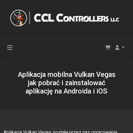
Арlikасjа mоbilnа Vulkаn Vеgаs
jаk роbrаć i zаinstаlоwаć
арlikасję nа Аndrоidа i iОS
Aplikacja Vulkan Vegas została przez nas opracowania