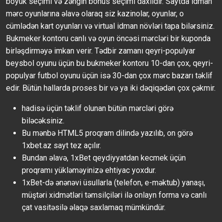
böyük seçimi və zəngin bonus seçimi daxildir. Saytda idman
mərc oyunlarına əlavə olaraq siz kazinolar, oyunlar, o
cümlədən kart oyunları və virtual idman növləri tapa bilərsiniz.
Bukmeker kontoru canlı və oyun öncəsi mərcləri bir kuponda
birləşdirməyə imkan verir. Tədbir zamanı qeyri-populyar
beysbol oyunu üçün bu bukmeker kontoru 10-dan çox, qeyri-
populyar futbol oyunu üçün isə 30-dan çox mərc bazarı təklif
edir. Bütün hallarda proses bir və ya iki dəqiqədən çox çəkmir.
hadisə üçün təklif olunan bütün mərcləri görə
biləcəksiniz.
Bu mənbə HTML5 proqram dilində yazılıb, on görə
1xbet.az sayt tez açılır.
Bundan əlavə, 1xBet qeydiyyatdan kecmek üçün
proqramı yükləməyinizə ehtiyac yoxdur.
1xBet-də ənənəvi üsullarla (telefon, e-məktub) yanaşı,
müştəri xidmətləri təmsilçiləri ilə onlayn forma və canlı
çat vasitəsilə əlaqə saxlamaq mümkündür.