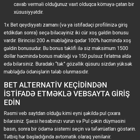
cavab verməli olduğunuz vaxt olduqca köməyə çatan bir
xüsusiyyətdir.
1x Bet qeydiyyatı zamanı (və ya istifadəçi profilinizə giriş
etdikdən sonra) seçə biləcəyiniz iki cür xoş gəldin bonusu
vardır. Birincisi 200 ₼ məbləğinə qədər 100% həcmində xoş
gəldin bonusudur. Bu bonus təklifi ilə siz maksimum 1500
dollar həcmində bonus məbləği və 150 pulsuz fırlatma əldə
edə bilərsiniz. Buradakı “tək” gözəllik qüsuru sizdən yüksək
məbləğdə ödənişlərin tələb olunmasıdır.
BET ALTERNATİV KEÇİDİNDƏN
İSTİFADƏ ETMƏKLƏ VEBSAYTA GİRİŞ
EDİN
Rəsmi veb saytdan olduğu kimi eyni şəkildə pul çıxara
bilərsiniz. Şəxsi hesabınızı vurun və Pul çəkin düyməsini
basın, sonra bir ödəmə sistemi seçin və təfərrüatları göstərin.
Tətbiq hər başladığında avtomatik olaraq yenilənir.