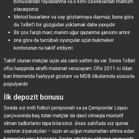
bonuslardan faydalanma və.s kimi özəlliklərdən məhrum
olacaqsınız.
Metod buxarlanır və səy göstərməyə dəyməz, buna görə
də 1xBet’i bir güzgüdən yükləmək daha yaxşıdır.
Bir çox fərqli mərc mənim uğur qazanma şansımı artırır.
ona görə də təcrübəli oyunçular üçün bukmeker
kontorunun nə təklif etdiyini
Təklif olunan matçlar üçün əla canlı xəttim də var. Sonra 1xBet
ofisi haqqında ətraflı məlumat verəcəyəm. Ofis 2011-ci ildən
bəri İnternetdə fəaliyyət göstərir və MDB ölkələrində xüsusilə
populyardır.
İlk depozit bonusu
Sırada siz milli futbol çempionatı və ya Çempionlar Liqası
çərçivəsində baş tutan matçlar da daxil olmaqla müxtəlif
idman tədbirlərini tapa bilərsiniz. Əsas səhifədə siz qumar
saytının ziyarətçiləri – üçün ən uyğun məlumatları ehtiva edən
bannerləri görə bilərsiniz. Saytın strukturu olduqca ənənəvidir,