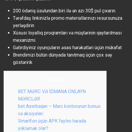
200 ödəniş üsulundan biri ilə ən azı 30$ pul çıxarın.
Tərəfdaş linkinizlə promo materiallarınızı resursunuza
yerləşdirin
Xüsusi loyallıq proqramları və müştərinin qaytarılması
mexanizmi
Gətirdiyiniz oyunçuların əsas hərəkətləri üçün mükafat
Brendimizi bütün dünyada tanıtmaq üçün çox səy
göstəririk
Content
BET MƏRC VƏ İDMANA ONLAYN
MƏRCLƏR
bet Azerbaijan – Mərc kontorunun bonus
və aksiyaları
Smartfon üçün APK faylını harada
yükləmək olar?