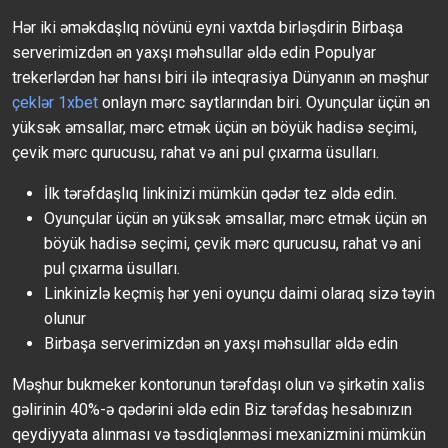
Hər iki əməkdaşlıq növünü eyni vaxtda birləşdirin Birbaşa
serverimizdən ən yaxşı məhsullar əldə edin Populyar
trekerlərdən hər hansı biri ilə inteqrasiya Dünyanın ən məşhur
çeklər 1xbet
onlayn mərc saytlarından biri. Oyunçular üçün ən
yüksək əmsallar, mərc etmək üçün ən böyük hadisə seçimi,
çevik mərc qurucusu, rahat və ani pul çıxarma üsulları.
İlk tərəfdaşlıq linkinizi mümkün qədər tez əldə edin.
Oyunçular üçün ən yüksək əmsallar, mərc etmək üçün ən
böyük hadisə seçimi, çevik mərc qurucusu, rahat və ani
pul çıxarma üsulları.
Linkinizlə keçmiş hər yeni oyunçu daimi olaraq sizə təyin
olunur
Birbaşa serverimizdən ən yaxşı məhsullar əldə edin
Məşhur bukmeker kontorunun tərəfdaşı olun və şirkətin xalis
gəlirinin 40%-ə qədərini əldə edin Biz tərəfdaş hesabınızın
qeydiyyata alınması və təsdiqlənməsi mexanizmini mümkün