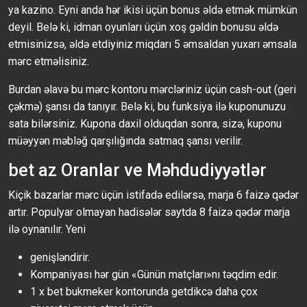
ya kazino. Eyni anda hər ikisi üçün bonus əldə etmək mümkün
deyil. Belə ki, idman oyunları üçün xoş gəldin bonusu əldə
etmisinizsə, əldə etdiyiniz miqdarı 5 əmsaldan yuxarı əmsala
mərc etməlisiniz.
Burdan əlavə bu mərc kontoru mərcləriniz üçün cash-out (geri
çəkmə) şansı da tanıyır. Belə ki, bu funksiya ilə kuponunuzu
sata bilərsiniz. Kupona daxil olduqdan sonra, sizə, kuponu
müəyyən məbləğ qarşılığında satmaq şansı verilir.
bet az Oranlar ve Məhdudiyyətlər
Kiçik bazarlar mərc üçün istifadə edilərsə, marja 6 faizə qədər
artır. Populyar olmayan hadisələr saytda 8 faizə qədər marja
ilə oynanılır. Yeni
genişləndirir.
Kompaniyası hər gün «Günün matçları»nı təqdim edir.
1 x bet bukmeker kontorunda getdikcə daha çox