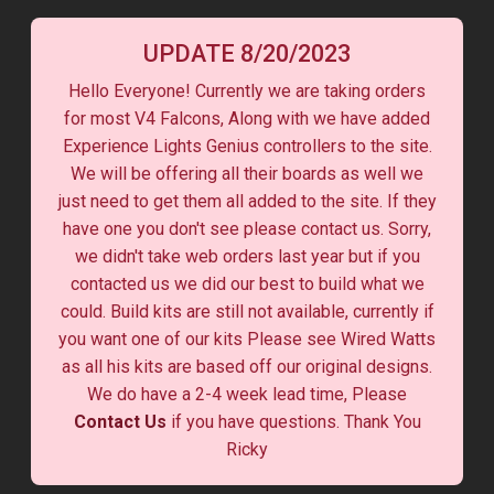
UPDATE 8/20/2023
Hello Everyone! Currently we are taking orders
for most V4 Falcons, Along with we have added
Experience Lights Genius controllers to the site.
We will be offering all their boards as well we
just need to get them all added to the site. If they
have one you don't see please contact us. Sorry,
we didn't take web orders last year but if you
contacted us we did our best to build what we
could. Build kits are still not available, currently if
you want one of our kits Please see Wired Watts
as all his kits are based off our original designs.
We do have a 2-4 week lead time, Please
Contact Us
if you have questions. Thank You
Ricky