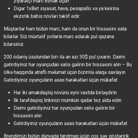
ziyarətçi mərc etmək üçün
Digər 1xBet siyasət, hava, pesapallo və ya keirinə
ekzotik bahis növləri təklif edir.
Müştərilər həm bütün mərc, həm də onun bir hissəsini sata
bilərlər. Siz müxtəlif yollarla mərc edərək pul qazana
bilərsiniz.
200 ödəniş üsulundan biri ilə ən azı 30$ pul çıxarın. Daimi
gətirdiyiniz hər oyunçudan xalis gəlirin bir hissəsini alın – Bu
ölkə haqqında ətraflı məlumat üçün bizimlə əlaqə saxlayın
Gətirdiyiniz oyunçuların əsas hərəkətləri üçün mükafat
Hər iki əməkdaşlıq növünü eyni vaxtda birləşdirin
İlk tərəfdaşlıq linkinizi mümkün qədər tez əldə edin.
Daimi gətirdiyiniz hər oyunçudan xalis gəlirin bir
hissəsini alın
Gətirdiyiniz oyunçuların əsas hərəkətləri üçün mükafat
Brendimizi bütün dünyada tanıtmaq üçün çox səy göstəririk