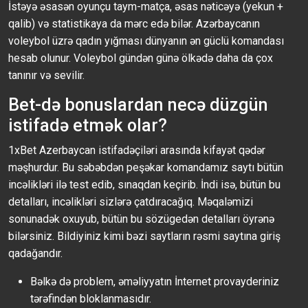
İstəyə əsasən oyunçu taym-matça, əsas nəticəyə (yekun +
qalib) və statistikaya da mərc edə bilər. Azərbaycanın
voleybol üzrə qadın yığması dünyanın ən güclü komandası
hesab olunur. Voleybol gündən günə ölkədə daha da çox
tanınır və sevilir.
Bet-də bonuslardan necə düzgün
istifadə etmək olar?
1xBet Azerbaycan istifadəçiləri arasında kifayət qədər
məşhurdur. Bu səbəbdən peşəkar komandamız saytı bütün
incəlikləri ilə test edib, sınaqdan keçirib. İndi isə, bütün bu
detalları, incəlikləri sizlərə çatdıracağıq. Məqaləmizi
sonunadək oxuyub, bütün bu sözügedən detalları öyrənə
bilərsiniz. Bildiyiniz kimi bəzi saytların rəsmi saytına giriş
qadağandır.
Bəlkə də problem, əməliyyatın İnternet provayderiniz
tərəfindən bloklanmasıdır.