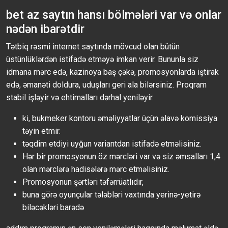
bet az saytın hansı bölmələri var və onlar
nədən ibarətdir
Tətbiq rəsmi internet saytında mövcud olan bütün
üstünlüklərdən istifadə etməyə imkan verir. Bununla siz
idmana mərc edə, kazinoya baş çəkə, promosyonlarda iştirak
edə, əmanəti doldura, uduşları geri ala bilərsiniz. Proqram
stabil işləyir və ehtimalları dərhal yeniləyir.
ki, bukmeker kontoru əməliyyatlar üçün əlavə komissiya
təyin etmir.
təqdim etdiyi uyğun variantdan istifadə etməlisiniz.
Hər bir promosyonun öz mərcləri var və siz əmsalları 1,4
olan mərclərə hadisələrə mərc etməlisiniz.
Promosyonun şərtləri təfərrüatlıdır,
buna görə oyunçular tələbləri vaxtında yerinə-yetirə
biləcəkləri barədə