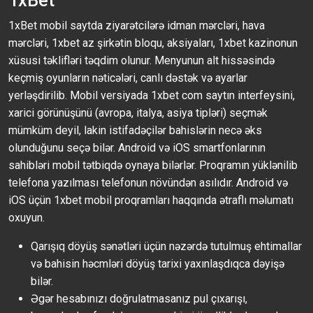
1xBet
1xBet mobil saytda ziyarətcilərə idman mərcləri, hava
mərcləri, 1xbet az şirkətin bloqu, aksiyaları, 1xbet kazinonun
xüsusi təklifləri təqdim olunur. Menyunun alt hissəsində
keçmiş oyunların nəticələri, canlı dəstək və ayarlar
yerləşdirilib. Mobil versiyada 1xbet com saytın interfeysini,
xarici görünüşünü (avropa, italya, asiya tipləri) seçmək
mümküm deyil, lakin istifadəçilər bahislərin necə əks
olunduğunu seçə bilər. Android və iOS smartfonlarının
sahibləri mobil tətbiqdə oynaya bilərlər. Proqramın yüklənilib
telefona yazılması telefonun növündən asılıdır. Android və
iOS üçün 1xbet mobil proqramları haqqında ətraflı məlumatı
oxuyun.
Qarışıq döyüş sənətləri üçün nəzərdə tutulmuş ehtimallar
və bahisin həcmləri döyüş tarixi yaxınlaşdıqca dəyişə
bilər.
Əgər hesabınızı doğrulatmasanız pul çıxarışı,