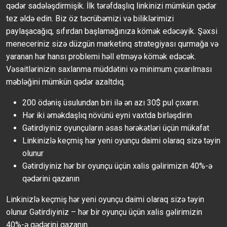
qədər sadələşdirmişik. İlk tərəfdaşlıq linkinizi mümkün qədər
tez əldə edin. Biz öz təcrübəmizi və biliklərimizi
paylaşacağıq, sıfırdan başlamağınıza kömək edəcəyik. Şəxsi
meneceriniz sizə düzgün marketinq strategiyası qurmağa və
yaranan hər hansı problemi həll etməyə kömək edəcək.
Vəsaitlərinizin saxlanma müddətini və minimum çıxarılması
məbləğini mümkün qədər azaltdıq.
200 ödəniş üsulundan biri ilə ən azı 30$ pul çıxarın.
Hər iki əməkdaşlıq növünü eyni vaxtda birləşdirin
Gətirdiyiniz oyunçuların əsas hərəkətləri üçün mükafat
Linkinizlə keçmiş hər yeni oyunçu daimi olaraq sizə təyin
olunur
Gətirdiyiniz hər bir oyunçu üçün xalis gəlirimizin 40%-ə
qədərini qazanın
Linkinizlə keçmiş hər yeni oyunçu daimi olaraq sizə təyin
olunur Gətirdiyiniz – hər bir oyunçu üçün xalis gəlirimizin
40%-ə qədərini qazanın