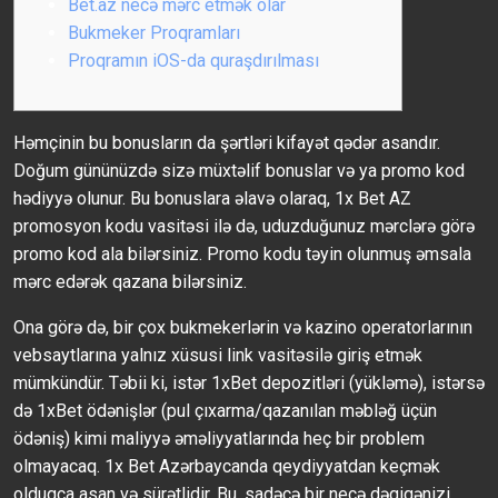
Bet.az necə mərc etmək olar
Bukmeker Proqramları
Proqramın iOS-da quraşdırılması
Həmçinin bu bonusların da şərtləri kifayət qədər asandır.
Doğum gününüzdə sizə müxtəlif bonuslar və ya promo kod
hədiyyə olunur. Bu bonuslara əlavə olaraq, 1x Bet AZ
promosyon kodu vasitəsi ilə də, uduzduğunuz mərclərə görə
promo kod ala bilərsiniz. Promo kodu təyin olunmuş əmsala
mərc edərək qazana bilərsiniz.
Ona görə də, bir çox bukmekerlərin və kazino operatorlarının
vebsaytlarına yalnız xüsusi link vasitəsilə giriş etmək
mümkündür. Təbii ki, istər 1xBet depozitləri (yükləmə), istərsə
də 1xBet ödənişlər (pul çıxarma/qazanılan məbləğ üçün
ödəniş) kimi maliyyə əməliyyatlarında heç bir problem
olmayacaq. 1x Bet Azərbaycanda qeydiyyatdan keçmək
olduqca asan və sürətlidir. Bu, sadəcə bir neçə dəqiqənizi