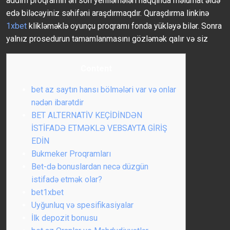
addım proqramın ən son yeniləmələri haqqında məlumat əldə
edə biləcəyiniz səhifəni araşdırmaqdır. Quraşdırma linkinə
1xbet
klikləməklə oyunçu proqramı fonda yükləyə bilər. Sonra
yalnız prosedurun tamamlanmasını gözləmək qalır və siz
Content
bet az saytın hansı bölmələri var və onlar
nədən ibarətdir
BET ALTERNATİV KEÇİDİNDƏN
İSTİFADƏ ETMƏKLƏ VEBSAYTA GİRİŞ
EDİN
Bukmeker Proqramları
Bet-də bonuslardan necə düzgün
istifadə etmək olar?
bet1xbet
Uyğunluq və spesifikasiyalar
İlk depozit bonusu