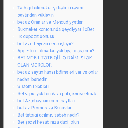
Tətbiqi bukmeker şirkətinin rəsmi
saytından yükləyin
bet az Oranlar ve Məhdudiyyətlər
Bukmeker kontorunda qeydiyyat 1xBet
İlk depozit bonusu
bet azerbaycan necə işləyir?
App Store olmadan yükləyə bilərəmmi?
BET MOBİL TƏTBİQİ İLƏ DAİM İŞLƏK
OLAN MƏRCLƏR
bet az saytın hansı bölmələri var və onlar
nədən ibarətdir
Sistem tələbləri
Bet-ə pul yükləmək və pul çıxarışı etmək
bet Azərbaycan merc saytlari
bet az Promos və Bonuslar
Bet tətbiqi açılmır, səbəb nədir?
Bet şəxsi hesabınıza daxil olun