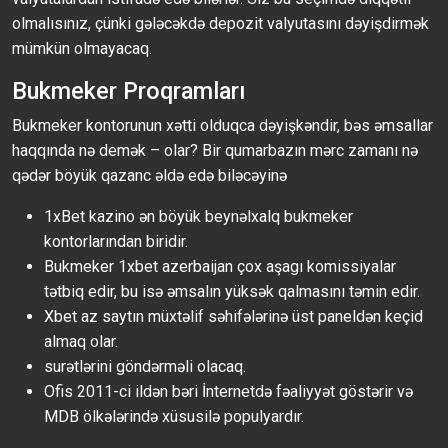
olmalısınız, çünki gələcəkdə depozit valyutasını dəyişdirmək
mümkün olmayacaq.
Bukmeker Proqramları
Bukmeker kontorunun xətti olduqca dəyişkəndir, bəs əmsallar
haqqında nə demək – olar? Bir qumarbazın mərc zamanı nə
qədər böyük qazanc əldə edə biləcəyinə
1xBet kazino ən böyük beynəlxalq bukmeker
kontorlarından biridir.
Bukmeker 1xbet azerbaijan çox aşagı komissiyalar
tətbiq edir, bu isə əmsalın yüksək qalmasını təmin edir.
Xbet az saytın müxtəlif səhifələrinə üst paneldən keçid
almaq olar.
surətlərini göndərməli olacaq.
Ofis 2011-ci ildən bəri İnternetdə fəaliyyət göstərir və
MDB ölkələrində xüsusilə populyardır.