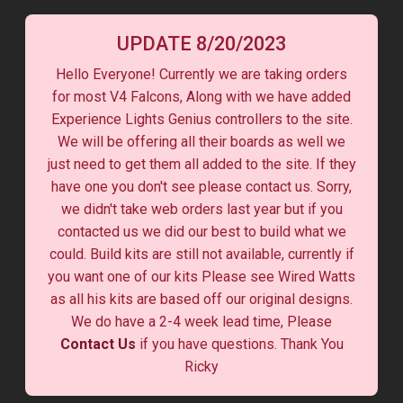
UPDATE 8/20/2023
Hello Everyone! Currently we are taking orders
for most V4 Falcons, Along with we have added
Experience Lights Genius controllers to the site.
We will be offering all their boards as well we
just need to get them all added to the site. If they
have one you don't see please contact us. Sorry,
we didn't take web orders last year but if you
contacted us we did our best to build what we
could. Build kits are still not available, currently if
you want one of our kits Please see Wired Watts
as all his kits are based off our original designs.
We do have a 2-4 week lead time, Please
Contact Us
if you have questions. Thank You
Ricky