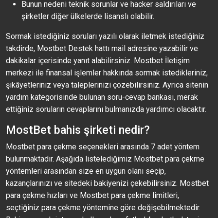
Bunun nedeni teknik sorunlar ve hacker saldırıları ve
şirketler diğer ülkelerde lisanslı olabilir.
Sormak istediğiniz soruları yazılı olarak iletmek istediğiniz
takdirde, Mostbet Destek hattı mail adresine yazabilir ve
dakikalar içerisinde yanıt alabilirsiniz. Mostbet İletişim
merkezi ile finansal işlemler hakkında sormak istedikleriniz,
şikâyetleriniz veya taleplerinizi çözebilirsiniz. Ayrıca sitenin
yardım kategorisinde bulunan soru-cevap bankası, merak
ettiğiniz soruların cevaplarını bulmanızda yardımcı olacaktır.
MostBet bahis şirketi nedir?
Mostbet para çekme seçenekleri arasında 7 adet yöntem
bulunmaktadır. Aşağıda listelediğimiz Mostbet para çekme
yöntemleri arasından size en uygun olanı seçip,
kazançlarınızı ve sitedeki bakiyenizi çekebilirsiniz. Mostbet
para çekme hızları ve Mostbet para çekme limitleri,
seçtiğiniz para çekme yöntemine göre değişebilmektedir.