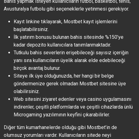
Bahis yapmak isteyen kullanıcıların futbol, basketbol, tenis,
Avusturalya futbolu gibi seçeneklerle yetinmesi gerekiyor.
Kayıt linkine tıklayarak, Mostbet kayıt işlemlerini
başlatabilirsiniz.
İlk yatırım bonusu bulunan bahis sitesinde %150’ye
kadar depozito kullanıcılara tanımlanmaktadır.
Tutkulu bahis severlerin erişebileceği sayısız içeriğin
yanı sıra kullanıcıların üyelik alarak elde edebileceği
birçok avantaj bulunur.
Siteye ilk üye olduğunuzda, her hangi bir belge
göndermenize gerek olmadan Mostbet sitesine üye
olabilirsiniz.
Web sitesini ziyaret edenler veya casino uygulamasını
indirenler, çeşitli platformlarda ve çeşitli cihazlarda ünlü
Microgaming yazılımının keyfini çıkarabilirler.
Diğer tüm kumarhanelerde olduğu gibi Mostbet’in de
olumsuz yorumları vardır. Kullanıcıların sitede neyi