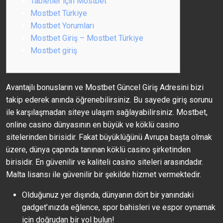
Tabletler için Mostbet
Mostbet Türkiye
Mostbet Yorumları
Mostbet Giriş – Mostbet Türkiye
Mostbet giriş
Avantajlı bonusların ve Mostbet Güncel Giriş Adresini bizi
takip ederek anında öğrenebilirsiniz. Bu sayede giriş sorunu
ile karşılaşmadan siteye ulaşım sağlayabilirsiniz. Mostbet,
online casino dünyasının en büyük ve köklü casino
sitelerinden birisidir. Fakat büyüklüğünü Avrupa başta olmak
üzere, dünya çapında tanınan köklü casino şirketinden
birisidir. En güvenilir ve kaliteli casino siteleri arasındadır.
Malta lisansı ile güvenilir bir şekilde hizmet vermektedir.
Olduğunuz yer dışında, dünyanın dört bir yanındaki
gadget’ınızda eğlence, spor bahisleri ve espor oynamak
için doğrudan bir yol bulun!