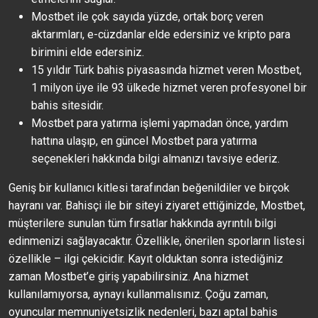
Mostbet ile çok sayıda yüzde, ortak borç veren
aktarımları, e-cüzdanlar elde edersiniz ve kripto para
birimini elde edersiniz.
15 yıldır Türk bahis piyasasında hizmet veren Mostbet,
1 milyon üye ile 93 ülkede hizmet veren profesyonel bir
bahis sitesidir.
Mostbet para yatırma işlemi yapmadan önce, yardım
hattına ulaşıp, en güncel Mostbet para yatırma
seçenekleri hakkında bilgi almanızı tavsiye ederiz.
Geniş bir kullanıcı kitlesi tarafından beğenildiler ve birçok
hayranı var. Bahisçi ile bir siteyi ziyaret ettiğinizde, Mostbet,
müşterilere sunulan tüm fırsatlar hakkında ayrıntılı bilgi
edinmenizi sağlayacaktır. Özellikle, önerilen sporların listesi
özellikle – ilgi çekicidir. Kayıt olduktan sonra istediğiniz
zaman Mostbet’e giriş yapabilirsiniz. Ana hizmet
kullanılamıyorsa, aynayı kullanmalısınız. Çoğu zaman,
oyuncular memnuniyetsizlik nedenleri, bazı aptal bahis