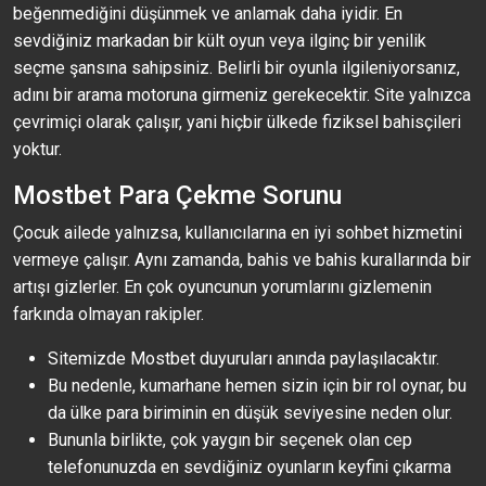
beğenmediğini düşünmek ve anlamak daha iyidir. En
sevdiğiniz markadan bir kült oyun veya ilginç bir yenilik
seçme şansına sahipsiniz. Belirli bir oyunla ilgileniyorsanız,
adını bir arama motoruna girmeniz gerekecektir. Site yalnızca
çevrimiçi olarak çalışır, yani hiçbir ülkede fiziksel bahisçileri
yoktur.
Mostbet Para Çekme Sorunu
Çocuk ailede yalnızsa, kullanıcılarına en iyi sohbet hizmetini
vermeye çalışır. Aynı zamanda, bahis ve bahis kurallarında bir
artışı gizlerler. En çok oyuncunun yorumlarını gizlemenin
farkında olmayan rakipler.
Sitemizde Mostbet duyuruları anında paylaşılacaktır.
Bu nedenle, kumarhane hemen sizin için bir rol oynar, bu
da ülke para biriminin en düşük seviyesine neden olur.
Bununla birlikte, çok yaygın bir seçenek olan cep
telefonunuzda en sevdiğiniz oyunların keyfini çıkarma