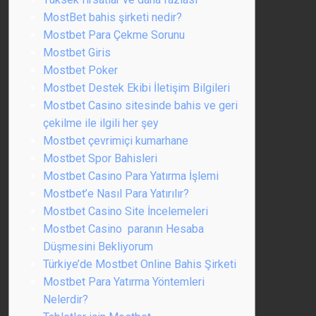
MostBet bahis şirketi nedir?
Mostbet Para Çekme Sorunu
Mostbet Giris
Mostbet Poker
Mostbet Destek Ekibi İletişim Bilgileri
Mostbet Casino sitesinde bahis ve geri
çekilme ile ilgili her şey
Mostbet çevrimiçi kumarhane
Mostbet Spor Bahisleri
Mostbet Casino Para Yatırma İşlemi
Mostbet’e Nasıl Para Yatırılır?
Mostbet Casino Site İncelemeleri
Mostbet Casino paranın Hesaba
Düşmesini Bekliyorum
Türkiye’de Mostbet Online Bahis Şirketi
Mostbet Para Yatırma Yöntemleri
Nelerdir?