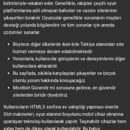
birbirleriyle rekabet eder. Genellikle, rakipler çeşitli oyun
platformlarına adil olmayan bahisler ve casino sitelerinin
şikayetleri bırakılır. Oyuncular genellikle sorunlarını müşteri
desteği yolunda bilgilendirir ve tüm sorunlar için anında
çözümler sunarlar.
Böylece diğer ülkelerde iken bile Türkiye alanından site
hizmet vermeye devam edebilmektedir.
Yorumlarla, kullanıcılar görüşlerini ve deneyimlerini diğer
kullanıcılara aktarabilir.
Bu sayfada, sıklıkla karşılaşılan şikayetler ve birçok
olumlu yorum hakkında konuşacağız.
Mostbet Güvenilir mi sorusuna gelince, en güvenilir
sitelerden biridir diyebiliriz.
Kullanıcıların HTML5 sınıfına ev sahipliği yapması önerilir.
Slot makineleri, oyun alanının boyutunu mobil cihaz ekranına
uyarlayan teknoloji kullanılarak yapılır. Taşınabilir cihazlar hem
yatay hem de dikey olarak kullanılabilir. Bu bahis,