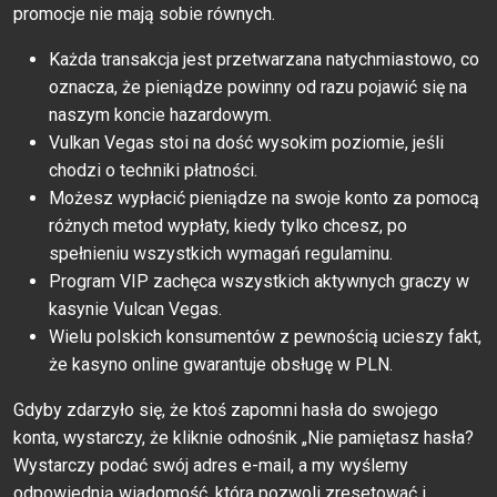
promocje nie mają sobie równych.
Każda transakcja jest przetwarzana natychmiastowo, co
oznacza, że pieniądze powinny od razu pojawić się na
naszym koncie hazardowym.
Vulkan Vegas stoi na dość wysokim poziomie, jeśli
chodzi o techniki płatności.
Możesz wypłacić pieniądze na swoje konto za pomocą
różnych metod wypłaty, kiedy tylko chcesz, po
spełnieniu wszystkich wymagań regulaminu.
Program VIP zachęca wszystkich aktywnych graczy w
kasynie Vulcan Vegas.
Wielu polskich konsumentów z pewnością ucieszy fakt,
że kasyno online gwarantuje obsługę w PLN.
Gdyby zdarzyło się, że ktoś zapomni hasła do swojego
konta, wystarczy, że kliknie odnośnik „Nie pamiętasz hasła?
Wystarczy podać swój adres e-mail, a my wyślemy
odpowiednią wiadomość, która pozwoli zresetować i