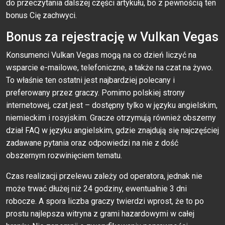
do przeczytania dalszej części artykułu, bo z pewnością ten
bonus Cię zachwyci.
Bonus za rejestrację w Vulkan Vegas
Konsumenci Vulkan Vegas mogą na co dzień liczyć na
wsparcie e-mailowe, telefoniczne, a także na czat na żywo.
To właśnie ten ostatni jest najbardziej polecany i
preferowany przez graczy. Pomimo polskiej strony
internetowej, czat jest – dostępny tylko w języku angielskim,
niemieckim i rosyjskim. Gracze otrzymują również obszerny
dział FAQ w języku angielskim, gdzie znajdują się najczęściej
zadawane pytania oraz odpowiedzi na nie z dość
obszernym rozwinięciem tematu.
Czas realizacji przelewu zależy od operatora, jednak nie
może trwać dłużej niż 24 godziny, ewentualnie 3 dni
robocze. A spora liczba graczy twierdzi wprost, że to po
prostu najlepsza witryna z grami hazardowymi w całej