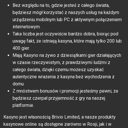
Bez względu na to, gdzie jesteś z całego świata,
będziesz mógł korzystać z naszych usług na każdym
urządzeniu mobilnym lub PC z aktywnym połączeniem
internetowym.
Taka liczba jest oczywiście bardzo dobra, biorąc pod
uwagę fakt, że istnieją kasyna, które mają tylko 200 lub
400 gier.
Mają Kasyno na żywo z dziesiątkami gier działających
w czasie rzeczywistym, z prawdziwymi ludźmi z
całego świata, dzięki czemu możesz uzyskać
autentyczne wrażenia z kasyna bez wychodzenia z
domu.
Z mnóstwem bonusów i promocji jesteśmy pewni, że
będziesz czerpał przyjemność z gry na naszej
platformie.
Kasyno jest własnością Brivio Limited, a nasze produkty
kasynowe online są dostępne zarówno w Rosji, jak i w