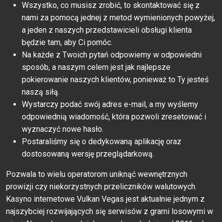
Wszystko, co musisz zrobić, to skontaktować się z
nami za pomocą jednej z metod wymienionych powyżej,
a jeden z naszych przedstawicieli obsługi klienta
będzie tam, aby Ci pomóc.
Na każde z Twoich pytań odpowiemy w odpowiedni
sposób, a naszym celem jest jak najlepsze
pokierowanie naszych klientów, ponieważ to Ty jesteś
naszą siłą.
Wystarczy podać swój adres e-mail, a my wyślemy
odpowiednią wiadomość, która pozwoli zresetować i
wyznaczyć nowe hasło.
Postaraliśmy się o dedykowaną aplikację oraz
dostosowaną wersję przeglądarkową.
Pozwala to wielu operatorom uniknąć wewnętrznych
prowizji czy niekorzystnych przeliczników walutowych.
Kasyno internetowe Vulkan Vegas jest aktualnie jednym z
najszybciej rozwijających się serwisów z grami losowymi w