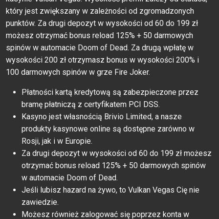
który jest zwiększany w zależności od zgromadzonych
punktów. Za drugi depozyt w wysokości od 60 do 199 zł
możesz otrzymać bonus reload 125% + 50 darmowych
spinów w automacie Doom of Dead. Za drugą wpłatę w
wysokości 200 zł otrzymasz bonus w wysokości 200% i
100 darmowych spinów w grze Fire Joker.
Płatności kartą kredytową są zabezpieczone przez
bramę płatniczą z certyfikatem PCI DSS.
Kasyno jest własnością Brivio Limited, a nasze
produkty kasynowe online są dostępne zarówno w
Rosji, jak i w Europie.
Za drugi depozyt w wysokości od 60 do 199 zł możesz
otrzymać bonus reload 125% + 50 darmowych spinów
w automacie Doom of Dead.
Jeśli lubisz hazard na żywo, to Vulkan Vegas Cię nie
zawiedzie.
Możesz również zalogować się poprzez konta w