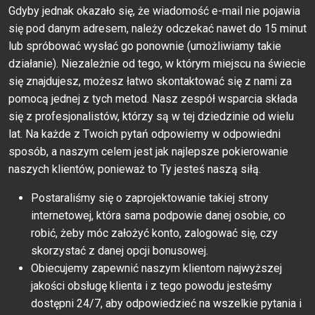
Gdyby jednak okazało się, że wiadomość e-mail nie pojawia
się pod danym adresem, należy odczekać nawet do 15 minut
lub spróbować wysłać go ponownie (umożliwiamy takie
działanie). Niezależnie od tego, w którym miejscu na świecie
się znajdujesz, możesz łatwo skontaktować się z nami za
pomocą jednej z tych metod. Nasz zespół wsparcia składa
się z profesjonalistów, którzy są w tej dziedzinie od wielu
lat. Na każde z Twoich pytań odpowiemy w odpowiedni
sposób, a naszym celem jest jak najlepsze pokierowanie
naszych klientów, ponieważ to Ty jesteś naszą siłą.
Postaraliśmy się o zaprojektowanie takiej strony
internetowej, która sama podpowie danej osobie, co
robić, żeby móc założyć konto, zalogować się, czy
skorzystać z danej opcji bonusowej.
Obiecujemy zapewnić naszym klientom najwyższej
jakości obsługę klienta i z tego powodu jesteśmy
dostępni 24/7, aby odpowiedzieć na wszelkie pytania i