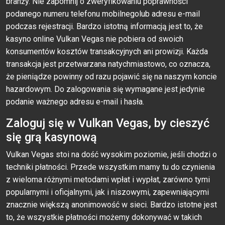
branży. Nie zapomnij o zweryfikowaniu poprawności
podanego numeru telefonu mobilnegolub adresu e-mail
podczas rejestracji. Bardzo istotną informacją jest to, że
kasyno online Vulkan Vegas nie pobiera od swoich
konsumentów kosztów transakcyjnych ani prowizji. Każda
transakcja jest przetwarzana natychmiastowo, co oznacza,
że pieniądze powinny od razu pojawić się na naszym koncie
hazardowym. Do zalogowania się wymagane jest jedynie
podanie ważnego adresu e-mail i hasła.
Zaloguj się w Vulkan Vegas, by cieszyć
się grą kasynową
Vulkan Vegas stoi na dość wysokim poziomie, jeśli chodzi o
techniki płatności. Przede wszystkim mamy tu do czynienia
z wieloma różnymi metodami wpłat i wypłat, zarówno tymi
popularnymi i oficjalnymi, jak i niszowymi, zapewniającymi
znacznie większą anonimowość w sieci. Bardzo istotne jest
to, że wszystkie płatności możemy dokonywać w takich