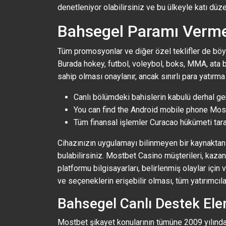
denetleniyor olabilirsiniz ve bu ülkeyle katı düz
Bahsegel Paramı Verm
Tüm promosyonlar ve diğer özel teklifler de böyl
Burada hokey, futbol, ​​voleybol, boks, MMA, ata 
sahip olması onaylanır, ancak sınırlı para yatırma
Canlı bölümdeki bahislerin kabulü derhal gerç
You can find the Android mobile phone Mos
Tüm finansal işlemler Curacao hükümeti taraf
Cihazınızın uygulamayı bilinmeyen bir kaynaktan
bulabilirsiniz. Mostbet Casino müşterileri, kaz
platformu bilgisayarları, belirlenmiş olaylar için
ve seçeneklerin erişebilir olması, tüm yatırımcıl
Bahsegel Canlı Destek Ele
Mostbet şikayet konularının tümüne 2009 yılından