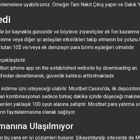
enlemelere uyabilirsiniz. Örneğin Tam Nakit Çıkış yapın ve Dakik Ye
edi
e bir kaynakta günceldir ve böylece ziyaretçiler ek fon kazanma v
binme veya diğer iyi anlaşılan etkinlikleri takip etmenin bir yolun
 tutarı 10$ ve/veya ek denizaşırı para birimi eşdeğeri olmalıdır.
ekleştirilir.
tbet iphone app on the established website by downloading an.
ından denetlenerek, güvenlik kalitesi arttırılmaktadır.
 indirme izni isteyeceği olabilir. Mostbet Casino’da, ilk depozit
anan kombinasyonun sadece birkaç dakika içinde düşeceği makinele
 verilen yaklaşık 100 oyun alanına sahiptir. Mostbet para yatırma s
arın faydalanmasına olanak sağlıyor.
manına Ulaşılmıyor
 bu yana en iyi çözümleri buluyor. Şikayetdurağı sitesinde de Mos