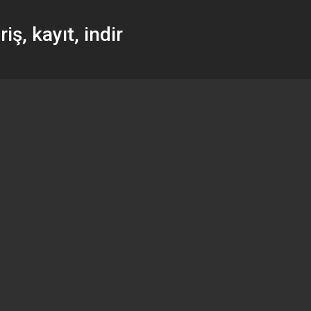
iş, kayıt, indir