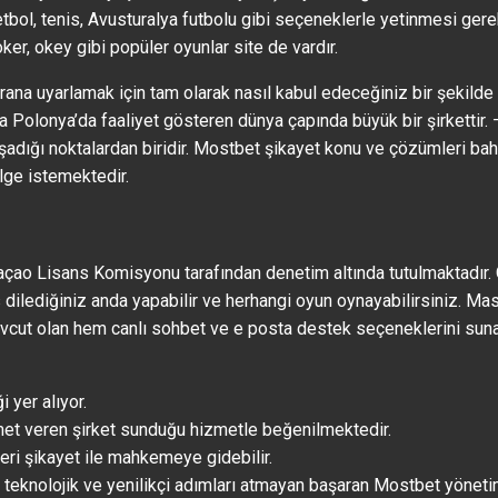
tbol, tenis, Avusturalya futbolu gibi seçeneklerle yetinmesi gerek
oker, okey gibi popüler oyunlar site de vardır.
rana uyarlamak için tam olarak nasıl kabul edeceğiniz bir şekilde
ında Polonya’da faaliyet gösteren dünya çapında büyük bir şirketti
yaşadığı noktalardan biridir. Mostbet şikayet konu ve çözümleri b
elge istemektedir.
çao Lisans Komisyonu tarafından denetim altında tutulmaktadır. O
 dilediğiniz anda yapabilir ve herhangi oyun oynayabilirsiniz. M
ut olan hem canlı sohbet ve e posta destek seçeneklerini sunar
 yer alıyor.
zmet veren şirket sunduğu hizmetle beğenilmektedir.
eri şikayet ile mahkemeye gidebilir.
teknolojik ve yenilikçi adımları atmayan başaran Mostbet yöneti