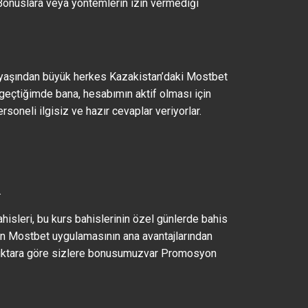
 Bonuslara veya yöntemlerin izin vermediği
18 yaşından büyük herkes Kazakistan’daki Mostbet
e geçtiğimde bana, hesabımın aktif olması için
soneli ilgisiz ve hazır cevaplar veriyorlar.
.
isleri, bu kurs bahislerinin özel günlerde bahis
olan Mostbet uygulamasının ana avantajlarından
nız miktara göre sizlere bonusumuzvar Promosyon