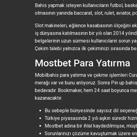
Bahis yapmak isteyen kullanıcıların futbol, baske
olmasının yanında baccarat, slot, rulet, aviator, p
Slot makineleri, eğlence kasabasının ölçeğini ek
iş dünyasına katılmasının bir yılı olan 2014 yıl
belgelerinin uzun sürmesi kullanıcıların sorun 
Çekim talebi yalnızca ilk çekiminizi sırasında b
Mostbet Para Yatırma
Mobilbahis para yatırma ve çekme işlemleri Cura
merağı var ve bunu anlıyoruz. Sonra Pin up bahis
bedavadır. Bookmaker, hem 24 saat boyunca mevc
kazanacaktır.
Bu sebeple bünyesinde sayısız dil seçeneği
Türkiye piyasasında 2 yılı aşkın süredir hi
Mostbet adına bir ihlal kaydedilmişse, müşt
Sorunlarınızı çözüme kavuşturmak üzere en 