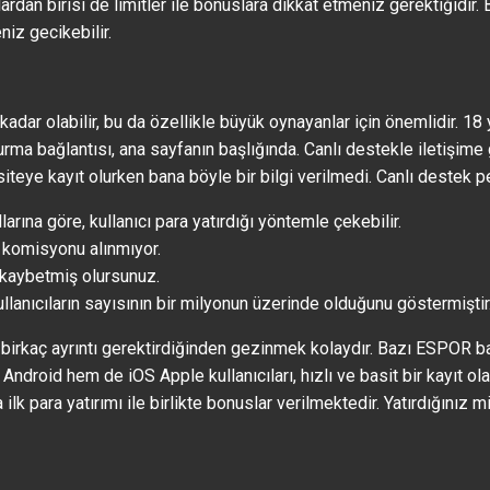
dan birisi de limitler ile bonuslara dikkat etmeniz gerektiğidir.
iz gecikebilir.
adar olabilir, bu da özellikle büyük oynayanlar için önemlidir. 
turma bağlantısı, ana sayfanın başlığında. Canlı destekle iletişim
teye kayıt olurken bana böyle bir bilgi verilmedi. Canlı destek per
rına göre, kullanıcı para yatırdığı yöntemle çekebilir.
n komisyonu alınmıyor.
kaybetmiş olursunuz.
ullanıcıların sayısının bir milyonun üzerinde olduğunu göstermiştir
birkaç ayrıntı gerektirdiğinden gezinmek kolaydır. Bazı ESPOR bah
 Android hem de iOS Apple kullanıcıları, hızlı ve basit bir kayıt 
na ilk para yatırımı ile birlikte bonuslar verilmektedir. Yatırdığı