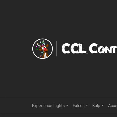
Experience Lights
Falcon
Kulp
Acce