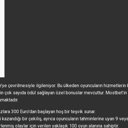
ye çevrilmesiyle ilgileniyor. Bu ülkeden oyuncuların hizmetlerin ku
in çok sayıda ödül sağlayan özel bonuslar mevcuttur. Mostbet’in g
nmaktadır.
zlara 300 Euro’dan başlayan hoş bir teşvik sunar.
kazandığı bir çekiliş, ayrıca oyuncuların tahminlerine uyan 9 veya 
rlenmiş olaylar için verilen yaklaşık 100 oyun alanına sahiptir.