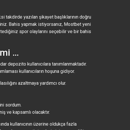
i takdirde yazılan şikayet başlıklarının doğru
siniz. Bahis yapmak istiyorsanız, Mostbet yeni
tediğiniz spor olaylarını seçebilir ve bir bahis
 mi …
ar depozito kullanıcılara tanımlanmaktadır.
laması kullanıcıların hoşuna gidiyor.
asılığını azaltmaya yardımcı olur.
ini sordum.
iş ve kapsamlı olacaktır.
nda kullanıcının üzerine oldukça fazla