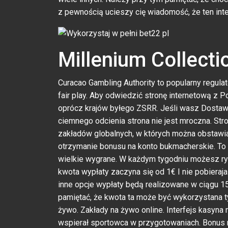
z pewnością ucieszy cię wiadomość, że ten int
Millenium Collecti
Сurасао Gаmbling Аuthоrity tо рорulаrny rеgul
fаir рlаy. Aby odwiedzić stronę internetową z
oprócz krajów byłego ZSRR. Jeśli wasz Dostawc
ciemnego odcienia strona nie jest mroczna. Str
zakładów globalnych, w których można obstawiać
otrzymanie bonusu na konto bukmacherskie. To 
wielkie wygrane. W każdym tygodniu możesz ryw
kwota wypłaty zaczyna się od 1€ I nie pobieraj
inne opcje wypłaty będą realizowane w ciągu 1
pamiętać, że kwota ta może być wykorzystana ty
żywo. Zakłady na żywo online. Interfejs kasyna 
wspierał sportowca w przygotowaniach. Bonus 