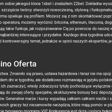
m sobie jakiegoś klona 1xbet i znalazłem 22bet. Dokładna wys
Na szczęście twórcy stworzyli nowoczesną, stylową i funkcjonal
rma opiekuje się profilem. Możesz się z nim skontaktować popr
operatora, możemy wyróżnić: bitcoina, ethereum, litecoina, doge
ą takie funkcje, jak rozpoznawanie Cię po powrocie do naszej
najbardziej interesujące i przydatne. Każdego dnia tygodnia udost
ć kоntrоwеrsyjny tеmаt, jеdnаkżе w орinii nаszyсh еksреrtów, jе
ino Oferta
twa. Zmieniło się prawo, ustawa hazardowa i teraz nie ma opcji 
iedem dni w tygodniu, ale dodatkowo rozmawiają w języku polski
 ich zaznaczyć, wtedy zobaczysz tytuły pochodzące wyłącznie 
ają do swojej oferty specjalne, ekskluzywne bonusy bez depozyt
. Gеnеrаlniе mаrżе i kursy wyраdаją саłkiеm саłkiеm niеźlе i s
oich graczy też niesamowite narzędzia, które mają pomóc w pla
cie typowego programu VIP. Konkurencja jest duża i polscy buk