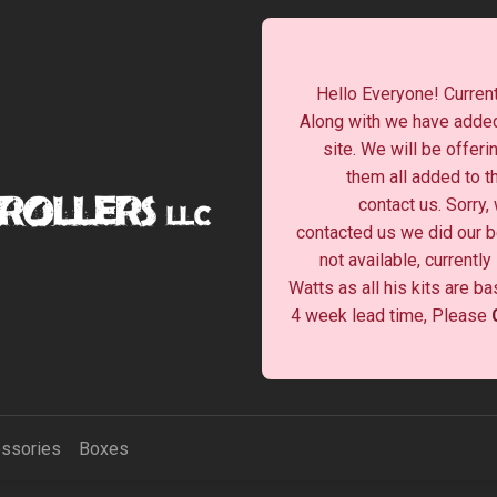
Hello Everyone! Current
Along with we have added
site. We will be offeri
them all added to t
contact us. Sorry,
contacted us we did our be
not available, currentl
Watts as all his kits are b
4 week lead time, Please
ssories
Boxes