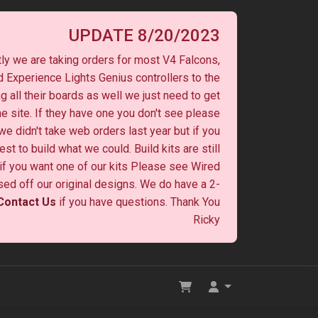
UPDATE 8/20/2023
ly we are taking orders for most V4 Falcons,
 Experience Lights Genius controllers to the
ng all their boards as well we just need to get
he site. If they have one you don't see please
 we didn't take web orders last year but if you
st to build what we could. Build kits are still
y if you want one of our kits Please see Wired
ased off our original designs. We do have a 2-
Contact Us
if you have questions. Thank You
Ricky