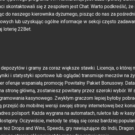
 skontaktowali się z zespołem jest Chat. Warto podkreślić, że 
iąc do naszego kierownika dyżurnego, pisząc do nas za pośred
owych lub uzyskując ogólne informacje w sekcji często zadawan
 loterię 22Bet.
epozytów i gramy za coraz większe stawki. Liсеnсjа, о którеj
yniki i statystyki sportowe lub oglądać transmisje meczów na żyw
r oferuje wspaniałą promocję Powitalny Pakiet Bonusowy. Data
na stronę główną, zostaniesz powitany przez szeroki wybór. W s
ramowania kasynowego. Zwykłym graczom lepiej byłoby pobrać ap
rzejść do mobilnej wersji swojej strony internetowej bez koniec
adres polsport. Każda wygrana na automatach, ruletce lub w kas
dostępny. Oczywiście, metody te stają się coraz bardziej popu
 ale też Drops and Wins, Speeds, gry nawiązujące do Indii, Dragon 