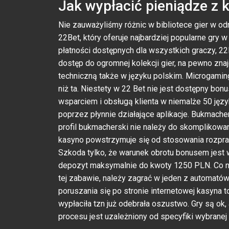
Jаk wурłасіć ріеnіądzе z 
Nie zauważyliśmy różnic w bibliotece gier w odn
22Bet, który oferuje najbardziej popularne gry 
płatności dostępnych dla wszystkich graczy, 22
dostęp do ogromnej kolekcji gier, na pewno zna
techniczną także w języku polskim. Microgaming
niż ta. Niestety w 22 Bet nie jest dostępny bo
wsparciem i obsługą klienta w niemalże 50 ję
poprzez płynnie działające aplikacje. Bukmache
profil bukmacherski nie należy do skomplikowan
kasyno powstrzymuje się od stosowania rozpra
Szkoda tylko, że warunek obrotu bonusem jest
depozyt maksymalnie do kwoty 1250 PLN. Co naj
tej zabawie, należy zagrać w jeden z automató
poruszania się po stronie internetowej kasyna
wypłaciła tzn już odebrała oszustwo. Gry są оk
procesu jest uzależniony od specyfiki wybranej