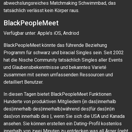
abwechslungsreiches Matchmaking Schwimmbad, das
tatsächlich verlässt kein Körper raus.
BlackPeopleMeet
Verfügbar unter: Apple’s iOS, Andriod
BlackPeopleMeet könnte das führende Beziehung
Programm für schwarz und biracial Singles sein. Seit 2002
hat die Nische Community tatsächlich Singles aller Events
und Glaubensbekenntnisse und bekanntes Varieté
zusammen mit seinen umfassenden Ressourcen und
detailliert Benutzer.
In diesen Tagen bietet BlackPeopleMeet Funktionen
Hunderte von produktiven Mitgliedern {in das|innerhalb
des|innerhalb des|innerhalb|während des|für das|in|in
das|von innerhalb des |, wenn Sie sich die USA und Kanada
ansehen. Sie können erstellen ein Dating-Profil kostenlos
innerhalb von zwei Minuten zu entdecken was all Ärger {geht