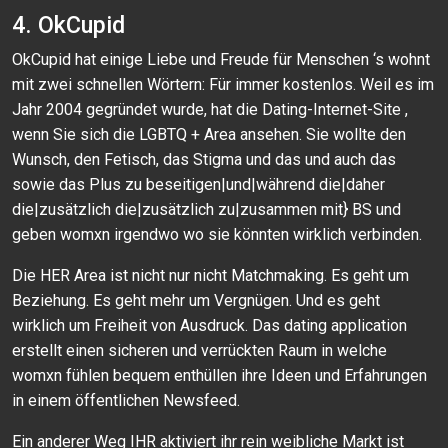
4. OkCupid
OkCupid hat einige Liebe und Freude für Menschen ‘s wohnt
mit zwei schnellen Wörtern: Für immer kostenlos. Weil es im
Jahr 2004 gegründet wurde, hat die Dating-Internet-Site ,
wenn Sie sich die LGBTQ + Area ansehen. Sie wollte den
Wunsch, den Fetisch, das Stigma und das und auch das
sowie das Plus zu beseitigen|und|während die|daher
die|zusätzlich die|zusätzlich zu|zusammen mit} BS und
geben womxn irgendwo wo sie könnten wirklich verbinden.
Die HER Area ist nicht nur nicht Matchmaking. Es geht um
Beziehung. Es geht mehr um Vergnügen. Und es geht
wirklich um Freiheit von Ausdruck. Das dating application
erstellt einen sicheren und verrückten Raum in welche
womxn fühlen bequem enthüllen ihre Ideen und Erfahrungen
in einem öffentlichen Newsfeed.
Ein anderer Weg IHR aktiviert ihr rein weibliche Markt ist